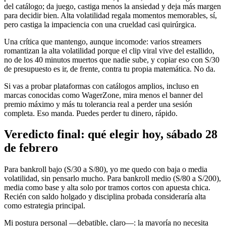
del catálogo; da juego, castiga menos la ansiedad y deja más margen
para decidir bien. Alta volatilidad regala momentos memorables, sí,
pero castiga la impaciencia con una crueldad casi quirúrgica.
Una crítica que mantengo, aunque incomode: varios streamers
romantizan la alta volatilidad porque el clip viral vive del estallido,
no de los 40 minutos muertos que nadie sube, y copiar eso con S/30
de presupuesto es ir, de frente, contra tu propia matemática. No da.
Si vas a probar plataformas con catálogos amplios, incluso en
marcas conocidas como WagerZone, mira menos el banner del
premio máximo y más tu tolerancia real a perder una sesión
completa. Eso manda. Puedes perder tu dinero, rápido.
Veredicto final: qué elegir hoy, sábado 28
de febrero
Para bankroll bajo (S/30 a S/80), yo me quedo con baja o media
volatilidad, sin pensarlo mucho. Para bankroll medio (S/80 a S/200),
media como base y alta solo por tramos cortos con apuesta chica.
Recién con saldo holgado y disciplina probada consideraría alta
como estrategia principal.
Mi postura personal —debatible, claro—: la mayoría no necesita