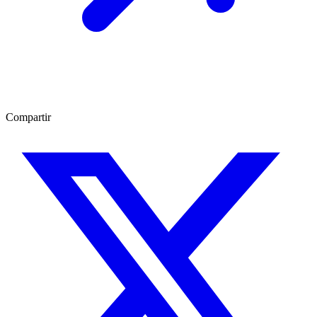
Compartir