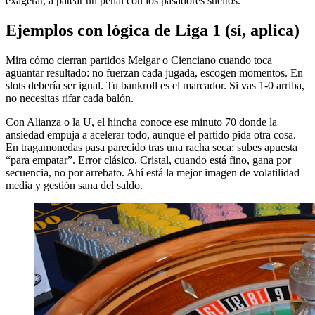
exagerar, a patear un penal con los pasadores sueltos.
Ejemplos con lógica de Liga 1 (sí, aplica)
Mira cómo cierran partidos Melgar o Cienciano cuando toca
aguantar resultado: no fuerzan cada jugada, escogen momentos. En
slots debería ser igual. Tu bankroll es el marcador. Si vas 1-0 arriba,
no necesitas rifar cada balón.
Con Alianza o la U, el hincha conoce ese minuto 70 donde la
ansiedad empuja a acelerar todo, aunque el partido pida otra cosa.
En tragamonedas pasa parecido tras una racha seca: subes apuesta
“para empatar”. Error clásico. Cristal, cuando está fino, gana por
secuencia, no por arrebato. Ahí está la mejor imagen de volatilidad
media y gestión sana del saldo.