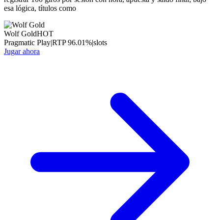
esa lógica, títulos como
Wolf Gold
HOT
Pragmatic Play
|
RTP
96.01
%
|
slots
Jugar ahora