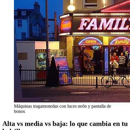
Máquinas tragamonedas con luces neón y pantalla de
bonos
Alta vs media vs baja: lo que cambia en tu