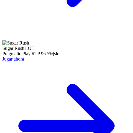
,
Sugar Rush
HOT
Pragmatic Play
|
RTP
96.5
%
|
slots
Jugar ahora