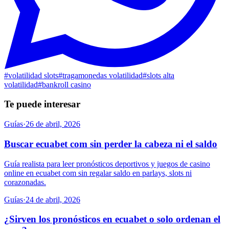
#
volatilidad slots
#
tragamonedas volatilidad
#
slots alta
volatilidad
#
bankroll casino
Te puede interesar
Guías
·
26 de abril, 2026
Buscar ecuabet com sin perder la cabeza ni el saldo
Guía realista para leer pronósticos deportivos y juegos de casino
online en ecuabet com sin regalar saldo en parlays, slots ni
corazonadas.
Guías
·
24 de abril, 2026
¿Sirven los pronósticos en ecuabet o solo ordenan el