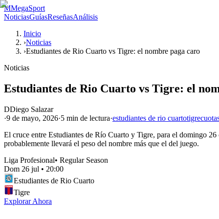
M
MegaSport
Noticias
Guías
Reseñas
Análisis
Inicio
›
Noticias
›
Estudiantes de Rio Cuarto vs Tigre: el nombre paga caro
Noticias
Estudiantes de Rio Cuarto vs Tigre: el no
D
Diego Salazar
·
9 de mayo, 2026
·
5 min
de lectura
·
estudiantes de rio cuarto
tigre
cuota
El cruce entre Estudiantes de Río Cuarto y Tigre, para el domingo 26 d
probablemente llevará el peso del nombre más que el del juego.
Liga Profesional
•
Regular Season
Dom 26 jul
•
20:00
Estudiantes de Rio Cuarto
Tigre
Explorar Ahora