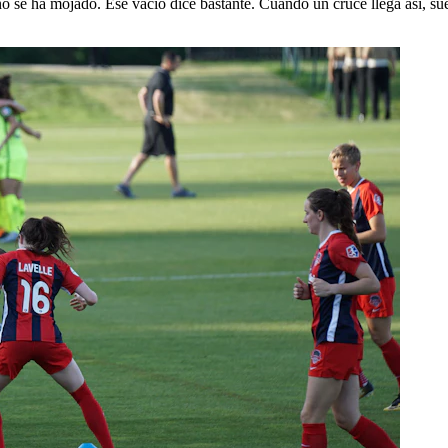
 se ha mojado. Ese vacío dice bastante. Cuando un cruce llega así, suele