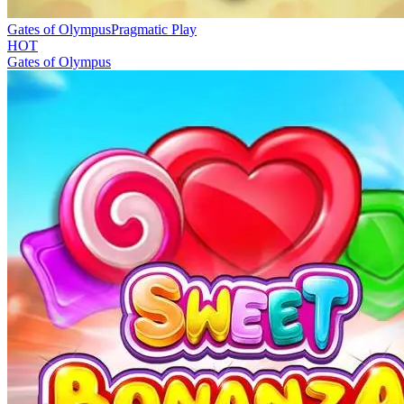
Gates of Olympus
Pragmatic Play
HOT
Gates of Olympus