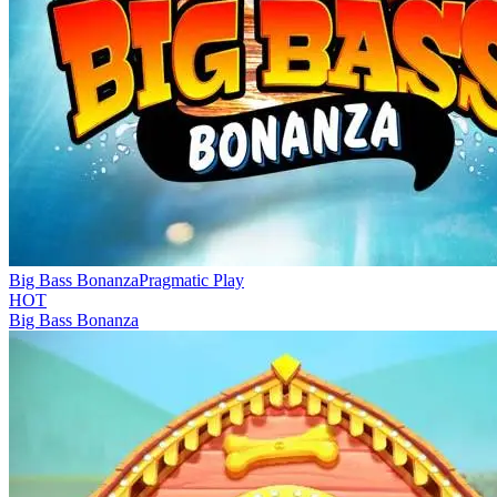
Big Bass Bonanza
Pragmatic Play
HOT
Big Bass Bonanza