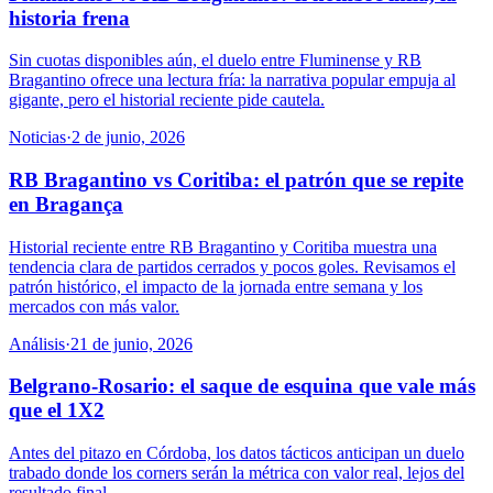
historia frena
Sin cuotas disponibles aún, el duelo entre Fluminense y RB
Bragantino ofrece una lectura fría: la narrativa popular empuja al
gigante, pero el historial reciente pide cautela.
Noticias
·
2 de junio, 2026
RB Bragantino vs Coritiba: el patrón que se repite
en Bragança
Historial reciente entre RB Bragantino y Coritiba muestra una
tendencia clara de partidos cerrados y pocos goles. Revisamos el
patrón histórico, el impacto de la jornada entre semana y los
mercados con más valor.
Análisis
·
21 de junio, 2026
Belgrano-Rosario: el saque de esquina que vale más
que el 1X2
Antes del pitazo en Córdoba, los datos tácticos anticipan un duelo
trabado donde los corners serán la métrica con valor real, lejos del
resultado final.