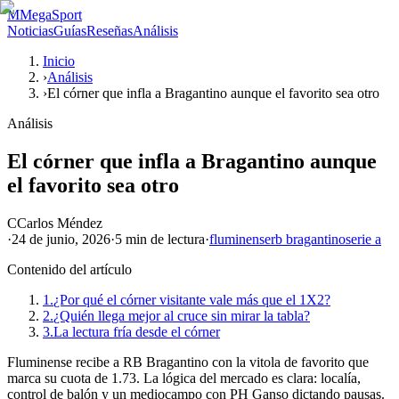
M
MegaSport
Noticias
Guías
Reseñas
Análisis
Inicio
›
Análisis
›
El córner que infla a Bragantino aunque el favorito sea otro
Análisis
El córner que infla a Bragantino aunque
el favorito sea otro
C
Carlos Méndez
·
24 de junio, 2026
·
5 min
de lectura
·
fluminense
rb bragantino
serie a
Contenido del artículo
1.
¿Por qué el córner visitante vale más que el 1X2?
2.
¿Quién llega mejor al cruce sin mirar la tabla?
3.
La lectura fría desde el córner
Fluminense recibe a RB Bragantino con la vitola de favorito que
marca su cuota de 1.73. La lógica del mercado es clara: localía,
control de balón y un mediocampo con PH Ganso dictando pausas.