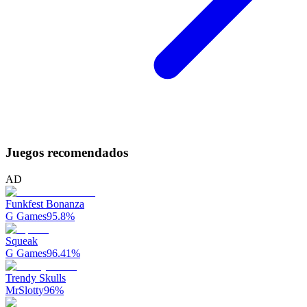
Juegos recomendados
AD
Funkfest Bonanza
G Games
95.8
%
Squeak
G Games
96.41
%
Trendy Skulls
MrSlotty
96
%