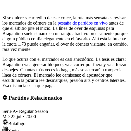
Si se quiere sacar rédito de este cruce, la ruta más sensata es revisar
los mercados de córners en la
pestaña de partidos en vivo
antes de
que el árbitro pite el inicio. La línea de over de esquinas para
Bragantino suele situarse en un rango atractivo precisamente porque
el gran público confía ciegamente en el favorito. Ahí está la brecha:
la cuota 1.73 puede engañar, el over de córners visitante, en cambio,
rara vez miente.
Lo que ocurra con el marcador es casi anecdótico. La tesis es clara:
Bragantino va a generar bloqueo, va a correr por fuera y va a forzar
despejes. Cuantas más veces lo haga, más se acercará a romper la
línea de córners. El mercado lee camisetas; el apostador que
escudriña la pizarra lee desmarques, presión alta y centros laterales.
Esa distancia es la que paga.
⚽ Partidos Relacionados
Serie A
•
Regular Season
Mié 22 jul
•
20:00
Botafogo
Santos