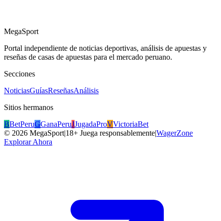
MegaSport
Portal independiente de noticias deportivas, análisis de apuestas y
reseñas de casas de apuestas para el mercado peruano.
Secciones
Noticias
Guías
Reseñas
Análisis
Sitios hermanos
B
BetPeru
G
GanaPeru
J
JugadaPro
V
VictoriaBet
©
2026
MegaSport
|
18+ Juega responsablemente
|
WagerZone
Explorar Ahora