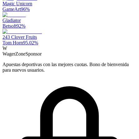
Magic Unicorn
GameArt
96
%
Gladiator
Betsoft
92
%
243 Clover Fruits
Tom Horn
95.02
%
W
WagerZone
Sponsor
Apuestas deportivas con las mejores cuotas. Bono de bienvenida
para nuevos usuarios.