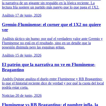
la narrativa de un gigante sin respaldo en la lógica reciente. La
lectura fría sugiere un partido más parejo que lo que paga el 1X2.
Análisis
·
17 de junio, 2026
Gremio-Fluminense: el corner que el 1X2 no quiere
ver
Análisis táctico sin humo: por qué el verdadero valor ante Gremio y
Fluminense no está en el resultado, sino en un detalle que la
posesión disimula pero las esquinas gritan.
Análisis
·
15 de junio, 2026
El patrón que la narrativa no ve en Fluminense-
Bragantino
Andrés Quispe analiza el duelo entre Fluminense y RB Bragantino:
lo que el historial reciente dice de verdad y por qué la cuota del local
podría estar corta.
Noticias
·
20 de junio, 2026
Fluminense vs RB Bragantino: el nombre infla, la