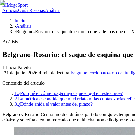
M
MegaSport
Noticias
Guías
Reseñas
Análisis
Inicio
›
Análisis
›
Belgrano-Rosario: el saque de esquina que vale más que el 1
Análisis
Belgrano-Rosario: el saque de esquina que
L
Lucía Paredes
·
21 de junio, 2026
·
4 min
de lectura
·
belgrano cordoba
rosario central
li
Contenido del artículo
1.
¿Por qué el córner paga mejor que el gol en este cruce?
2.
La métrica escondida que ni el relato ni las cuotas vacías refle
3.
¿Dónde anida el valor antes del pitazo?
Belgrano y Rosario Central no decidirán el partido con goles tempraner
clásico y se refugia en un mercado que el hincha promedio ignora: los