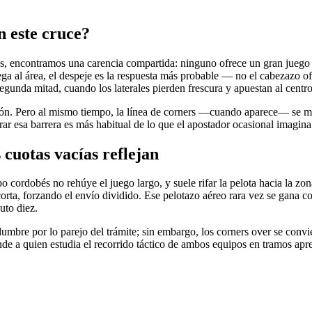
n este cruce?
es, encontramos una carencia compartida: ninguno ofrece un gran juego a
lega al área, el despeje es la respuesta más probable — no el cabezazo o
gunda mitad, cuando los laterales pierden frescura y apuestan al centro 
azón. Pero al mismo tiempo, la línea de corners —cuando aparece— se ma
rar esa barrera es más habitual de lo que el apostador ocasional imagina
 cuotas vacías reflejan
o cordobés no rehúye el juego largo, y suele rifar la pelota hacia la z
orta, forzando el envío dividido. Ese pelotazo aéreo rara vez se gana con
uto diez.
mbre por lo parejo del trámite; sin embargo, los corners over se convi
de a quien estudia el recorrido táctico de ambos equipos en tramos apr