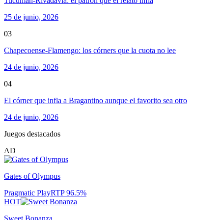
Tucumán-Rivadavia: el patrón que el relato infla
25 de junio, 2026
03
Chapecoense-Flamengo: los córners que la cuota no lee
24 de junio, 2026
04
El córner que infla a Bragantino aunque el favorito sea otro
24 de junio, 2026
Juegos destacados
AD
Gates of Olympus
Pragmatic Play
RTP
96.5
%
HOT
Sweet Bonanza