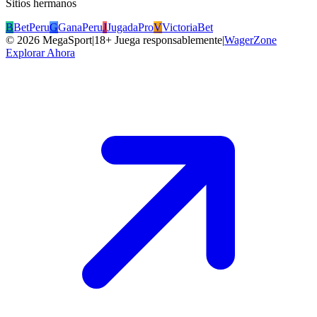
Sitios hermanos
B
BetPeru
G
GanaPeru
J
JugadaPro
V
VictoriaBet
©
2026
MegaSport
|
18+ Juega responsablemente
|
WagerZone
Explorar Ahora