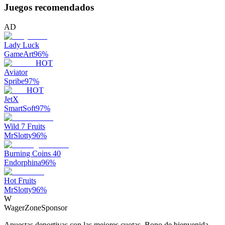
Juegos recomendados
AD
Lady Luck
GameArt
96
%
HOT
Aviator
Spribe
97
%
HOT
JetX
SmartSoft
97
%
Wild 7 Fruits
MrSlotty
96
%
Burning Coins 40
Endorphina
96
%
Hot Fruits
MrSlotty
96
%
W
WagerZone
Sponsor
Apuestas deportivas con las mejores cuotas. Bono de bienvenida