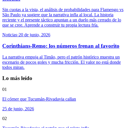
Sin cuotas a la vista, el análisis de probabilidades para Flamengo vs
São Paulo ya sugiere que la narrativa infla al local. La historia
reciente y el presente táctico apuntan a un duelo más cerrado de lo
que se cree. Aprende a construir tu propia lectura fría.
Noticias
·
20 de junio, 2026
Corinthians-Remo: los números frenan al favorito
La narrativa empuja al Timão, pero el patrón histórico muestra un
escenario de pocos goles y mucha fricción. El valor no está donde
todos miran.
Lo más leído
01
El córner que Tucumán-Rivadavia callan
25 de junio, 2026
02