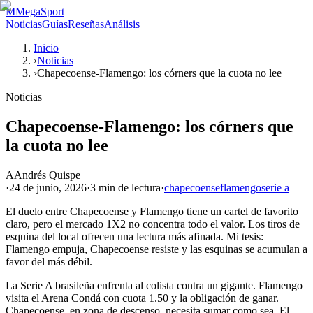
M
MegaSport
Noticias
Guías
Reseñas
Análisis
Inicio
›
Noticias
›
Chapecoense-Flamengo: los córners que la cuota no lee
Noticias
Chapecoense-Flamengo: los córners que
la cuota no lee
A
Andrés Quispe
·
24 de junio, 2026
·
3 min
de lectura
·
chapecoense
flamengo
serie a
El duelo entre Chapecoense y Flamengo tiene un cartel de favorito
claro, pero el mercado 1X2 no concentra todo el valor. Los tiros de
esquina del local ofrecen una lectura más afinada. Mi tesis:
Flamengo empuja, Chapecoense resiste y las esquinas se acumulan a
favor del más débil.
La Serie A brasileña enfrenta al colista contra un gigante. Flamengo
visita el Arena Condá con cuota 1.50 y la obligación de ganar.
Chapecoense, en zona de descenso, necesita sumar como sea. El