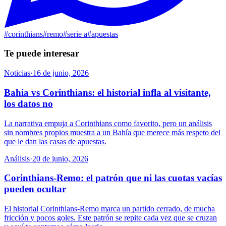
#
corinthians
#
remo
#
serie a
#
apuestas
Te puede interesar
Noticias
·
16 de junio, 2026
Bahia vs Corinthians: el historial infla al visitante,
los datos no
La narrativa empuja a Corinthians como favorito, pero un análisis
sin nombres propios muestra a un Bahía que merece más respeto del
que le dan las casas de apuestas.
Análisis
·
20 de junio, 2026
Corinthians-Remo: el patrón que ni las cuotas vacías
pueden ocultar
El historial Corinthians-Remo marca un partido cerrado, de mucha
fricción y pocos goles. Este patrón se repite cada vez que se cruzan