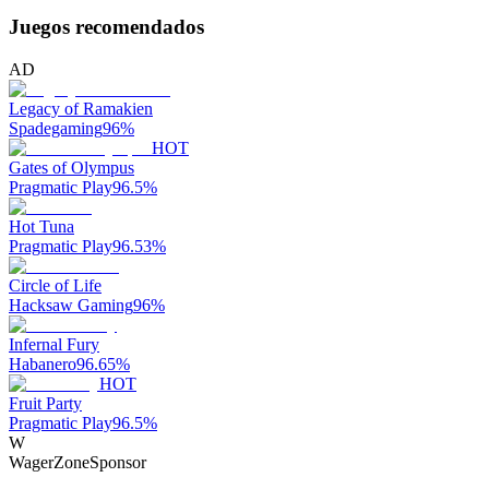
Juegos recomendados
AD
Legacy of Ramakien
Spadegaming
96
%
HOT
Gates of Olympus
Pragmatic Play
96.5
%
Hot Tuna
Pragmatic Play
96.53
%
Circle of Life
Hacksaw Gaming
96
%
Infernal Fury
Habanero
96.65
%
HOT
Fruit Party
Pragmatic Play
96.5
%
W
WagerZone
Sponsor