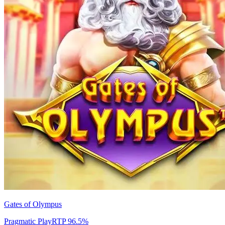
Gates of Olympus
Pragmatic Play
RTP
96.5
%