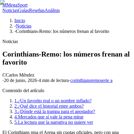
M
MegaSport
Noticias
Guías
Reseñas
Análisis
Inicio
›
Noticias
›
Corinthians-Remo: los números frenan al favorito
Noticias
Corinthians-Remo: los números frenan al
favorito
C
Carlos Méndez
·
20 de junio, 2026
·
4 min
de lectura
·
corinthians
remo
serie a
Contenido del artículo
1.
¿Un favorito real o un nombre inflado?
2.
¿Qué dice el historial entre ambos?
3.
¿Dónde está la trampa para el apostador?
4.
Mercados que sí vale la pena mirar
5.
La lectura que la narrativa no quiere ver
El Corinthians pisa el Arena sin cuotas oficiales, pero con una