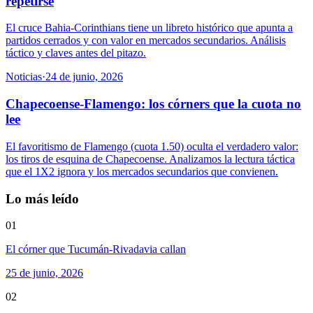
repetirse
El cruce Bahia-Corinthians tiene un libreto histórico que apunta a
partidos cerrados y con valor en mercados secundarios. Análisis
táctico y claves antes del pitazo.
Noticias
·
24 de junio, 2026
Chapecoense-Flamengo: los córners que la cuota no
lee
El favoritismo de Flamengo (cuota 1.50) oculta el verdadero valor:
los tiros de esquina de Chapecoense. Analizamos la lectura táctica
que el 1X2 ignora y los mercados secundarios que convienen.
Lo más leído
01
El córner que Tucumán-Rivadavia callan
25 de junio, 2026
02