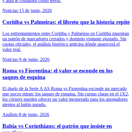
y aquí te contamos cómo leerlo.
Noticias
·
15 de junio, 2026
Coritiba vs Palmeiras: el libreto que la historia repite
Los enfrentamientos entre Coritiba y Palmeiras en Curitiba muestran
un patrón de marcadores cerrados y dominio visitante ajustado. Sin
cuotas oficiales, el análisis histórico anticipa dónde aparecerá el
valor real.
Noticias
·
9 de junio, 2026
Roma vs Fiorentina: el valor se esconde en los
saques de esquina
El duelo de la Serie A AS Roma vs Fiorentina esconde un mercado
que pocos miran: los saques de esquina. Sin cuotas claras en el 1X2,
los córners pueden ofrecer un valor inesperado para los apostadores
atentos al balón parado.
Análisis
·
8 de junio, 2026
Bahia vs Corinthians: el patrón que insiste en