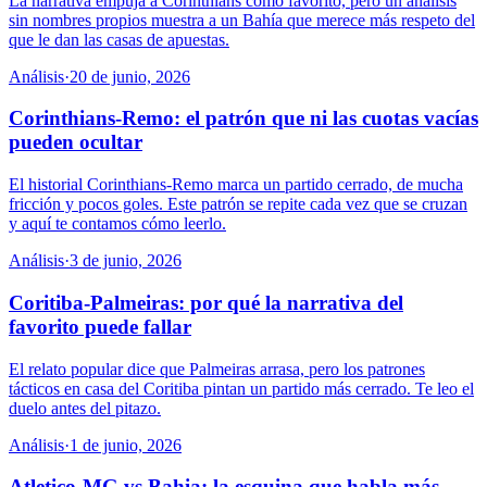
La narrativa empuja a Corinthians como favorito, pero un análisis
sin nombres propios muestra a un Bahía que merece más respeto del
que le dan las casas de apuestas.
Análisis
·
20 de junio, 2026
Corinthians-Remo: el patrón que ni las cuotas vacías
pueden ocultar
El historial Corinthians-Remo marca un partido cerrado, de mucha
fricción y pocos goles. Este patrón se repite cada vez que se cruzan
y aquí te contamos cómo leerlo.
Análisis
·
3 de junio, 2026
Coritiba-Palmeiras: por qué la narrativa del
favorito puede fallar
El relato popular dice que Palmeiras arrasa, pero los patrones
tácticos en casa del Coritiba pintan un partido más cerrado. Te leo el
duelo antes del pitazo.
Análisis
·
1 de junio, 2026
Atletico-MG vs Bahia: la esquina que habla más