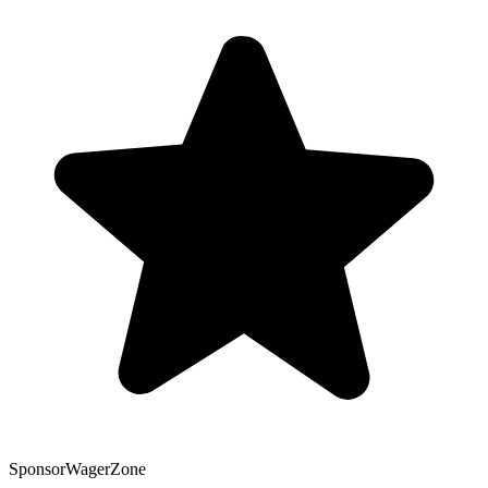
Sponsor
WagerZone