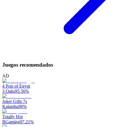
Juegos recomendados
AD
4 Pots of Egypt
3 Oaks
95.56
%
Joker Gifts 7s
Kalamba
96
%
Totally Hot
BGaming
97.21
%