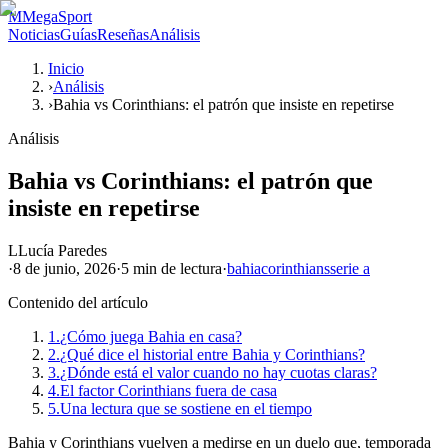
M
MegaSport
Noticias
Guías
Reseñas
Análisis
Inicio
›
Análisis
›
Bahia vs Corinthians: el patrón que insiste en repetirse
Análisis
Bahia vs Corinthians: el patrón que
insiste en repetirse
L
Lucía Paredes
·
8 de junio, 2026
·
5 min
de lectura
·
bahia
corinthians
serie a
Contenido del artículo
1.
¿Cómo juega Bahia en casa?
2.
¿Qué dice el historial entre Bahia y Corinthians?
3.
¿Dónde está el valor cuando no hay cuotas claras?
4.
El factor Corinthians fuera de casa
5.
Una lectura que se sostiene en el tiempo
Bahia y Corinthians vuelven a medirse en un duelo que, temporada