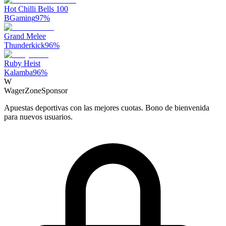
Hot Chilli Bells 100
BGaming
97
%
Grand Melee
Thunderkick
96
%
Ruby Heist
Kalamba
96
%
W
WagerZone
Sponsor
Apuestas deportivas con las mejores cuotas. Bono de bienvenida
para nuevos usuarios.