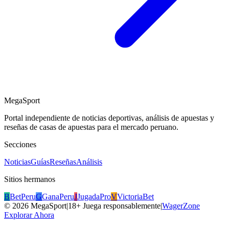
MegaSport
Portal independiente de noticias deportivas, análisis de apuestas y
reseñas de casas de apuestas para el mercado peruano.
Secciones
Noticias
Guías
Reseñas
Análisis
Sitios hermanos
B
BetPeru
G
GanaPeru
J
JugadaPro
V
VictoriaBet
©
2026
MegaSport
|
18+ Juega responsablemente
|
WagerZone
Explorar Ahora