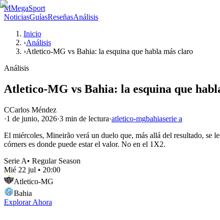
M
MegaSport
Noticias
Guías
Reseñas
Análisis
Inicio
›
Análisis
›
Atletico-MG vs Bahia: la esquina que habla más claro
Análisis
Atletico-MG vs Bahia: la esquina que habl
C
Carlos Méndez
·
1 de junio, 2026
·
3 min
de lectura
·
atletico-mg
bahia
serie a
El miércoles, Mineirão verá un duelo que, más allá del resultado, se 
córners es donde puede estar el valor. No en el 1X2.
Serie A
•
Regular Season
Mié 22 jul
•
20:00
Atletico-MG
Bahia
Explorar Ahora