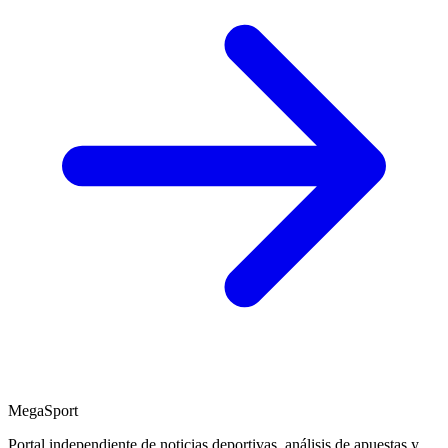
MegaSport
Portal independiente de noticias deportivas, análisis de apuestas y