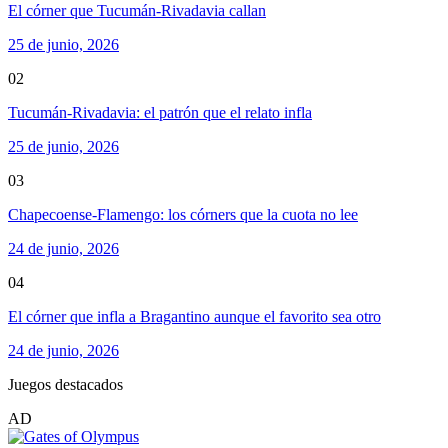
El córner que Tucumán-Rivadavia callan
25 de junio, 2026
02
Tucumán-Rivadavia: el patrón que el relato infla
25 de junio, 2026
03
Chapecoense-Flamengo: los córners que la cuota no lee
24 de junio, 2026
04
El córner que infla a Bragantino aunque el favorito sea otro
24 de junio, 2026
Juegos destacados
AD