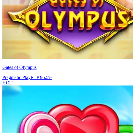
Gates of Olympus
Pragmatic Play
RTP
96.5
%
HOT