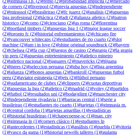
(
2
)
#
gimnasia l.p.
(
2
)
#
remo
(
2
)
#
probabilidad implícita
(
2
)
#
mercado
de corners
(
2
)
#
liverpool
(
2
)
#
previa apuestas
(
2
)
#
independiente
(
2
)
#
mirassol
(
2
)
#
brasileirao
(
2
)
#
fc juarez
(
2
)
#
analisis
(
2
)
#
apuestas
liga profesional
(
2
)
#
táctica
(
2
)
#
adt
(
2
)
#
alianza atletico
(
2
)
#
patron
historico
(
2
)
#
como
(
2
)
#
cienciano
(
2
)
#
as roma
(
2
)
#
fiorentina
(
2
)
#
portland timbers
(
2
)
#
apuestas liga 1
(
2
)
#
major league soccer
(
2
)
#
toronto fc
(
2
)
#
historial enfrentamientos
(
2
)
#
chicago fire
(
2
)
#
vancouver whitecaps
(
2
)
#
estudiantes de rio cuarto
(
2
)
#
slot
machine
(
2
)
#
am i in love
(
2
)
#
shine original soundtrack
(
2
)
#
bayern
(
2
)
#
chelsea
(
2
)
#
fa cup
(
2
)
#
juegos de casino
(
2
)
#
granja
(
2
)
#
la granja
vip peru
(
2
)
#
apuestas entretenimiento
(
2
)
#
atletico mineiro
(
2
)
#
atletico nacional
(
2
)
#
jaguares
(
2
)
#
mavericks
(
2
)
#
tijuana
(
2
)
#
tigres
(
2
)
#
seleccion peruana
(
2
)
#
nba hoy
(
2
)
#
liga argentina
(
2
)
#
alianza
(
2
)
#
bonos apuestas
(
2
)
#
bankroll
(
2
)
#
apuestas futbol
peru
(
2
)
#
aviator estrategia
(
2
)
#
jetx
(
2
)
#
fútbol peruano
(
2
)
#
sudamericano de clubes
(
2
)
#
clippers
(
2
)
#
cuotas deportivas
(
2
)
#
apuestas la liga
(
2
)
#
atletico
(
2
)
#
madrid
(
2
)
#
voley
(
2
)
#
partidos
(
2
)
#
futbol
(
2
)
#
resultados uni
(
2
)
#
bodø/glimt
(
2
)
#
manchester city
(
2
)
#
independiente rivadavia
(
1
)
#
barracas central
(
1
)
#
serie a
brasileirao
(
1
)
#
estudiantes rio cuarto
(
1
)
#
tarjetas
(
1
)
#
gimnasia m.
(
1
)
#
central cordoba
(
1
)
#
tarjetas amarillas
(
1
)
#
estadísticas
(
1
)
#
historial brasileirao
(
1
)
#
chapecoense-sc
(
1
)
#
man. city
(
1
)
#
gimnasia lp
(
1
)
#
corners clásico
(
1
)
#
estudiantes lp
(
1
)
#
antecedentes
(
1
)
#
estadisticas
(
1
)
#
análisis
(
1
)
#
puebla
(
1
)
#
vitoria
(
1
)
#
vasco da gama
(
1
)
#
historial newells talleres
(
1
)
#
atalanta