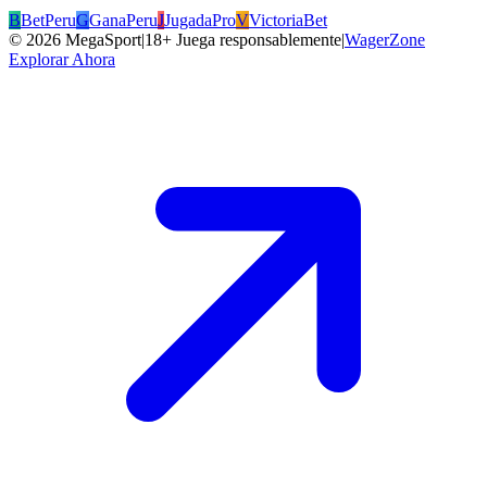
B
BetPeru
G
GanaPeru
J
JugadaPro
V
VictoriaBet
©
2026
MegaSport
|
18+ Juega responsablemente
|
WagerZone
Explorar Ahora