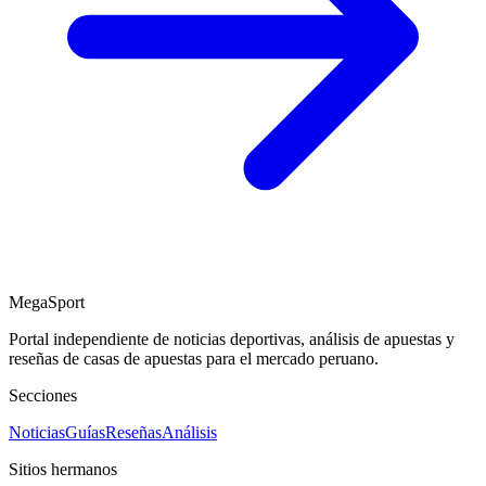
MegaSport
Portal independiente de noticias deportivas, análisis de apuestas y
reseñas de casas de apuestas para el mercado peruano.
Secciones
Noticias
Guías
Reseñas
Análisis
Sitios hermanos