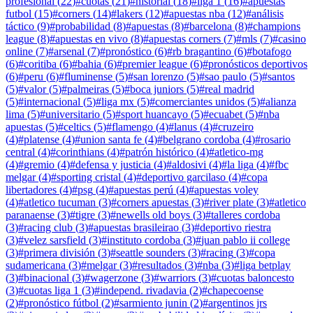
profesional
(
22
)
#
cuotas
(
21
)
#
historial
(
18
)
#
liga 1
(
16
)
#
apuestas
futbol
(
15
)
#
corners
(
14
)
#
lakers
(
12
)
#
apuestas nba
(
12
)
#
análisis
táctico
(
9
)
#
probabilidad
(
8
)
#
apuestas
(
8
)
#
barcelona
(
8
)
#
champions
league
(
8
)
#
apuestas en vivo
(
8
)
#
apuestas corners
(
7
)
#
mls
(
7
)
#
casino
online
(
7
)
#
arsenal
(
7
)
#
pronóstico
(
6
)
#
rb bragantino
(
6
)
#
botafogo
(
6
)
#
coritiba
(
6
)
#
bahia
(
6
)
#
premier league
(
6
)
#
pronósticos deportivos
(
6
)
#
peru
(
6
)
#
fluminense
(
5
)
#
san lorenzo
(
5
)
#
sao paulo
(
5
)
#
santos
(
5
)
#
valor
(
5
)
#
palmeiras
(
5
)
#
boca juniors
(
5
)
#
real madrid
(
5
)
#
internacional
(
5
)
#
liga mx
(
5
)
#
comerciantes unidos
(
5
)
#
alianza
lima
(
5
)
#
universitario
(
5
)
#
sport huancayo
(
5
)
#
ecuabet
(
5
)
#
nba
apuestas
(
5
)
#
celtics
(
5
)
#
flamengo
(
4
)
#
lanus
(
4
)
#
cruzeiro
(
4
)
#
platense
(
4
)
#
union santa fe
(
4
)
#
belgrano cordoba
(
4
)
#
rosario
central
(
4
)
#
corinthians
(
4
)
#
patrón histórico
(
4
)
#
atletico-mg
(
4
)
#
gremio
(
4
)
#
defensa y justicia
(
4
)
#
aldosivi
(
4
)
#
la liga
(
4
)
#
fbc
melgar
(
4
)
#
sporting cristal
(
4
)
#
deportivo garcilaso
(
4
)
#
copa
libertadores
(
4
)
#
psg
(
4
)
#
apuestas perú
(
4
)
#
apuestas voley
(
4
)
#
atletico tucuman
(
3
)
#
corners apuestas
(
3
)
#
river plate
(
3
)
#
atletico
paranaense
(
3
)
#
tigre
(
3
)
#
newells old boys
(
3
)
#
talleres cordoba
(
3
)
#
racing club
(
3
)
#
apuestas brasileirao
(
3
)
#
deportivo riestra
(
3
)
#
velez sarsfield
(
3
)
#
instituto cordoba
(
3
)
#
juan pablo ii college
(
3
)
#
primera división
(
3
)
#
seattle sounders
(
3
)
#
racing
(
3
)
#
copa
sudamericana
(
3
)
#
melgar
(
3
)
#
resultados
(
3
)
#
nba
(
3
)
#
liga betplay
(
3
)
#
binacional
(
3
)
#
wagerzone
(
3
)
#
warriors
(
3
)
#
cuotas baloncesto
(
3
)
#
cuotas liga 1
(
3
)
#
independ. rivadavia
(
2
)
#
chapecoense
(
2
)
#
pronóstico fútbol
(
2
)
#
sarmiento junin
(
2
)
#
argentinos jrs