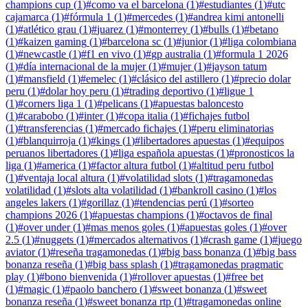
champions cup
(
1
)
#
como va el barcelona
(
1
)
#
estudiantes
(
1
)
#
utc
cajamarca
(
1
)
#
fórmula 1
(
1
)
#
mercedes
(
1
)
#
andrea kimi antonelli
(
1
)
#
atlético grau
(
1
)
#
juarez
(
1
)
#
monterrey
(
1
)
#
bulls
(
1
)
#
betano
(
1
)
#
kaizen gaming
(
1
)
#
barcelona sc
(
1
)
#
junior
(
1
)
#
liga colombiana
(
1
)
#
newcastle
(
1
)
#
f1 en vivo
(
1
)
#
gp australia
(
1
)
#
formula 1 2026
(
1
)
#
día internacional de la mujer
(
1
)
#
mujer
(
1
)
#
jayson tatum
(
1
)
#
mansfield
(
1
)
#
emelec
(
1
)
#
clásico del astillero
(
1
)
#
precio dolar
peru
(
1
)
#
dolar hoy peru
(
1
)
#
trading deportivo
(
1
)
#
ligue 1
(
1
)
#
corners liga 1
(
1
)
#
pelicans
(
1
)
#
apuestas baloncesto
(
1
)
#
carabobo
(
1
)
#
inter
(
1
)
#
copa italia
(
1
)
#
fichajes futbol
(
1
)
#
transferencias
(
1
)
#
mercado fichajes
(
1
)
#
peru eliminatorias
(
1
)
#
blanquirroja
(
1
)
#
kings
(
1
)
#
libertadores apuestas
(
1
)
#
equipos
peruanos libertadores
(
1
)
#
liga española apuestas
(
1
)
#
pronosticos la
liga
(
1
)
#
america
(
1
)
#
factor altura futbol
(
1
)
#
altitud peru futbol
(
1
)
#
ventaja local altura
(
1
)
#
volatilidad slots
(
1
)
#
tragamonedas
volatilidad
(
1
)
#
slots alta volatilidad
(
1
)
#
bankroll casino
(
1
)
#
los
angeles lakers
(
1
)
#
gorillaz
(
1
)
#
tendencias perú
(
1
)
#
sorteo
champions 2026
(
1
)
#
apuestas champions
(
1
)
#
octavos de final
(
1
)
#
over under
(
1
)
#
mas menos goles
(
1
)
#
apuestas goles
(
1
)
#
over
2.5
(
1
)
#
nuggets
(
1
)
#
mercados alternativos
(
1
)
#
crash game
(
1
)
#
juego
aviator
(
1
)
#
reseña tragamonedas
(
1
)
#
big bass bonanza
(
1
)
#
big bass
bonanza reseña
(
1
)
#
big bass splash
(
1
)
#
tragamonedas pragmatic
play
(
1
)
#
bono bienvenida
(
1
)
#
rollover apuestas
(
1
)
#
free bet
(
1
)
#
magic
(
1
)
#
paolo banchero
(
1
)
#
sweet bonanza
(
1
)
#
sweet
bonanza reseña
(
1
)
#
sweet bonanza rtp
(
1
)
#
tragamonedas online