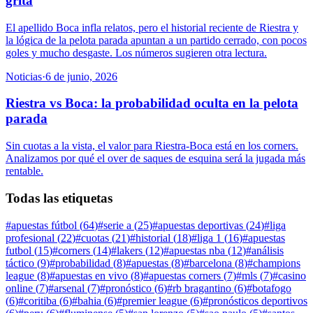
grita
El apellido Boca infla relatos, pero el historial reciente de Riestra y
la lógica de la pelota parada apuntan a un partido cerrado, con pocos
goles y mucho desgaste. Los números sugieren otra lectura.
Noticias
·
6 de junio, 2026
Riestra vs Boca: la probabilidad oculta en la pelota
parada
Sin cuotas a la vista, el valor para Riestra-Boca está en los corners.
Analizamos por qué el over de saques de esquina será la jugada más
rentable.
Todas las etiquetas
#
apuestas fútbol
(
64
)
#
serie a
(
25
)
#
apuestas deportivas
(
24
)
#
liga
profesional
(
22
)
#
cuotas
(
21
)
#
historial
(
18
)
#
liga 1
(
16
)
#
apuestas
futbol
(
15
)
#
corners
(
14
)
#
lakers
(
12
)
#
apuestas nba
(
12
)
#
análisis
táctico
(
9
)
#
probabilidad
(
8
)
#
apuestas
(
8
)
#
barcelona
(
8
)
#
champions
league
(
8
)
#
apuestas en vivo
(
8
)
#
apuestas corners
(
7
)
#
mls
(
7
)
#
casino
online
(
7
)
#
arsenal
(
7
)
#
pronóstico
(
6
)
#
rb bragantino
(
6
)
#
botafogo
(
6
)
#
coritiba
(
6
)
#
bahia
(
6
)
#
premier league
(
6
)
#
pronósticos deportivos