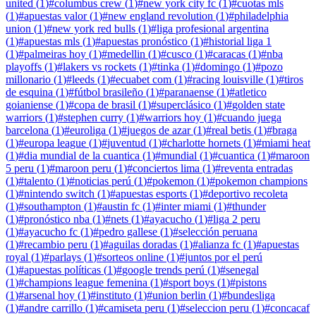
united
(
1
)
#
columbus crew
(
1
)
#
new york city fc
(
1
)
#
cuotas mls
(
1
)
#
apuestas valor
(
1
)
#
new england revolution
(
1
)
#
philadelphia
union
(
1
)
#
new york red bulls
(
1
)
#
liga profesional argentina
(
1
)
#
apuestas mls
(
1
)
#
apuestas pronóstico
(
1
)
#
historial liga 1
(
1
)
#
palmeiras hoy
(
1
)
#
medellin
(
1
)
#
cusco
(
1
)
#
caracas
(
1
)
#
nba
playoffs
(
1
)
#
lakers vs rockets
(
1
)
#
tinka
(
1
)
#
domingo
(
1
)
#
pozo
millonario
(
1
)
#
leeds
(
1
)
#
ecuabet com
(
1
)
#
racing louisville
(
1
)
#
tiros
de esquina
(
1
)
#
fútbol brasileño
(
1
)
#
paranaense
(
1
)
#
atletico
goianiense
(
1
)
#
copa de brasil
(
1
)
#
superclásico
(
1
)
#
golden state
warriors
(
1
)
#
stephen curry
(
1
)
#
warriors hoy
(
1
)
#
cuando juega
barcelona
(
1
)
#
euroliga
(
1
)
#
juegos de azar
(
1
)
#
real betis
(
1
)
#
braga
(
1
)
#
europa league
(
1
)
#
juventud
(
1
)
#
charlotte hornets
(
1
)
#
miami heat
(
1
)
#
dia mundial de la cuantica
(
1
)
#
mundial
(
1
)
#
cuantica
(
1
)
#
maroon
5 peru
(
1
)
#
maroon peru
(
1
)
#
conciertos lima
(
1
)
#
reventa entradas
(
1
)
#
talento
(
1
)
#
noticias perú
(
1
)
#
pokemon
(
1
)
#
pokemon champions
(
1
)
#
nintendo switch
(
1
)
#
apuestas esports
(
1
)
#
deportivo recoleta
(
1
)
#
southampton
(
1
)
#
austin fc
(
1
)
#
inter miami
(
1
)
#
thunder
(
1
)
#
pronóstico nba
(
1
)
#
nets
(
1
)
#
ayacucho
(
1
)
#
liga 2 peru
(
1
)
#
ayacucho fc
(
1
)
#
pedro gallese
(
1
)
#
selección peruana
(
1
)
#
recambio peru
(
1
)
#
aguilas doradas
(
1
)
#
alianza fc
(
1
)
#
apuestas
royal
(
1
)
#
parlays
(
1
)
#
sorteos online
(
1
)
#
juntos por el perú
(
1
)
#
apuestas políticas
(
1
)
#
google trends perú
(
1
)
#
senegal
(
1
)
#
champions league femenina
(
1
)
#
sport boys
(
1
)
#
pistons
(
1
)
#
arsenal hoy
(
1
)
#
instituto
(
1
)
#
union berlin
(
1
)
#
bundesliga
(
1
)
#
andre carrillo
(
1
)
#
camiseta peru
(
1
)
#
seleccion peru
(
1
)
#
concacaf