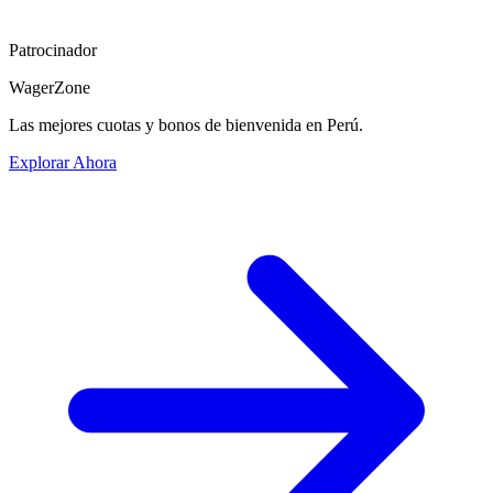
Patrocinador
WagerZone
Las mejores cuotas y bonos de bienvenida en Perú.
Explorar Ahora