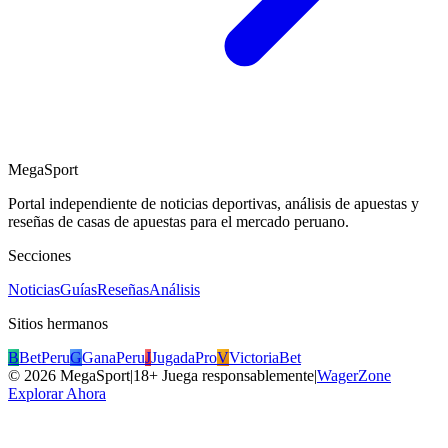
MegaSport
Portal independiente de noticias deportivas, análisis de apuestas y
reseñas de casas de apuestas para el mercado peruano.
Secciones
Noticias
Guías
Reseñas
Análisis
Sitios hermanos
B
BetPeru
G
GanaPeru
J
JugadaPro
V
VictoriaBet
©
2026
MegaSport
|
18+ Juega responsablemente
|
WagerZone
Explorar Ahora