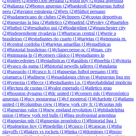
(
2
)
#
tigres
(
2
)
#
seleccion peruana
(
2
)
#
nba hoy
(
2
)
#
liga argentina
(
2
)
#
alianza
(
2
)
#
bonos apuestas
(
2
)
#
bankroll
(
2
)
#
apuestas futbol
peru
(
2
)
#
aviator estrategia
(
2
)
#
jetx
(
2
)
#
fútbol peruano
(
2
)
#
sudamericano de clubes
(
2
)
#
clippers
(
2
)
#
cuotas deportivas
(
2
)
#
apuestas la liga
(
2
)
#
atletico
(
2
)
#
madrid
(
2
)
#
voley
(
2
)
#
partidos
(
2
)
#
futbol
(
2
)
#
resultados uni
(
2
)
#
bodø/glimt
(
2
)
#
manchester city
(
2
)
#
independiente rivadavia
(
1
)
#
barracas central
(
1
)
#
serie a
brasileirao
(
1
)
#
estudiantes rio cuarto
(
1
)
#
tarjetas
(
1
)
#
gimnasia m.
(
1
)
#
central cordoba
(
1
)
#
tarjetas amarillas
(
1
)
#
estadísticas
(
1
)
#
historial brasileirao
(
1
)
#
chapecoense-sc
(
1
)
#
man. city
(
1
)
#
gimnasia lp
(
1
)
#
corners clásico
(
1
)
#
estudiantes lp
(
1
)
#
antecedentes
(
1
)
#
estadisticas
(
1
)
#
análisis
(
1
)
#
puebla
(
1
)
#
vitoria
(
1
)
#
vasco da gama
(
1
)
#
historial newells talleres
(
1
)
#
atalanta
(
1
)
#
sassuolo
(
1
)
#
cusco fc
(
1
)
#
apuestas futbol peruano
(
1
)
#
fc
cajamarca
(
1
)
#
udinese
(
1
)
#
guadalajara chivas
(
1
)
#
apuestas liga mx
(
1
)
#
venezia
(
1
)
#
lecce
(
1
)
#
estudiantes l.p.
(
1
)
#
probabilidad implicita
(
1
)
#
lectura de cuotas
(
1
)
#
valor esperado
(
1
)
#
atletico grau
(
1
)
#
houston dynamo
(
1
)
#
dc united
(
1
)
#
corners mls
(
1
)
#
pronóstico
apuestas
(
1
)
#
ucv moquegua
(
1
)
#
cf montreal
(
1
)
#
charlotte
(
1
)
#
atlanta
united
(
1
)
#
columbus crew
(
1
)
#
new york city fc
(
1
)
#
cuotas mls
(
1
)
#
apuestas valor
(
1
)
#
new england revolution
(
1
)
#
philadelphia
union
(
1
)
#
new york red bulls
(
1
)
#
liga profesional argentina
(
1
)
#
apuestas mls
(
1
)
#
apuestas pronóstico
(
1
)
#
historial liga 1
(
1
)
#
palmeiras hoy
(
1
)
#
medellin
(
1
)
#
cusco
(
1
)
#
caracas
(
1
)
#
nba
playoffs
(
1
)
#
lakers vs rockets
(
1
)
#
tinka
(
1
)
#
domingo
(
1
)
#
pozo