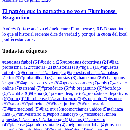
Análisis
·
15 de junio, 2026
El patrón que la narrativa no ve en Fluminense-
Bragantino
Andrés Quispe analiza el duelo entre Fluminense y RB Bragantino:
lo que el historial reciente dice de verdad y por qué la cuota del local
podría estar corta.
Todas las etiquetas
#
apuestas fútbol
(
64
)
#
serie a
(
25
)
#
apuestas deportivas
(
24
)
#
liga
profesional
(
22
)
#
cuotas
(
21
)
#
historial
(
18
)
#
liga 1
(
16
)
#
apuestas
futbol
(
15
)
#
corners
(
14
)
#
lakers
(
12
)
#
apuestas nba
(
12
)
#
análisis
táctico
(
9
)
#
probabilidad
(
8
)
#
apuestas
(
8
)
#
barcelona
(
8
)
#
champions
league
(
8
)
#
apuestas en vivo
(
8
)
#
apuestas corners
(
7
)
#
mls
(
7
)
#
casino
online
(
7
)
#
arsenal
(
7
)
#
pronóstico
(
6
)
#
rb bragantino
(
6
)
#
botafogo
(
6
)
#
coritiba
(
6
)
#
bahia
(
6
)
#
premier league
(
6
)
#
pronósticos deportivos
(
6
)
#
peru
(
6
)
#
fluminense
(
5
)
#
san lorenzo
(
5
)
#
sao paulo
(
5
)
#
santos
(
5
)
#
valor
(
5
)
#
palmeiras
(
5
)
#
boca juniors
(
5
)
#
real madrid
(
5
)
#
internacional
(
5
)
#
liga mx
(
5
)
#
comerciantes unidos
(
5
)
#
alianza
lima
(
5
)
#
universitario
(
5
)
#
sport huancayo
(
5
)
#
ecuabet
(
5
)
#
nba
apuestas
(
5
)
#
celtics
(
5
)
#
flamengo
(
4
)
#
lanus
(
4
)
#
cruzeiro
(
4
)
#
platense
(
4
)
#
union santa fe
(
4
)
#
belgrano cordoba
(
4
)
#
rosario
central
(
4
)
#
corinthians
(
4
)
#
patrón histórico
(
4
)
#
atletico-mg