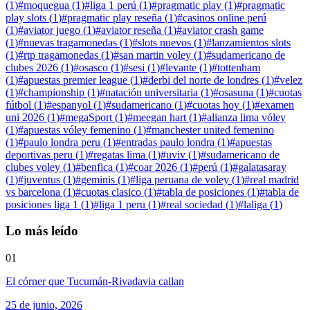
(
1
)
#
moquegua
(
1
)
#
liga 1 perú
(
1
)
#
pragmatic play
(
1
)
#
pragmatic
play slots
(
1
)
#
pragmatic play reseña
(
1
)
#
casinos online perú
(
1
)
#
aviator juego
(
1
)
#
aviator reseña
(
1
)
#
aviator crash game
(
1
)
#
nuevas tragamonedas
(
1
)
#
slots nuevos
(
1
)
#
lanzamientos slots
(
1
)
#
rtp tragamonedas
(
1
)
#
san martin voley
(
1
)
#
sudamericano de
clubes 2026
(
1
)
#
osasco
(
1
)
#
sesi
(
1
)
#
levante
(
1
)
#
tottenham
(
1
)
#
apuestas premier league
(
1
)
#
derbi del norte de londres
(
1
)
#
velez
(
1
)
#
championship
(
1
)
#
natación universitaria
(
1
)
#
osasuna
(
1
)
#
cuotas
fútbol
(
1
)
#
espanyol
(
1
)
#
sudamericano
(
1
)
#
cuotas hoy
(
1
)
#
examen
uni 2026
(
1
)
#
megaSport
(
1
)
#
meegan hart
(
1
)
#
alianza lima vóley
(
1
)
#
apuestas vóley femenino
(
1
)
#
manchester united femenino
(
1
)
#
paulo londra peru
(
1
)
#
entradas paulo londra
(
1
)
#
apuestas
deportivas peru
(
1
)
#
regatas lima
(
1
)
#
uviv
(
1
)
#
sudamericano de
clubes voley
(
1
)
#
benfica
(
1
)
#
coar 2026
(
1
)
#
perú
(
1
)
#
galatasaray
(
1
)
#
juventus
(
1
)
#
geminis
(
1
)
#
liga peruana de voley
(
1
)
#
real madrid
vs barcelona
(
1
)
#
cuotas clasico
(
1
)
#
tabla de posiciones
(
1
)
#
tabla de
posiciones liga 1
(
1
)
#
liga 1 peru
(
1
)
#
real sociedad
(
1
)
#
laliga
(
1
)
Lo más leído
01
El córner que Tucumán-Rivadavia callan
25 de junio, 2026