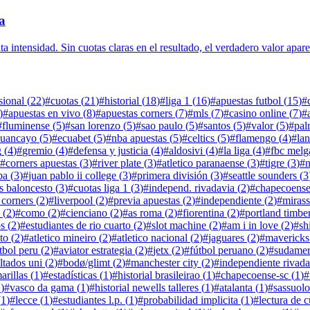
a
 intensidad. Sin cuotas claras en el resultado, el verdadero valor apar
sional
(
22
)
#
cuotas
(
21
)
#
historial
(
18
)
#
liga 1
(
16
)
#
apuestas futbol
(
15
)
#
)
#
apuestas en vivo
(
8
)
#
apuestas corners
(
7
)
#
mls
(
7
)
#
casino online
(
7
)
#
#
fluminense
(
5
)
#
san lorenzo
(
5
)
#
sao paulo
(
5
)
#
santos
(
5
)
#
valor
(
5
)
#
pal
huancayo
(
5
)
#
ecuabet
(
5
)
#
nba apuestas
(
5
)
#
celtics
(
5
)
#
flamengo
(
4
)
#
la
g
(
4
)
#
gremio
(
4
)
#
defensa y justicia
(
4
)
#
aldosivi
(
4
)
#
la liga
(
4
)
#
fbc melg
#
corners apuestas
(
3
)
#
river plate
(
3
)
#
atletico paranaense
(
3
)
#
tigre
(
3
)
#
n
ba
(
3
)
#
juan pablo ii college
(
3
)
#
primera división
(
3
)
#
seattle sounders
(
3
s baloncesto
(
3
)
#
cuotas liga 1
(
3
)
#
independ. rivadavia
(
2
)
#
chapecoens
 corners
(
2
)
#
liverpool
(
2
)
#
previa apuestas
(
2
)
#
independiente
(
2
)
#
mirass
(
2
)
#
como
(
2
)
#
cienciano
(
2
)
#
as roma
(
2
)
#
fiorentina
(
2
)
#
portland timbe
s
(
2
)
#
estudiantes de rio cuarto
(
2
)
#
slot machine
(
2
)
#
am i in love
(
2
)
#
sh
to
(
2
)
#
atletico mineiro
(
2
)
#
atletico nacional
(
2
)
#
jaguares
(
2
)
#
mavericks
tbol peru
(
2
)
#
aviator estrategia
(
2
)
#
jetx
(
2
)
#
fútbol peruano
(
2
)
#
sudamer
ltados uni
(
2
)
#
bodø/glimt
(
2
)
#
manchester city
(
2
)
#
independiente rivada
arillas
(
1
)
#
estadísticas
(
1
)
#
historial brasileirao
(
1
)
#
chapecoense-sc
(
1
)
#
1
)
#
vasco da gama
(
1
)
#
historial newells talleres
(
1
)
#
atalanta
(
1
)
#
sassuolo
(
1
)
#
lecce
(
1
)
#
estudiantes l.p.
(
1
)
#
probabilidad implicita
(
1
)
#
lectura de 