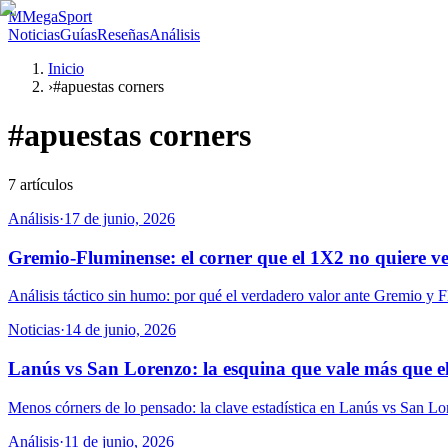
M
MegaSport
Noticias
Guías
Reseñas
Análisis
Inicio
›
#apuestas corners
#
apuestas corners
7
artículos
Análisis
·
17 de junio, 2026
Gremio-Fluminense: el corner que el 1X2 no quiere v
Análisis táctico sin humo: por qué el verdadero valor ante Gremio y Fl
Noticias
·
14 de junio, 2026
Lanús vs San Lorenzo: la esquina que vale más que el
Menos córners de lo pensado: la clave estadística en Lanús vs San Lo
Análisis
·
11 de junio, 2026