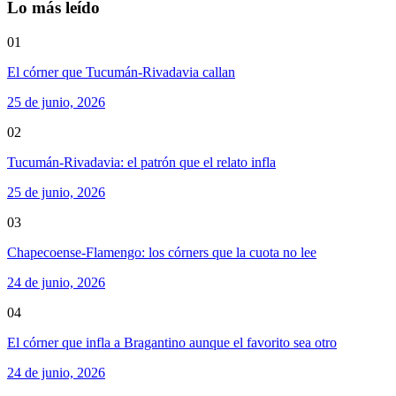
Lo más leído
01
El córner que Tucumán-Rivadavia callan
25 de junio, 2026
02
Tucumán-Rivadavia: el patrón que el relato infla
25 de junio, 2026
03
Chapecoense-Flamengo: los córners que la cuota no lee
24 de junio, 2026
04
El córner que infla a Bragantino aunque el favorito sea otro
24 de junio, 2026