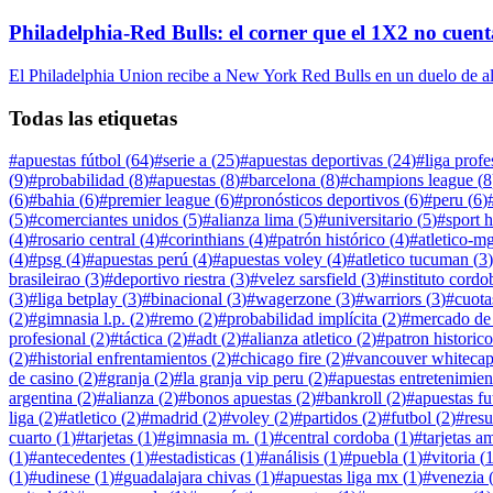
Philadelphia-Red Bulls: el corner que el 1X2 no cuent
El Philadelphia Union recibe a New York Red Bulls en un duelo de alta
Todas las etiquetas
#
apuestas fútbol
(
64
)
#
serie a
(
25
)
#
apuestas deportivas
(
24
)
#
liga profe
(
9
)
#
probabilidad
(
8
)
#
apuestas
(
8
)
#
barcelona
(
8
)
#
champions league
(
8
(
6
)
#
bahia
(
6
)
#
premier league
(
6
)
#
pronósticos deportivos
(
6
)
#
peru
(
6
)
(
5
)
#
comerciantes unidos
(
5
)
#
alianza lima
(
5
)
#
universitario
(
5
)
#
sport 
(
4
)
#
rosario central
(
4
)
#
corinthians
(
4
)
#
patrón histórico
(
4
)
#
atletico-m
(
4
)
#
psg
(
4
)
#
apuestas perú
(
4
)
#
apuestas voley
(
4
)
#
atletico tucuman
(
3
)
brasileirao
(
3
)
#
deportivo riestra
(
3
)
#
velez sarsfield
(
3
)
#
instituto cordo
(
3
)
#
liga betplay
(
3
)
#
binacional
(
3
)
#
wagerzone
(
3
)
#
warriors
(
3
)
#
cuota
(
2
)
#
gimnasia l.p.
(
2
)
#
remo
(
2
)
#
probabilidad implícita
(
2
)
#
mercado de
profesional
(
2
)
#
táctica
(
2
)
#
adt
(
2
)
#
alianza atletico
(
2
)
#
patron historico
(
2
)
#
historial enfrentamientos
(
2
)
#
chicago fire
(
2
)
#
vancouver whitecap
de casino
(
2
)
#
granja
(
2
)
#
la granja vip peru
(
2
)
#
apuestas entretenimien
argentina
(
2
)
#
alianza
(
2
)
#
bonos apuestas
(
2
)
#
bankroll
(
2
)
#
apuestas fu
liga
(
2
)
#
atletico
(
2
)
#
madrid
(
2
)
#
voley
(
2
)
#
partidos
(
2
)
#
futbol
(
2
)
#
resu
cuarto
(
1
)
#
tarjetas
(
1
)
#
gimnasia m.
(
1
)
#
central cordoba
(
1
)
#
tarjetas am
(
1
)
#
antecedentes
(
1
)
#
estadisticas
(
1
)
#
análisis
(
1
)
#
puebla
(
1
)
#
vitoria
(
(
1
)
#
udinese
(
1
)
#
guadalajara chivas
(
1
)
#
apuestas liga mx
(
1
)
#
venezia