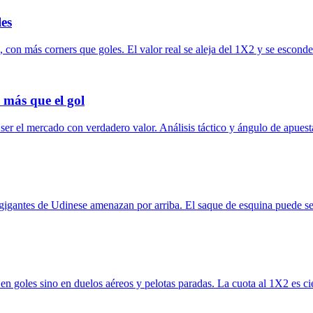
les
, con más corners que goles. El valor real se aleja del 1X2 y se esconde
 más que el gol
ser el mercado con verdadero valor. Análisis táctico y ángulo de apuest
 gigantes de Udinese amenazan por arriba. El saque de esquina puede ser
n goles sino en duelos aéreos y pelotas paradas. La cuota al 1X2 es cieg