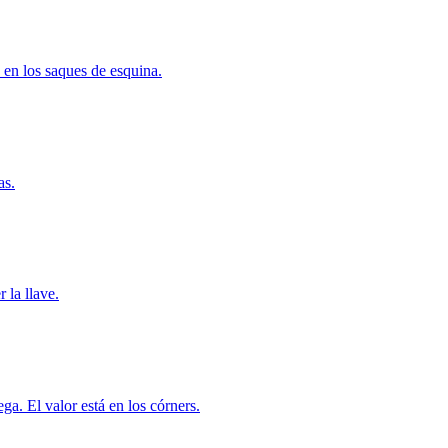
 en los saques de esquina.
as.
 la llave.
a. El valor está en los córners.