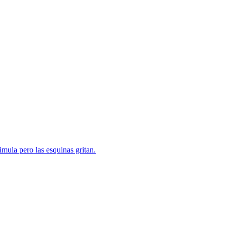
imula pero las esquinas gritan.