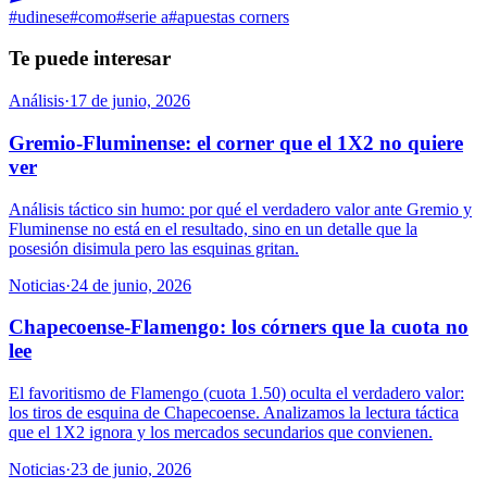
#
udinese
#
como
#
serie a
#
apuestas corners
Te puede interesar
Análisis
·
17 de junio, 2026
Gremio-Fluminense: el corner que el 1X2 no quiere
ver
Análisis táctico sin humo: por qué el verdadero valor ante Gremio y
Fluminense no está en el resultado, sino en un detalle que la
posesión disimula pero las esquinas gritan.
Noticias
·
24 de junio, 2026
Chapecoense-Flamengo: los córners que la cuota no
lee
El favoritismo de Flamengo (cuota 1.50) oculta el verdadero valor:
los tiros de esquina de Chapecoense. Analizamos la lectura táctica
que el 1X2 ignora y los mercados secundarios que convienen.
Noticias
·
23 de junio, 2026