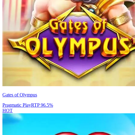
Gates of Olympus
Pragmatic Play
RTP
96.5
%
HOT