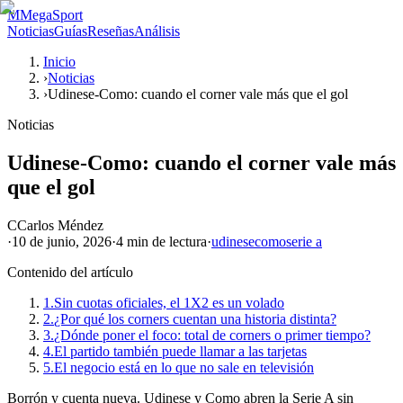
M
MegaSport
Noticias
Guías
Reseñas
Análisis
Inicio
›
Noticias
›
Udinese-Como: cuando el corner vale más que el gol
Noticias
Udinese-Como: cuando el corner vale más
que el gol
C
Carlos Méndez
·
10 de junio, 2026
·
4 min
de lectura
·
udinese
como
serie a
Contenido del artículo
1.
Sin cuotas oficiales, el 1X2 es un volado
2.
¿Por qué los corners cuentan una historia distinta?
3.
¿Dónde poner el foco: total de corners o primer tiempo?
4.
El partido también puede llamar a las tarjetas
5.
El negocio está en lo que no sale en televisión
Borrón y cuenta nueva. Udinese y Como abren la Serie A sin