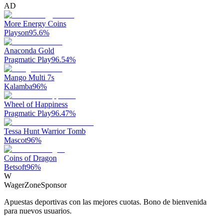
AD
More Energy Coins
Playson
95.6
%
Anaconda Gold
Pragmatic Play
96.54
%
Mango Multi 7s
Kalamba
96
%
Wheel of Happiness
Pragmatic Play
96.47
%
Tessa Hunt Warrior Tomb
Mascot
96
%
Coins of Dragon
Betsoft
96
%
W
WagerZone
Sponsor
Apuestas deportivas con las mejores cuotas. Bono de bienvenida
para nuevos usuarios.