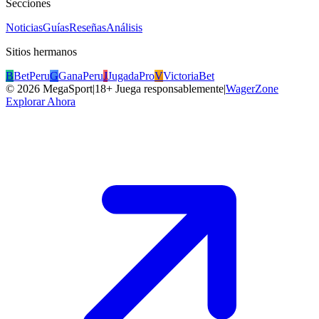
Secciones
Noticias
Guías
Reseñas
Análisis
Sitios hermanos
B
BetPeru
G
GanaPeru
J
JugadaPro
V
VictoriaBet
©
2026
MegaSport
|
18+ Juega responsablemente
|
WagerZone
Explorar Ahora