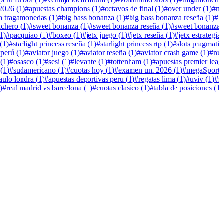
 2026
(
1
)
#
apuestas champions
(
1
)
#
octavos de final
(
1
)
#
over under
(
1
)
#
a tragamonedas
(
1
)
#
big bass bonanza
(
1
)
#
big bass bonanza reseña
(
1
)
#
nchero
(
1
)
#
sweet bonanza
(
1
)
#
sweet bonanza reseña
(
1
)
#
sweet bonanza
1
)
#
pacquiao
(
1
)
#
boxeo
(
1
)
#
jetx juego
(
1
)
#
jetx reseña
(
1
)
#
jetx estrategi
(
1
)
#
starlight princess reseña
(
1
)
#
starlight princess rtp
(
1
)
#
slots pragmat
 perú
(
1
)
#
aviator juego
(
1
)
#
aviator reseña
(
1
)
#
aviator crash game
(
1
)
#
n
(
1
)
#
osasco
(
1
)
#
sesi
(
1
)
#
levante
(
1
)
#
tottenham
(
1
)
#
apuestas premier le
(
1
)
#
sudamericano
(
1
)
#
cuotas hoy
(
1
)
#
examen uni 2026
(
1
)
#
megaSpor
aulo londra
(
1
)
#
apuestas deportivas peru
(
1
)
#
regatas lima
(
1
)
#
uviv
(
1
)
#
)
#
real madrid vs barcelona
(
1
)
#
cuotas clasico
(
1
)
#
tabla de posiciones
(