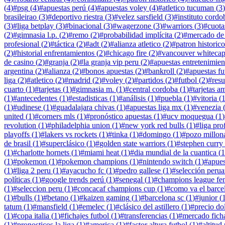
(
4
)
#
psg
(
4
)
#
apuestas perú
(
4
)
#
apuestas voley
(
4
)
#
atletico tucuman
(
3
)
brasileirao
(
3
)
#
deportivo riestra
(
3
)
#
velez sarsfield
(
3
)
#
instituto cordo
(
3
)
#
liga betplay
(
3
)
#
binacional
(
3
)
#
wagerzone
(
3
)
#
warriors
(
3
)
#
cuota
(
2
)
#
gimnasia l.p.
(
2
)
#
remo
(
2
)
#
probabilidad implícita
(
2
)
#
mercado de
profesional
(
2
)
#
táctica
(
2
)
#
adt
(
2
)
#
alianza atletico
(
2
)
#
patron historico
(
2
)
#
historial enfrentamientos
(
2
)
#
chicago fire
(
2
)
#
vancouver whitecap
de casino
(
2
)
#
granja
(
2
)
#
la granja vip peru
(
2
)
#
apuestas entretenimien
argentina
(
2
)
#
alianza
(
2
)
#
bonos apuestas
(
2
)
#
bankroll
(
2
)
#
apuestas fu
liga
(
2
)
#
atletico
(
2
)
#
madrid
(
2
)
#
voley
(
2
)
#
partidos
(
2
)
#
futbol
(
2
)
#
resu
cuarto
(
1
)
#
tarjetas
(
1
)
#
gimnasia m.
(
1
)
#
central cordoba
(
1
)
#
tarjetas am
(
1
)
#
antecedentes
(
1
)
#
estadisticas
(
1
)
#
análisis
(
1
)
#
puebla
(
1
)
#
vitoria
(
(
1
)
#
udinese
(
1
)
#
guadalajara chivas
(
1
)
#
apuestas liga mx
(
1
)
#
venezia
united
(
1
)
#
corners mls
(
1
)
#
pronóstico apuestas
(
1
)
#
ucv moquegua
(
1
)
revolution
(
1
)
#
philadelphia union
(
1
)
#
new york red bulls
(
1
)
#
liga pro
playoffs
(
1
)
#
lakers vs rockets
(
1
)
#
tinka
(
1
)
#
domingo
(
1
)
#
pozo millon
de brasil
(
1
)
#
superclásico
(
1
)
#
golden state warriors
(
1
)
#
stephen curry
(
1
)
#
charlotte hornets
(
1
)
#
miami heat
(
1
)
#
dia mundial de la cuantica
(
1
(
1
)
#
pokemon
(
1
)
#
pokemon champions
(
1
)
#
nintendo switch
(
1
)
#
apues
(
1
)
#
liga 2 peru
(
1
)
#
ayacucho fc
(
1
)
#
pedro gallese
(
1
)
#
selección peru
políticas
(
1
)
#
google trends perú
(
1
)
#
senegal
(
1
)
#
champions league fe
(
1
)
#
seleccion peru
(
1
)
#
concacaf champions cup
(
1
)
#
como va el barce
(
1
)
#
bulls
(
1
)
#
betano
(
1
)
#
kaizen gaming
(
1
)
#
barcelona sc
(
1
)
#
junior
(
tatum
(
1
)
#
mansfield
(
1
)
#
emelec
(
1
)
#
clásico del astillero
(
1
)
#
precio do
(
1
)
#
copa italia
(
1
)
#
fichajes futbol
(
1
)
#
transferencias
(
1
)
#
mercado fich
(
1
)
#
pronosticos la liga
(
1
)
#
america
(
1
)
#
factor altura futbol
(
1
)
#
altitud