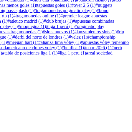
mas menos goles
(
1
)
#
apuestas goles
(
1
)
#
over 2.5
(
1
)
#
nuggets
big bass splash
(
1
)
#
tragamonedas pragmatic play
(
1
)
#
bono
 rtp
(
1
)
#
tragamonedas online
(
1
)
#
premier league apuestas
a
(
1
)
#
atletico madrid
(
1
)
#
club brujas
(
1
)
#
apuestas combinadas
ic play
(
1
)
#
moquegua
(
1
)
#
liga 1 perú
(
1
)
#
pragmatic play
uevas tragamonedas
(
1
)
#
slots nuevos
(
1
)
#
lanzamientos slots
(
1
)
#
rtp
ague
(
1
)
#
derbi del norte de londres
(
1
)
#
velez
(
1
)
#
championship
t
(
1
)
#
meegan hart
(
1
)
#
alianza lima vóley
(
1
)
#
apuestas vóley femenino
sudamericano de clubes voley
(
1
)
#
benfica
(
1
)
#
coar 2026
(
1
)
#
perú
1
)
#
tabla de posiciones liga 1
(
1
)
#
liga 1 peru
(
1
)
#
real sociedad