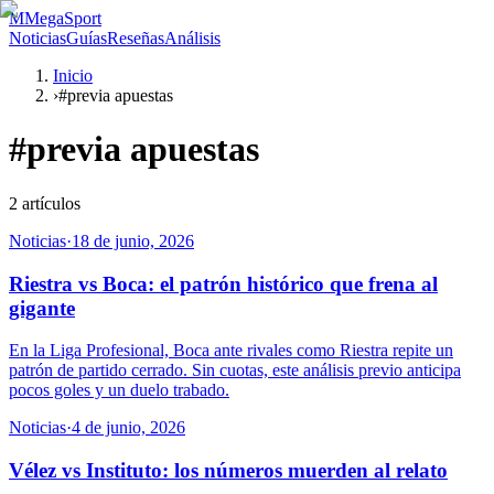
M
MegaSport
Noticias
Guías
Reseñas
Análisis
Inicio
›
#previa apuestas
#
previa apuestas
2
artículos
Noticias
·
18 de junio, 2026
Riestra vs Boca: el patrón histórico que frena al
gigante
En la Liga Profesional, Boca ante rivales como Riestra repite un
patrón de partido cerrado. Sin cuotas, este análisis previo anticipa
pocos goles y un duelo trabado.
Noticias
·
4 de junio, 2026
Vélez vs Instituto: los números muerden al relato