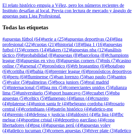
El relato histórico empuja a Vélez, pero los números recientes de
Instituto desafían al local. Previa con lectura de mercado y ángulo de
apuestas para Liga Profesional.
Todas las etiquetas
#
apuestas fútbol
(
64
)
#
serie a
(
25
)
#
apuestas deportivas
(
24
)
#
liga
profesional
(
22
)
#
cuotas
(
21
)
#
historial
(
18
)
#
liga 1
(
16
)
#
apuestas
futbol
(
15
)
#
corners
(
14
)
#
lakers
(
12
)
#
apuestas nba
(
12
)
#
análisis
táctico
(
9
)
#
probabilidad
(
8
)
#
apuestas
(
8
)
#
barcelona
(
8
)
#
champions
league
(
8
)
#
apuestas en vivo
(
8
)
#
apuestas corners
(
7
)
#
mls
(
7
)
#
casino
online
(
7
)
#
arsenal
(
7
)
#
pronóstico
(
6
)
#
rb bragantino
(
6
)
#
botafogo
(
6
)
#
coritiba
(
6
)
#
bahia
(
6
)
#
premier league
(
6
)
#
pronósticos deportivos
(
6
)
#
peru
(
6
)
#
fluminense
(
5
)
#
san lorenzo
(
5
)
#
sao paulo
(
5
)
#
santos
(
5
)
#
valor
(
5
)
#
palmeiras
(
5
)
#
boca juniors
(
5
)
#
real madrid
(
5
)
#
internacional
(
5
)
#
liga mx
(
5
)
#
comerciantes unidos
(
5
)
#
alianza
lima
(
5
)
#
universitario
(
5
)
#
sport huancayo
(
5
)
#
ecuabet
(
5
)
#
nba
apuestas
(
5
)
#
celtics
(
5
)
#
flamengo
(
4
)
#
lanus
(
4
)
#
cruzeiro
(
4
)
#
platense
(
4
)
#
union santa fe
(
4
)
#
belgrano cordoba
(
4
)
#
rosario
central
(
4
)
#
corinthians
(
4
)
#
patrón histórico
(
4
)
#
atletico-mg
(
4
)
#
gremio
(
4
)
#
defensa y justicia
(
4
)
#
aldosivi
(
4
)
#
la liga
(
4
)
#
fbc
melgar
(
4
)
#
sporting cristal
(
4
)
#
deportivo garcilaso
(
4
)
#
copa
libertadores
(
4
)
#
psg
(
4
)
#
apuestas perú
(
4
)
#
apuestas voley
(
4
)
#
atletico tucuman
(
3
)
#
corners apuestas
(
3
)
#
river plate
(
3
)
#
atletico