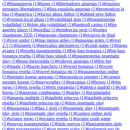
(
1
)
#
blanquirroja
(
1
)
#
kings
(
1
)
#
libertadores apuestas
(
1
)
#
equipos
peruanos libertadores
(
1
)
#
liga española apuestas
(
1
)
#
pronosticos la
liga
(
1
)
#
america
(
1
)
#
factor altura futbol
(
1
)
#
altitud peru futbol
(
1
)
#
ventaja local altura
(
1
)
#
volatilidad slots
(
1
)
#
tragamonedas
volatilidad
(
1
)
#
slots alta volatilidad
(
1
)
#
bankroll casino
(
1
)
#
los
angeles lakers
(
1
)
#
gorillaz
(
1
)
#
tendencias perú
(
1
)
#
sorteo
champions 2026
(
1
)
#
apuestas champions
(
1
)
#
octavos de final
(
1
)
#
over under
(
1
)
#
mas menos goles
(
1
)
#
apuestas goles
(
1
)
#
over
2.5
(
1
)
#
nuggets
(
1
)
#
mercados alternativos
(
1
)
#
crash game
(
1
)
#
juego
aviator
(
1
)
#
reseña tragamonedas
(
1
)
#
big bass bonanza
(
1
)
#
big bass
bonanza reseña
(
1
)
#
big bass splash
(
1
)
#
tragamonedas pragmatic
play
(
1
)
#
bono bienvenida
(
1
)
#
rollover apuestas
(
1
)
#
free bet
(
1
)
#
magic
(
1
)
#
paolo banchero
(
1
)
#
sweet bonanza
(
1
)
#
sweet
bonanza reseña
(
1
)
#
sweet bonanza rtp
(
1
)
#
tragamonedas online
(
1
)
#
premier league apuestas
(
1
)
#
pronosticos premier
(
1
)
#
corners
premier league
(
1
)
#
mayweather
(
1
)
#
pacquiao
(
1
)
#
boxeo
(
1
)
#
jetx
juego
(
1
)
#
jetx reseña
(
1
)
#
jetx estrategia
(
1
)
#
atletico madrid
(
1
)
#
club
brujas
(
1
)
#
apuestas combinadas
(
1
)
#
parlay
(
1
)
#
acumulador
(
1
)
#
apuesta multiple
(
1
)
#
starlight princess
(
1
)
#
starlight princess
reseña
(
1
)
#
starlight princess rtp
(
1
)
#
slots pragmatic play
(
1
)
#
moquegua
(
1
)
#
liga 1 perú
(
1
)
#
pragmatic play
(
1
)
#
pragmatic
play slots
(
1
)
#
pragmatic play reseña
(
1
)
#
casinos online perú
(
1
)
#
aviator juego
(
1
)
#
aviator reseña
(
1
)
#
aviator crash game
(
1
)
#
nuevas tragamonedas
(
1
)
#
slots nuevos
(
1
)
#
lanzamientos slots
(
1
)
#
rtp tragamonedas
(
1
)
#
san martin voley
(
1
)
#
sudamericano de