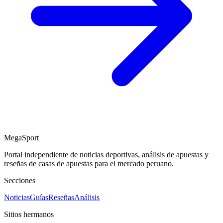
MegaSport
Portal independiente de noticias deportivas, análisis de apuestas y
reseñas de casas de apuestas para el mercado peruano.
Secciones
Noticias
Guías
Reseñas
Análisis
Sitios hermanos