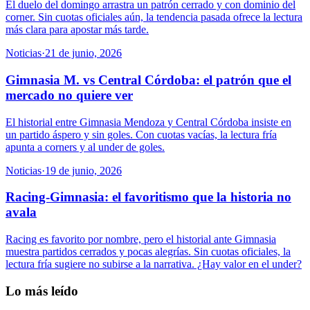
El duelo del domingo arrastra un patrón cerrado y con dominio del
corner. Sin cuotas oficiales aún, la tendencia pasada ofrece la lectura
más clara para apostar más tarde.
Noticias
·
21 de junio, 2026
Gimnasia M. vs Central Córdoba: el patrón que el
mercado no quiere ver
El historial entre Gimnasia Mendoza y Central Córdoba insiste en
un partido áspero y sin goles. Con cuotas vacías, la lectura fría
apunta a corners y al under de goles.
Noticias
·
19 de junio, 2026
Racing-Gimnasia: el favoritismo que la historia no
avala
Racing es favorito por nombre, pero el historial ante Gimnasia
muestra partidos cerrados y pocas alegrías. Sin cuotas oficiales, la
lectura fría sugiere no subirse a la narrativa. ¿Hay valor en el under?
Lo más leído