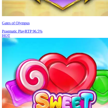
Gates of Olympus
Pragmatic Play
RTP
96.5
%
HOT