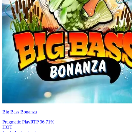
Big Bass Bonanza
Pragmatic Play
RTP
96.71
%
HOT