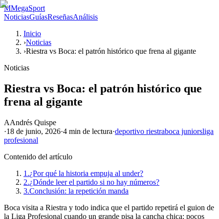
M
MegaSport
Noticias
Guías
Reseñas
Análisis
Inicio
›
Noticias
›
Riestra vs Boca: el patrón histórico que frena al gigante
Noticias
Riestra vs Boca: el patrón histórico que
frena al gigante
A
Andrés Quispe
·
18 de junio, 2026
·
4 min
de lectura
·
deportivo riestra
boca juniors
liga
profesional
Contenido del artículo
1.
¿Por qué la historia empuja al under?
2.
¿Dónde leer el partido si no hay números?
3.
Conclusión: la repetición manda
Boca visita a Riestra y todo indica que el partido repetirá el guion de
la Liga Profesional cuando un grande pisa la cancha chica: pocos