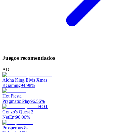
Juegos recomendados
AD
Aloha King Elvis Xmas
BGaming
94.98
%
Hot Fiesta
Pragmatic Play
96.56
%
HOT
Gonzo's Quest 2
NetEnt
96.06
%
Prosperous 8s