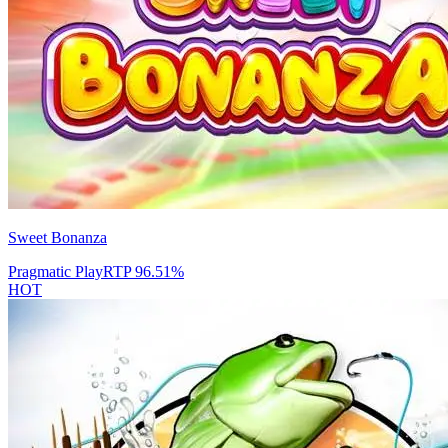
Sweet Bonanza
Pragmatic Play
RTP
96.51
%
HOT