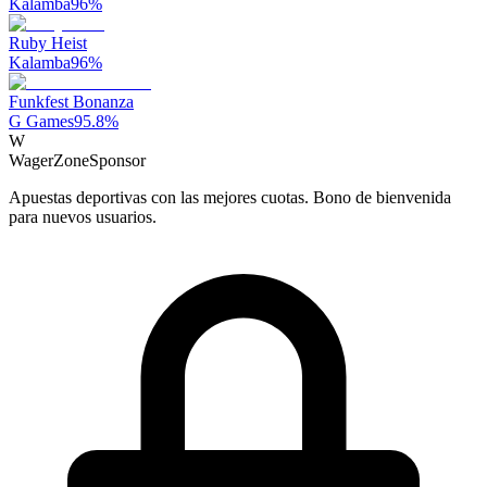
Kalamba
96
%
Ruby Heist
Kalamba
96
%
Funkfest Bonanza
G Games
95.8
%
W
WagerZone
Sponsor
Apuestas deportivas con las mejores cuotas. Bono de bienvenida
para nuevos usuarios.