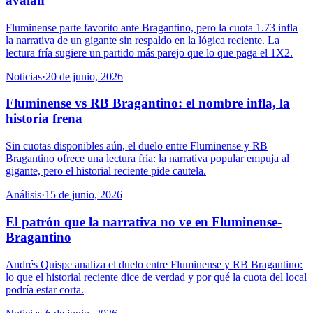
avalan
Fluminense parte favorito ante Bragantino, pero la cuota 1.73 infla
la narrativa de un gigante sin respaldo en la lógica reciente. La
lectura fría sugiere un partido más parejo que lo que paga el 1X2.
Noticias
·
20 de junio, 2026
Fluminense vs RB Bragantino: el nombre infla, la
historia frena
Sin cuotas disponibles aún, el duelo entre Fluminense y RB
Bragantino ofrece una lectura fría: la narrativa popular empuja al
gigante, pero el historial reciente pide cautela.
Análisis
·
15 de junio, 2026
El patrón que la narrativa no ve en Fluminense-
Bragantino
Andrés Quispe analiza el duelo entre Fluminense y RB Bragantino:
lo que el historial reciente dice de verdad y por qué la cuota del local
podría estar corta.