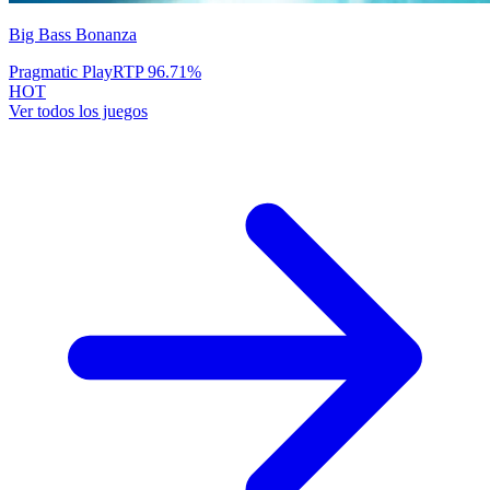
Big Bass Bonanza
Pragmatic Play
RTP
96.71
%
HOT
Ver todos los juegos