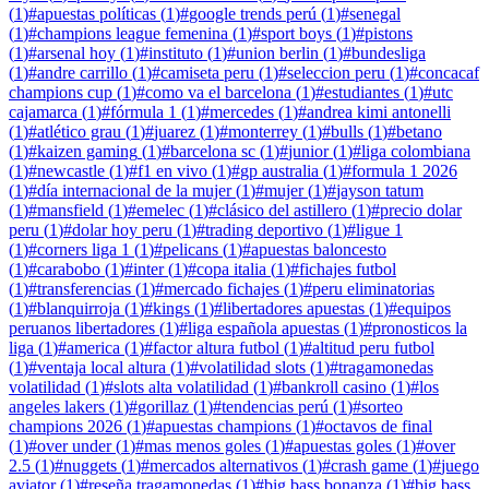
(
1
)
#
apuestas políticas
(
1
)
#
google trends perú
(
1
)
#
senegal
(
1
)
#
champions league femenina
(
1
)
#
sport boys
(
1
)
#
pistons
(
1
)
#
arsenal hoy
(
1
)
#
instituto
(
1
)
#
union berlin
(
1
)
#
bundesliga
(
1
)
#
andre carrillo
(
1
)
#
camiseta peru
(
1
)
#
seleccion peru
(
1
)
#
concacaf
champions cup
(
1
)
#
como va el barcelona
(
1
)
#
estudiantes
(
1
)
#
utc
cajamarca
(
1
)
#
fórmula 1
(
1
)
#
mercedes
(
1
)
#
andrea kimi antonelli
(
1
)
#
atlético grau
(
1
)
#
juarez
(
1
)
#
monterrey
(
1
)
#
bulls
(
1
)
#
betano
(
1
)
#
kaizen gaming
(
1
)
#
barcelona sc
(
1
)
#
junior
(
1
)
#
liga colombiana
(
1
)
#
newcastle
(
1
)
#
f1 en vivo
(
1
)
#
gp australia
(
1
)
#
formula 1 2026
(
1
)
#
día internacional de la mujer
(
1
)
#
mujer
(
1
)
#
jayson tatum
(
1
)
#
mansfield
(
1
)
#
emelec
(
1
)
#
clásico del astillero
(
1
)
#
precio dolar
peru
(
1
)
#
dolar hoy peru
(
1
)
#
trading deportivo
(
1
)
#
ligue 1
(
1
)
#
corners liga 1
(
1
)
#
pelicans
(
1
)
#
apuestas baloncesto
(
1
)
#
carabobo
(
1
)
#
inter
(
1
)
#
copa italia
(
1
)
#
fichajes futbol
(
1
)
#
transferencias
(
1
)
#
mercado fichajes
(
1
)
#
peru eliminatorias
(
1
)
#
blanquirroja
(
1
)
#
kings
(
1
)
#
libertadores apuestas
(
1
)
#
equipos
peruanos libertadores
(
1
)
#
liga española apuestas
(
1
)
#
pronosticos la
liga
(
1
)
#
america
(
1
)
#
factor altura futbol
(
1
)
#
altitud peru futbol
(
1
)
#
ventaja local altura
(
1
)
#
volatilidad slots
(
1
)
#
tragamonedas
volatilidad
(
1
)
#
slots alta volatilidad
(
1
)
#
bankroll casino
(
1
)
#
los
angeles lakers
(
1
)
#
gorillaz
(
1
)
#
tendencias perú
(
1
)
#
sorteo
champions 2026
(
1
)
#
apuestas champions
(
1
)
#
octavos de final
(
1
)
#
over under
(
1
)
#
mas menos goles
(
1
)
#
apuestas goles
(
1
)
#
over
2.5
(
1
)
#
nuggets
(
1
)
#
mercados alternativos
(
1
)
#
crash game
(
1
)
#
juego
aviator
(
1
)
#
reseña tragamonedas
(
1
)
#
big bass bonanza
(
1
)
#
big bass