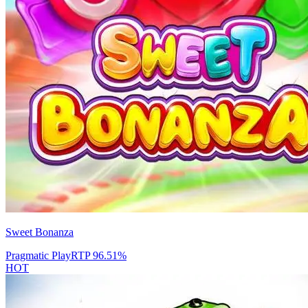
Sweet Bonanza
Pragmatic Play
RTP
96.51
%
HOT