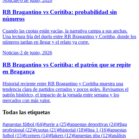
Noticias
·
6 de junio, 2026
RB Bragantino vs Coritiba: probabilidad sin
números
Cuando las cuotas están vacías, la narrativa campa a sus anchas.
Una lectura fría del duelo entre RB Bragantino y Coritiba, donde los
números tardan en llegar y el relato ya corre.
Noticias
·
2 de junio, 2026
RB Bragantino vs Coritiba: el patrón que se repite
en Bragança
Historial reciente entre RB Bragantino y Coritiba muestra una
tendencia clara de partidos cerrados y pocos goles. Revisamos el
patrón histórico, el impacto de la jornada entre semana y los
mercados con más valor.
Todas las etiquetas
#
apuestas fútbol
(
64
)
#
serie a
(
25
)
#
apuestas deportivas
(
24
)
#
liga
profesional
(
22
)
#
cuotas
(
21
)
#
historial
(
18
)
#
liga 1
(
16
)
#
apuestas
futbol
(
15
)
#
corners
(
14
)
#
lakers
(
12
)
#
apuestas nba
(
12
)
#
análisis