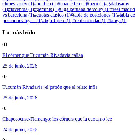
clubes voley
(
1
)
#
benfica
(
1
)
#
coar 2026
(
1
)
#
perú
(
1
)
#
galatasaray
(
1
)
#
juventus
(
1
)
#
geminis
(
1
)
#
liga peruana de voley
(
1
)
#
real madrid
vs barcelona
(
1
)
#
cuotas clasico
(
1
)
#
tabla de posiciones
(
1
)
#
tabla de
posiciones liga 1
(
1
)
#
liga 1 peru
(
1
)
#
real sociedad
(
1
)
#
laliga
(
1
)
Lo más leído
01
El córner que Tucumán-Rivadavia callan
25 de junio, 2026
02
Tucumán-Rivadavia: el patrón que el relato infla
25 de junio, 2026
03
Chapecoense-Flamengo: los córners que la cuota no lee
24 de junio, 2026