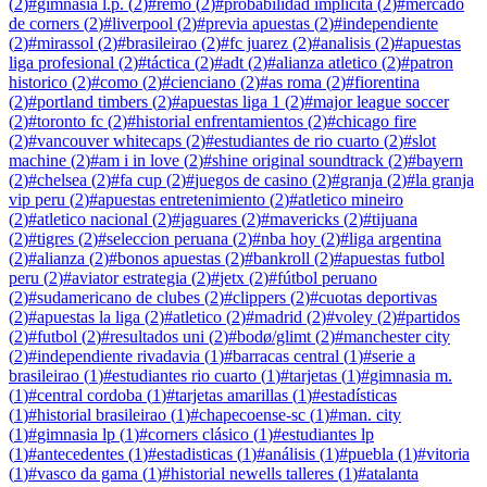
(
2
)
#
gimnasia l.p.
(
2
)
#
remo
(
2
)
#
probabilidad implícita
(
2
)
#
mercado
de corners
(
2
)
#
liverpool
(
2
)
#
previa apuestas
(
2
)
#
independiente
(
2
)
#
mirassol
(
2
)
#
brasileirao
(
2
)
#
fc juarez
(
2
)
#
analisis
(
2
)
#
apuestas
liga profesional
(
2
)
#
táctica
(
2
)
#
adt
(
2
)
#
alianza atletico
(
2
)
#
patron
historico
(
2
)
#
como
(
2
)
#
cienciano
(
2
)
#
as roma
(
2
)
#
fiorentina
(
2
)
#
portland timbers
(
2
)
#
apuestas liga 1
(
2
)
#
major league soccer
(
2
)
#
toronto fc
(
2
)
#
historial enfrentamientos
(
2
)
#
chicago fire
(
2
)
#
vancouver whitecaps
(
2
)
#
estudiantes de rio cuarto
(
2
)
#
slot
machine
(
2
)
#
am i in love
(
2
)
#
shine original soundtrack
(
2
)
#
bayern
(
2
)
#
chelsea
(
2
)
#
fa cup
(
2
)
#
juegos de casino
(
2
)
#
granja
(
2
)
#
la granja
vip peru
(
2
)
#
apuestas entretenimiento
(
2
)
#
atletico mineiro
(
2
)
#
atletico nacional
(
2
)
#
jaguares
(
2
)
#
mavericks
(
2
)
#
tijuana
(
2
)
#
tigres
(
2
)
#
seleccion peruana
(
2
)
#
nba hoy
(
2
)
#
liga argentina
(
2
)
#
alianza
(
2
)
#
bonos apuestas
(
2
)
#
bankroll
(
2
)
#
apuestas futbol
peru
(
2
)
#
aviator estrategia
(
2
)
#
jetx
(
2
)
#
fútbol peruano
(
2
)
#
sudamericano de clubes
(
2
)
#
clippers
(
2
)
#
cuotas deportivas
(
2
)
#
apuestas la liga
(
2
)
#
atletico
(
2
)
#
madrid
(
2
)
#
voley
(
2
)
#
partidos
(
2
)
#
futbol
(
2
)
#
resultados uni
(
2
)
#
bodø/glimt
(
2
)
#
manchester city
(
2
)
#
independiente rivadavia
(
1
)
#
barracas central
(
1
)
#
serie a
brasileirao
(
1
)
#
estudiantes rio cuarto
(
1
)
#
tarjetas
(
1
)
#
gimnasia m.
(
1
)
#
central cordoba
(
1
)
#
tarjetas amarillas
(
1
)
#
estadísticas
(
1
)
#
historial brasileirao
(
1
)
#
chapecoense-sc
(
1
)
#
man. city
(
1
)
#
gimnasia lp
(
1
)
#
corners clásico
(
1
)
#
estudiantes lp
(
1
)
#
antecedentes
(
1
)
#
estadisticas
(
1
)
#
análisis
(
1
)
#
puebla
(
1
)
#
vitoria
(
1
)
#
vasco da gama
(
1
)
#
historial newells talleres
(
1
)
#
atalanta