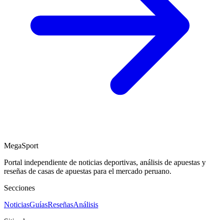
MegaSport
Portal independiente de noticias deportivas, análisis de apuestas y
reseñas de casas de apuestas para el mercado peruano.
Secciones
Noticias
Guías
Reseñas
Análisis