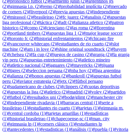
(
2
)
#
pronóstico fútbol
(
2
)
#
sarmiento junin
(
2
)
#
argentinos jrs
(
2
)
#
gimnasia l.p.
(
2
)
#
remo
(
2
)
#
probabilidad implícita
(
2
)
#
mercado
de corners
(
2
)
#
liverpool
(
2
)
#
previa apuestas
(
2
)
#
independiente
(
2
)
#
mirassol
(
2
)
#
brasileirao
(
2
)
#
fc juarez
(
2
)
#
analisis
(
2
)
#
apuestas
liga profesional
(
2
)
#
táctica
(
2
)
#
adt
(
2
)
#
alianza atletico
(
2
)
#
patron
historico
(
2
)
#
como
(
2
)
#
cienciano
(
2
)
#
as roma
(
2
)
#
fiorentina
(
2
)
#
portland timbers
(
2
)
#
apuestas liga 1
(
2
)
#
major league soccer
(
2
)
#
toronto fc
(
2
)
#
historial enfrentamientos
(
2
)
#
chicago fire
(
2
)
#
vancouver whitecaps
(
2
)
#
estudiantes de rio cuarto
(
2
)
#
slot
machine
(
2
)
#
am i in love
(
2
)
#
shine original soundtrack
(
2
)
#
bayern
(
2
)
#
chelsea
(
2
)
#
fa cup
(
2
)
#
juegos de casino
(
2
)
#
granja
(
2
)
#
la granja
vip peru
(
2
)
#
apuestas entretenimiento
(
2
)
#
atletico mineiro
(
2
)
#
atletico nacional
(
2
)
#
jaguares
(
2
)
#
mavericks
(
2
)
#
tijuana
(
2
)
#
tigres
(
2
)
#
seleccion peruana
(
2
)
#
nba hoy
(
2
)
#
liga argentina
(
2
)
#
alianza
(
2
)
#
bonos apuestas
(
2
)
#
bankroll
(
2
)
#
apuestas futbol
peru
(
2
)
#
aviator estrategia
(
2
)
#
jetx
(
2
)
#
fútbol peruano
(
2
)
#
sudamericano de clubes
(
2
)
#
clippers
(
2
)
#
cuotas deportivas
(
2
)
#
apuestas la liga
(
2
)
#
atletico
(
2
)
#
madrid
(
2
)
#
voley
(
2
)
#
partidos
(
2
)
#
futbol
(
2
)
#
resultados uni
(
2
)
#
bodø/glimt
(
2
)
#
manchester city
(
2
)
#
independiente rivadavia
(
1
)
#
barracas central
(
1
)
#
serie a
brasileirao
(
1
)
#
estudiantes rio cuarto
(
1
)
#
tarjetas
(
1
)
#
gimnasia m.
(
1
)
#
central cordoba
(
1
)
#
tarjetas amarillas
(
1
)
#
estadísticas
(
1
)
#
historial brasileirao
(
1
)
#
chapecoense-sc
(
1
)
#
man. city
(
1
)
#
gimnasia lp
(
1
)
#
corners clásico
(
1
)
#
estudiantes lp
(
1
)
#
antecedentes
(
1
)
#
estadisticas
(
1
)
#
análisis
(
1
)
#
puebla
(
1
)
#
vitoria