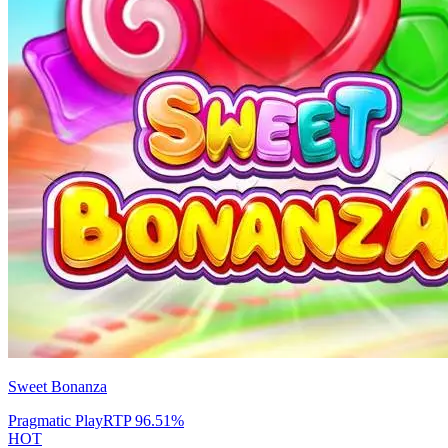
Sweet Bonanza
Pragmatic Play
RTP
96.51
%
HOT