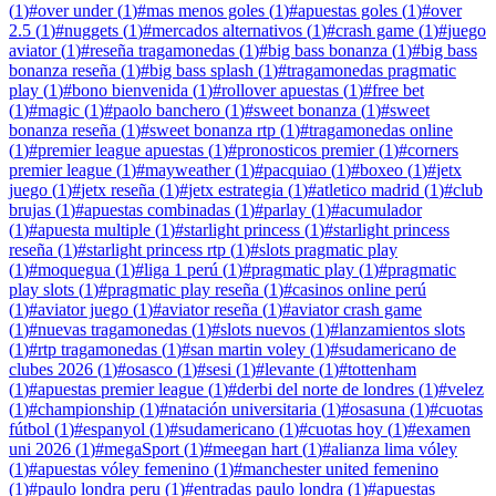
(
1
)
#
over under
(
1
)
#
mas menos goles
(
1
)
#
apuestas goles
(
1
)
#
over
2.5
(
1
)
#
nuggets
(
1
)
#
mercados alternativos
(
1
)
#
crash game
(
1
)
#
juego
aviator
(
1
)
#
reseña tragamonedas
(
1
)
#
big bass bonanza
(
1
)
#
big bass
bonanza reseña
(
1
)
#
big bass splash
(
1
)
#
tragamonedas pragmatic
play
(
1
)
#
bono bienvenida
(
1
)
#
rollover apuestas
(
1
)
#
free bet
(
1
)
#
magic
(
1
)
#
paolo banchero
(
1
)
#
sweet bonanza
(
1
)
#
sweet
bonanza reseña
(
1
)
#
sweet bonanza rtp
(
1
)
#
tragamonedas online
(
1
)
#
premier league apuestas
(
1
)
#
pronosticos premier
(
1
)
#
corners
premier league
(
1
)
#
mayweather
(
1
)
#
pacquiao
(
1
)
#
boxeo
(
1
)
#
jetx
juego
(
1
)
#
jetx reseña
(
1
)
#
jetx estrategia
(
1
)
#
atletico madrid
(
1
)
#
club
brujas
(
1
)
#
apuestas combinadas
(
1
)
#
parlay
(
1
)
#
acumulador
(
1
)
#
apuesta multiple
(
1
)
#
starlight princess
(
1
)
#
starlight princess
reseña
(
1
)
#
starlight princess rtp
(
1
)
#
slots pragmatic play
(
1
)
#
moquegua
(
1
)
#
liga 1 perú
(
1
)
#
pragmatic play
(
1
)
#
pragmatic
play slots
(
1
)
#
pragmatic play reseña
(
1
)
#
casinos online perú
(
1
)
#
aviator juego
(
1
)
#
aviator reseña
(
1
)
#
aviator crash game
(
1
)
#
nuevas tragamonedas
(
1
)
#
slots nuevos
(
1
)
#
lanzamientos slots
(
1
)
#
rtp tragamonedas
(
1
)
#
san martin voley
(
1
)
#
sudamericano de
clubes 2026
(
1
)
#
osasco
(
1
)
#
sesi
(
1
)
#
levante
(
1
)
#
tottenham
(
1
)
#
apuestas premier league
(
1
)
#
derbi del norte de londres
(
1
)
#
velez
(
1
)
#
championship
(
1
)
#
natación universitaria
(
1
)
#
osasuna
(
1
)
#
cuotas
fútbol
(
1
)
#
espanyol
(
1
)
#
sudamericano
(
1
)
#
cuotas hoy
(
1
)
#
examen
uni 2026
(
1
)
#
megaSport
(
1
)
#
meegan hart
(
1
)
#
alianza lima vóley
(
1
)
#
apuestas vóley femenino
(
1
)
#
manchester united femenino
(
1
)
#
paulo londra peru
(
1
)
#
entradas paulo londra
(
1
)
#
apuestas