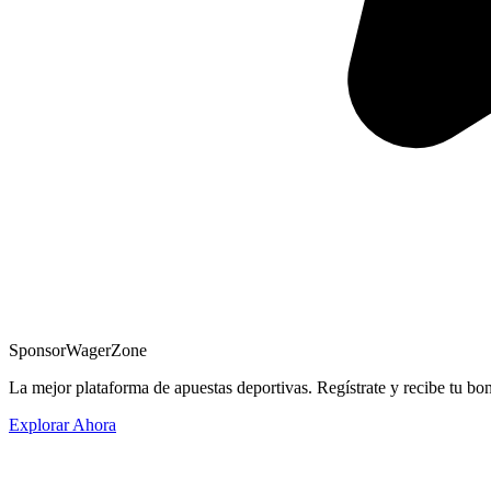
Sponsor
WagerZone
La mejor plataforma de apuestas deportivas. Regístrate y recibe tu bo
Explorar Ahora