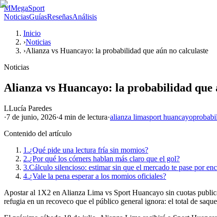
M
MegaSport
Noticias
Guías
Reseñas
Análisis
Inicio
›
Noticias
›
Alianza vs Huancayo: la probabilidad que aún no calculaste
Noticias
Alianza vs Huancayo: la probabilidad que 
L
Lucía Paredes
·
7 de junio, 2026
·
4 min
de lectura
·
alianza lima
sport huancayo
probabil
Contenido del artículo
1.
¿Qué pide una lectura fría sin momios?
2.
¿Por qué los córners hablan más claro que el gol?
3.
Cálculo silencioso: estimar sin que el mercado te pase por en
4.
¿Vale la pena esperar a los momios oficiales?
Apostar al 1X2 en Alianza Lima vs Sport Huancayo sin cuotas publicada
refugia en un recoveco que el público general ignora: el total de saqu