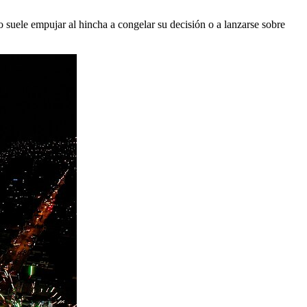
suele empujar al hincha a congelar su decisión o a lanzarse sobre