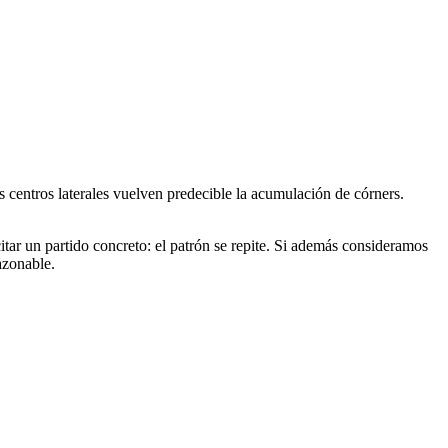
s centros laterales vuelven predecible la acumulación de córners.
tar un partido concreto: el patrón se repite. Si además consideramos
azonable.