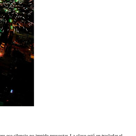
ro ese silencio no impide proyectar. La clave está en trasladar el