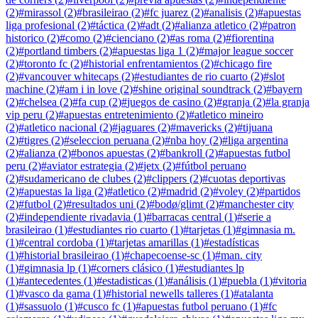
(
2
)
#
mirassol
(
2
)
#
brasileirao
(
2
)
#
fc juarez
(
2
)
#
analisis
(
2
)
#
apuestas
liga profesional
(
2
)
#
táctica
(
2
)
#
adt
(
2
)
#
alianza atletico
(
2
)
#
patron
historico
(
2
)
#
como
(
2
)
#
cienciano
(
2
)
#
as roma
(
2
)
#
fiorentina
(
2
)
#
portland timbers
(
2
)
#
apuestas liga 1
(
2
)
#
major league soccer
(
2
)
#
toronto fc
(
2
)
#
historial enfrentamientos
(
2
)
#
chicago fire
(
2
)
#
vancouver whitecaps
(
2
)
#
estudiantes de rio cuarto
(
2
)
#
slot
machine
(
2
)
#
am i in love
(
2
)
#
shine original soundtrack
(
2
)
#
bayern
(
2
)
#
chelsea
(
2
)
#
fa cup
(
2
)
#
juegos de casino
(
2
)
#
granja
(
2
)
#
la granja
vip peru
(
2
)
#
apuestas entretenimiento
(
2
)
#
atletico mineiro
(
2
)
#
atletico nacional
(
2
)
#
jaguares
(
2
)
#
mavericks
(
2
)
#
tijuana
(
2
)
#
tigres
(
2
)
#
seleccion peruana
(
2
)
#
nba hoy
(
2
)
#
liga argentina
(
2
)
#
alianza
(
2
)
#
bonos apuestas
(
2
)
#
bankroll
(
2
)
#
apuestas futbol
peru
(
2
)
#
aviator estrategia
(
2
)
#
jetx
(
2
)
#
fútbol peruano
(
2
)
#
sudamericano de clubes
(
2
)
#
clippers
(
2
)
#
cuotas deportivas
(
2
)
#
apuestas la liga
(
2
)
#
atletico
(
2
)
#
madrid
(
2
)
#
voley
(
2
)
#
partidos
(
2
)
#
futbol
(
2
)
#
resultados uni
(
2
)
#
bodø/glimt
(
2
)
#
manchester city
(
2
)
#
independiente rivadavia
(
1
)
#
barracas central
(
1
)
#
serie a
brasileirao
(
1
)
#
estudiantes rio cuarto
(
1
)
#
tarjetas
(
1
)
#
gimnasia m.
(
1
)
#
central cordoba
(
1
)
#
tarjetas amarillas
(
1
)
#
estadísticas
(
1
)
#
historial brasileirao
(
1
)
#
chapecoense-sc
(
1
)
#
man. city
(
1
)
#
gimnasia lp
(
1
)
#
corners clásico
(
1
)
#
estudiantes lp
(
1
)
#
antecedentes
(
1
)
#
estadisticas
(
1
)
#
análisis
(
1
)
#
puebla
(
1
)
#
vitoria
(
1
)
#
vasco da gama
(
1
)
#
historial newells talleres
(
1
)
#
atalanta
(
1
)
#
sassuolo
(
1
)
#
cusco fc
(
1
)
#
apuestas futbol peruano
(
1
)
#
fc