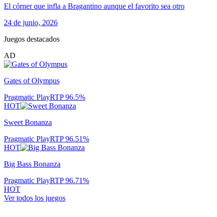
El córner que infla a Bragantino aunque el favorito sea otro
24 de junio, 2026
Juegos destacados
AD
Gates of Olympus
Pragmatic Play
RTP
96.5
%
HOT
Sweet Bonanza
Pragmatic Play
RTP
96.51
%
HOT
Big Bass Bonanza
Pragmatic Play
RTP
96.71
%
HOT
Ver todos los juegos