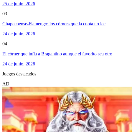
25 de junio, 2026
03
Chapecoense-Flamengo: los córners que la cuota no lee
24 de junio, 2026
04
El córner que infla a Bragantino aunque el favorito sea otro
24 de junio, 2026
Juegos destacados
AD