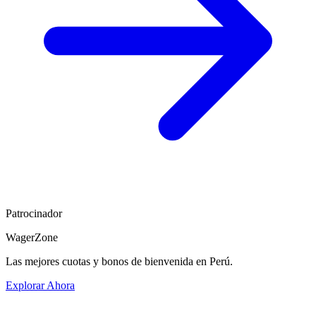
Patrocinador
WagerZone
Las mejores cuotas y bonos de bienvenida en Perú.
Explorar Ahora