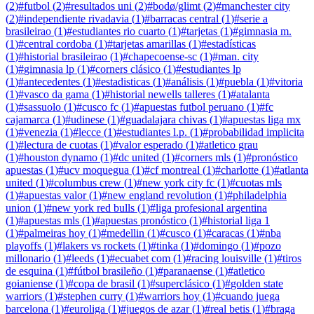
(
2
)
#
futbol
(
2
)
#
resultados uni
(
2
)
#
bodø/glimt
(
2
)
#
manchester city
(
2
)
#
independiente rivadavia
(
1
)
#
barracas central
(
1
)
#
serie a
brasileirao
(
1
)
#
estudiantes rio cuarto
(
1
)
#
tarjetas
(
1
)
#
gimnasia m.
(
1
)
#
central cordoba
(
1
)
#
tarjetas amarillas
(
1
)
#
estadísticas
(
1
)
#
historial brasileirao
(
1
)
#
chapecoense-sc
(
1
)
#
man. city
(
1
)
#
gimnasia lp
(
1
)
#
corners clásico
(
1
)
#
estudiantes lp
(
1
)
#
antecedentes
(
1
)
#
estadisticas
(
1
)
#
análisis
(
1
)
#
puebla
(
1
)
#
vitoria
(
1
)
#
vasco da gama
(
1
)
#
historial newells talleres
(
1
)
#
atalanta
(
1
)
#
sassuolo
(
1
)
#
cusco fc
(
1
)
#
apuestas futbol peruano
(
1
)
#
fc
cajamarca
(
1
)
#
udinese
(
1
)
#
guadalajara chivas
(
1
)
#
apuestas liga mx
(
1
)
#
venezia
(
1
)
#
lecce
(
1
)
#
estudiantes l.p.
(
1
)
#
probabilidad implicita
(
1
)
#
lectura de cuotas
(
1
)
#
valor esperado
(
1
)
#
atletico grau
(
1
)
#
houston dynamo
(
1
)
#
dc united
(
1
)
#
corners mls
(
1
)
#
pronóstico
apuestas
(
1
)
#
ucv moquegua
(
1
)
#
cf montreal
(
1
)
#
charlotte
(
1
)
#
atlanta
united
(
1
)
#
columbus crew
(
1
)
#
new york city fc
(
1
)
#
cuotas mls
(
1
)
#
apuestas valor
(
1
)
#
new england revolution
(
1
)
#
philadelphia
union
(
1
)
#
new york red bulls
(
1
)
#
liga profesional argentina
(
1
)
#
apuestas mls
(
1
)
#
apuestas pronóstico
(
1
)
#
historial liga 1
(
1
)
#
palmeiras hoy
(
1
)
#
medellin
(
1
)
#
cusco
(
1
)
#
caracas
(
1
)
#
nba
playoffs
(
1
)
#
lakers vs rockets
(
1
)
#
tinka
(
1
)
#
domingo
(
1
)
#
pozo
millonario
(
1
)
#
leeds
(
1
)
#
ecuabet com
(
1
)
#
racing louisville
(
1
)
#
tiros
de esquina
(
1
)
#
fútbol brasileño
(
1
)
#
paranaense
(
1
)
#
atletico
goianiense
(
1
)
#
copa de brasil
(
1
)
#
superclásico
(
1
)
#
golden state
warriors
(
1
)
#
stephen curry
(
1
)
#
warriors hoy
(
1
)
#
cuando juega
barcelona
(
1
)
#
euroliga
(
1
)
#
juegos de azar
(
1
)
#
real betis
(
1
)
#
braga