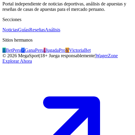
Portal independiente de noticias deportivas, análisis de apuestas y
reseñas de casas de apuestas para el mercado peruano.
Secciones
Noticias
Guías
Reseñas
Análisis
Sitios hermanos
B
BetPeru
G
GanaPeru
J
JugadaPro
V
VictoriaBet
©
2026
MegaSport
|
18+ Juega responsablemente
|
WagerZone
Explorar Ahora