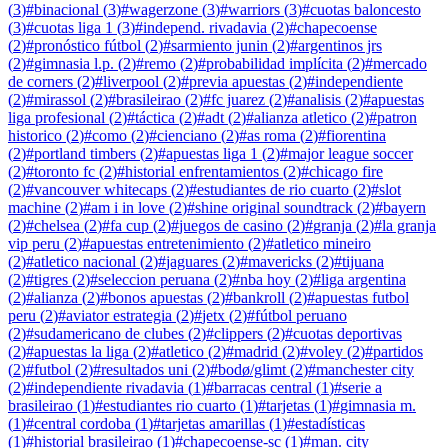
(
3
)
#
binacional
(
3
)
#
wagerzone
(
3
)
#
warriors
(
3
)
#
cuotas baloncesto
(
3
)
#
cuotas liga 1
(
3
)
#
independ. rivadavia
(
2
)
#
chapecoense
(
2
)
#
pronóstico fútbol
(
2
)
#
sarmiento junin
(
2
)
#
argentinos jrs
(
2
)
#
gimnasia l.p.
(
2
)
#
remo
(
2
)
#
probabilidad implícita
(
2
)
#
mercado
de corners
(
2
)
#
liverpool
(
2
)
#
previa apuestas
(
2
)
#
independiente
(
2
)
#
mirassol
(
2
)
#
brasileirao
(
2
)
#
fc juarez
(
2
)
#
analisis
(
2
)
#
apuestas
liga profesional
(
2
)
#
táctica
(
2
)
#
adt
(
2
)
#
alianza atletico
(
2
)
#
patron
historico
(
2
)
#
como
(
2
)
#
cienciano
(
2
)
#
as roma
(
2
)
#
fiorentina
(
2
)
#
portland timbers
(
2
)
#
apuestas liga 1
(
2
)
#
major league soccer
(
2
)
#
toronto fc
(
2
)
#
historial enfrentamientos
(
2
)
#
chicago fire
(
2
)
#
vancouver whitecaps
(
2
)
#
estudiantes de rio cuarto
(
2
)
#
slot
machine
(
2
)
#
am i in love
(
2
)
#
shine original soundtrack
(
2
)
#
bayern
(
2
)
#
chelsea
(
2
)
#
fa cup
(
2
)
#
juegos de casino
(
2
)
#
granja
(
2
)
#
la granja
vip peru
(
2
)
#
apuestas entretenimiento
(
2
)
#
atletico mineiro
(
2
)
#
atletico nacional
(
2
)
#
jaguares
(
2
)
#
mavericks
(
2
)
#
tijuana
(
2
)
#
tigres
(
2
)
#
seleccion peruana
(
2
)
#
nba hoy
(
2
)
#
liga argentina
(
2
)
#
alianza
(
2
)
#
bonos apuestas
(
2
)
#
bankroll
(
2
)
#
apuestas futbol
peru
(
2
)
#
aviator estrategia
(
2
)
#
jetx
(
2
)
#
fútbol peruano
(
2
)
#
sudamericano de clubes
(
2
)
#
clippers
(
2
)
#
cuotas deportivas
(
2
)
#
apuestas la liga
(
2
)
#
atletico
(
2
)
#
madrid
(
2
)
#
voley
(
2
)
#
partidos
(
2
)
#
futbol
(
2
)
#
resultados uni
(
2
)
#
bodø/glimt
(
2
)
#
manchester city
(
2
)
#
independiente rivadavia
(
1
)
#
barracas central
(
1
)
#
serie a
brasileirao
(
1
)
#
estudiantes rio cuarto
(
1
)
#
tarjetas
(
1
)
#
gimnasia m.
(
1
)
#
central cordoba
(
1
)
#
tarjetas amarillas
(
1
)
#
estadísticas
(
1
)
#
historial brasileirao
(
1
)
#
chapecoense-sc
(
1
)
#
man. city