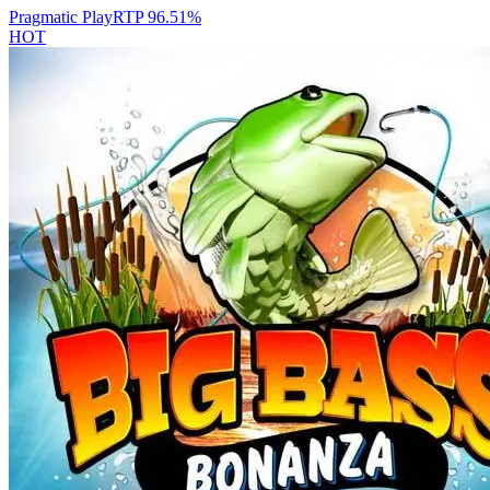
Pragmatic Play
RTP
96.51
%
HOT