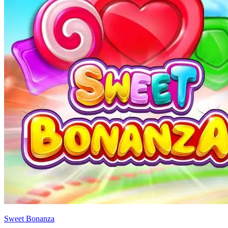
Sweet Bonanza