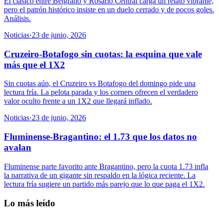
El clásico entre Belgrano y Rosario Central carga un relato vibrante,
pero el patrón histórico insiste en un duelo cerrado y de pocos goles.
Análisis.
Noticias
·
23 de junio, 2026
Cruzeiro-Botafogo sin cuotas: la esquina que vale
más que el 1X2
Sin cuotas aún, el Cruzeiro vs Botafogo del domingo pide una
lectura fría. La pelota parada y los corners ofrecen el verdadero
valor oculto frente a un 1X2 que llegará inflado.
Noticias
·
23 de junio, 2026
Fluminense-Bragantino: el 1.73 que los datos no
avalan
Fluminense parte favorito ante Bragantino, pero la cuota 1.73 infla
la narrativa de un gigante sin respaldo en la lógica reciente. La
lectura fría sugiere un partido más parejo que lo que paga el 1X2.
Lo más leído