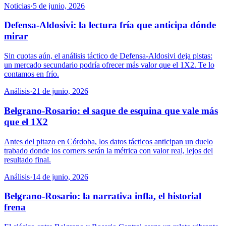
Noticias
·
5 de junio, 2026
Defensa-Aldosivi: la lectura fría que anticipa dónde
mirar
Sin cuotas aún, el análisis táctico de Defensa-Aldosivi deja pistas:
un mercado secundario podría ofrecer más valor que el 1X2. Te lo
contamos en frío.
Análisis
·
21 de junio, 2026
Belgrano-Rosario: el saque de esquina que vale más
que el 1X2
Antes del pitazo en Córdoba, los datos tácticos anticipan un duelo
trabado donde los corners serán la métrica con valor real, lejos del
resultado final.
Análisis
·
14 de junio, 2026
Belgrano-Rosario: la narrativa infla, el historial
frena