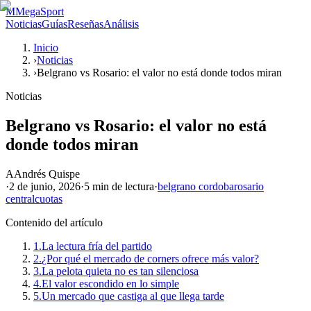
M
MegaSport
Noticias
Guías
Reseñas
Análisis
Inicio
›
Noticias
›
Belgrano vs Rosario: el valor no está donde todos miran
Noticias
Belgrano vs Rosario: el valor no está
donde todos miran
A
Andrés Quispe
·
2 de junio, 2026
·
5 min
de lectura
·
belgrano cordoba
rosario
central
cuotas
Contenido del artículo
1.
La lectura fría del partido
2.
¿Por qué el mercado de corners ofrece más valor?
3.
La pelota quieta no es tan silenciosa
4.
El valor escondido en lo simple
5.
Un mercado que castiga al que llega tarde