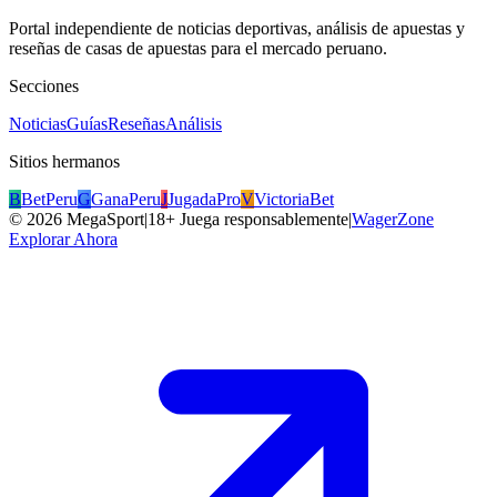
Portal independiente de noticias deportivas, análisis de apuestas y
reseñas de casas de apuestas para el mercado peruano.
Secciones
Noticias
Guías
Reseñas
Análisis
Sitios hermanos
B
BetPeru
G
GanaPeru
J
JugadaPro
V
VictoriaBet
©
2026
MegaSport
|
18+ Juega responsablemente
|
WagerZone
Explorar Ahora