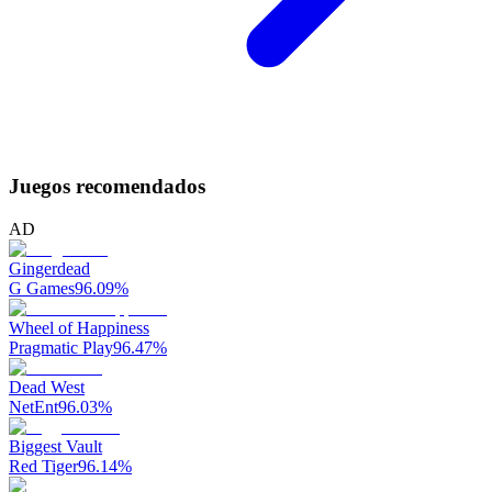
Juegos recomendados
AD
Gingerdead
G Games
96.09
%
Wheel of Happiness
Pragmatic Play
96.47
%
Dead West
NetEnt
96.03
%
Biggest Vault
Red Tiger
96.14
%