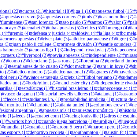
sional
(
22
)
#
cuotas
(
21
)
#
historial
(
18
)
#
liga 1
(
16
)
#
apuestas futbol
(
15
)
#
)
#
apuestas en vivo
(
8
)
#
apuestas corners
(
7
)
#
mls
(
7
)
#
casino online
(
7
)
#
#
fluminense
(
5
)
#
san lorenzo
(
5
)
#
sao paulo
(
5
)
#
santos
(
5
)
#
valor
(
5
)
#
pal
huancayo
(
5
)
#
ecuabet
(
5
)
#
nba apuestas
(
5
)
#
celtics
(
5
)
#
flamengo
(
4
)
#
la
g
(
4
)
#
gremio
(
4
)
#
defensa y justicia
(
4
)
#
aldosivi
(
4
)
#
la liga
(
4
)
#
fbc melg
#
corners apuestas
(
3
)
#
river plate
(
3
)
#
atletico paranaense
(
3
)
#
tigre
(
3
)
#
n
ba
(
3
)
#
juan pablo ii college
(
3
)
#
primera división
(
3
)
#
seattle sounders
(
3
s baloncesto
(
3
)
#
cuotas liga 1
(
3
)
#
independ. rivadavia
(
2
)
#
chapecoens
 corners
(
2
)
#
liverpool
(
2
)
#
previa apuestas
(
2
)
#
independiente
(
2
)
#
mirass
(
2
)
#
como
(
2
)
#
cienciano
(
2
)
#
as roma
(
2
)
#
fiorentina
(
2
)
#
portland timbe
s
(
2
)
#
estudiantes de rio cuarto
(
2
)
#
slot machine
(
2
)
#
am i in love
(
2
)
#
sh
to
(
2
)
#
atletico mineiro
(
2
)
#
atletico nacional
(
2
)
#
jaguares
(
2
)
#
mavericks
tbol peru
(
2
)
#
aviator estrategia
(
2
)
#
jetx
(
2
)
#
fútbol peruano
(
2
)
#
sudamer
ltados uni
(
2
)
#
bodø/glimt
(
2
)
#
manchester city
(
2
)
#
independiente rivada
arillas
(
1
)
#
estadísticas
(
1
)
#
historial brasileirao
(
1
)
#
chapecoense-sc
(
1
)
#
1
)
#
vasco da gama
(
1
)
#
historial newells talleres
(
1
)
#
atalanta
(
1
)
#
sassuolo
(
1
)
#
lecce
(
1
)
#
estudiantes l.p.
(
1
)
#
probabilidad implicita
(
1
)
#
lectura de 
#
cf montreal
(
1
)
#
charlotte
(
1
)
#
atlanta united
(
1
)
#
columbus crew
(
1
)
#
ne
fesional argentina
(
1
)
#
apuestas mls
(
1
)
#
apuestas pronóstico
(
1
)
#
historia
ario
(
1
)
#
leeds
(
1
)
#
ecuabet com
(
1
)
#
racing louisville
(
1
)
#
tiros de esquin
(
1
)
#
warriors hoy
(
1
)
#
cuando juega barcelona
(
1
)
#
euroliga
(
1
)
#
juegos d
)
#
mundial
(
1
)
#
cuantica
(
1
)
#
maroon 5 peru
(
1
)
#
maroon peru
(
1
)
#
concie
tas esports
(
1
)
#
deportivo recoleta
(
1
)
#
southampton
(
1
)
#
austin fc
(
1
)
#
in