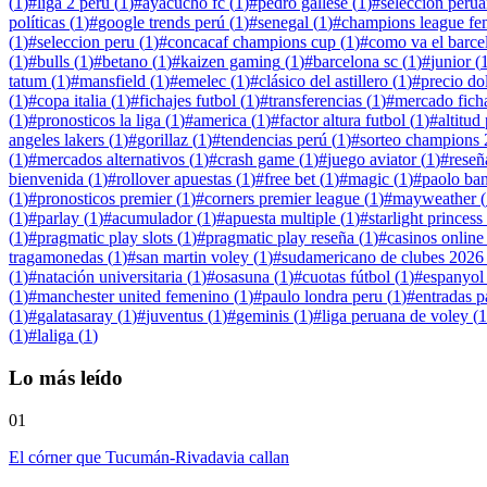
(
1
)
#
liga 2 peru
(
1
)
#
ayacucho fc
(
1
)
#
pedro gallese
(
1
)
#
selección peru
políticas
(
1
)
#
google trends perú
(
1
)
#
senegal
(
1
)
#
champions league fe
(
1
)
#
seleccion peru
(
1
)
#
concacaf champions cup
(
1
)
#
como va el barce
(
1
)
#
bulls
(
1
)
#
betano
(
1
)
#
kaizen gaming
(
1
)
#
barcelona sc
(
1
)
#
junior
(
tatum
(
1
)
#
mansfield
(
1
)
#
emelec
(
1
)
#
clásico del astillero
(
1
)
#
precio do
(
1
)
#
copa italia
(
1
)
#
fichajes futbol
(
1
)
#
transferencias
(
1
)
#
mercado fich
(
1
)
#
pronosticos la liga
(
1
)
#
america
(
1
)
#
factor altura futbol
(
1
)
#
altitud
angeles lakers
(
1
)
#
gorillaz
(
1
)
#
tendencias perú
(
1
)
#
sorteo champions
(
1
)
#
mercados alternativos
(
1
)
#
crash game
(
1
)
#
juego aviator
(
1
)
#
reseñ
bienvenida
(
1
)
#
rollover apuestas
(
1
)
#
free bet
(
1
)
#
magic
(
1
)
#
paolo ba
(
1
)
#
pronosticos premier
(
1
)
#
corners premier league
(
1
)
#
mayweather
(
(
1
)
#
parlay
(
1
)
#
acumulador
(
1
)
#
apuesta multiple
(
1
)
#
starlight princess
(
1
)
#
pragmatic play slots
(
1
)
#
pragmatic play reseña
(
1
)
#
casinos online
tragamonedas
(
1
)
#
san martin voley
(
1
)
#
sudamericano de clubes 2026
(
1
)
#
natación universitaria
(
1
)
#
osasuna
(
1
)
#
cuotas fútbol
(
1
)
#
espanyol
(
1
)
#
manchester united femenino
(
1
)
#
paulo londra peru
(
1
)
#
entradas p
(
1
)
#
galatasaray
(
1
)
#
juventus
(
1
)
#
geminis
(
1
)
#
liga peruana de voley
(
1
(
1
)
#
laliga
(
1
)
Lo más leído
01
El córner que Tucumán-Rivadavia callan