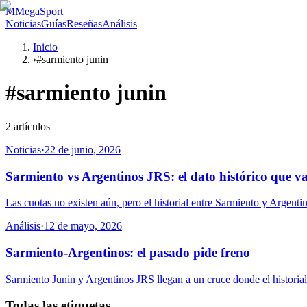
M
MegaSport
Noticias
Guías
Reseñas
Análisis
Inicio
›
#sarmiento junin
#
sarmiento junin
2
artículos
Noticias
·
22 de junio, 2026
Sarmiento vs Argentinos JRS: el dato histórico que 
Las cuotas no existen aún, pero el historial entre Sarmiento y Argentin
Análisis
·
12 de mayo, 2026
Sarmiento-Argentinos: el pasado pide freno
Sarmiento Junin y Argentinos JRS llegan a un cruce donde el historial 
Todas las etiquetas