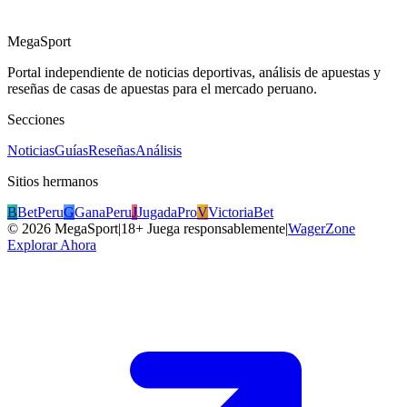
MegaSport
Portal independiente de noticias deportivas, análisis de apuestas y
reseñas de casas de apuestas para el mercado peruano.
Secciones
Noticias
Guías
Reseñas
Análisis
Sitios hermanos
B
BetPeru
G
GanaPeru
J
JugadaPro
V
VictoriaBet
©
2026
MegaSport
|
18+ Juega responsablemente
|
WagerZone
Explorar Ahora