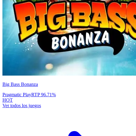
Big Bass Bonanza
Pragmatic Play
RTP
96.71
%
HOT
Ver todos los juegos