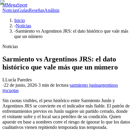
M
MegaSport
Noticias
Guías
Reseñas
Análisis
Inicio
›
Noticias
›
Sarmiento vs Argentinos JRS: el dato histórico que vale más
que un número
Noticias
Sarmiento vs Argentinos JRS: el dato
histórico que vale más que un número
L
Lucía Paredes
·
22 de junio, 2026
·
3 min
de lectura
·
sarmiento junin
argentinos
jrs
cuotas
Sin cuotas visibles, el peso histórico entre Sarmiento Junín y
Argentinos JRS se convierte en el indicador más fiable. El patrón de
enfrentamientos previos en Junín sugiere un partido cerrado, donde
el visitante sufre y el local saca petróleo de su condición. Quien
apueste en base a nombres corre el riesgo de ignorar lo que los datos
cualitativos vienen repitiendo temporada tras temporada.