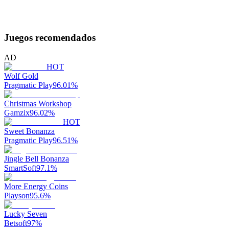
Juegos recomendados
AD
HOT
Wolf Gold
Pragmatic Play
96.01
%
Christmas Workshop
Gamzix
96.02
%
HOT
Sweet Bonanza
Pragmatic Play
96.51
%
Jingle Bell Bonanza
SmartSoft
97.1
%
More Energy Coins
Playson
95.6
%
Lucky Seven
Betsoft
97
%