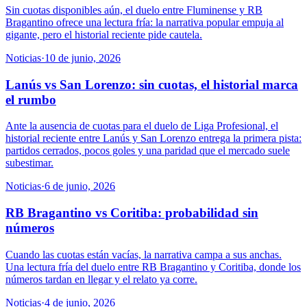
Sin cuotas disponibles aún, el duelo entre Fluminense y RB
Bragantino ofrece una lectura fría: la narrativa popular empuja al
gigante, pero el historial reciente pide cautela.
Noticias
·
10 de junio, 2026
Lanús vs San Lorenzo: sin cuotas, el historial marca
el rumbo
Ante la ausencia de cuotas para el duelo de Liga Profesional, el
historial reciente entre Lanús y San Lorenzo entrega la primera pista:
partidos cerrados, pocos goles y una paridad que el mercado suele
subestimar.
Noticias
·
6 de junio, 2026
RB Bragantino vs Coritiba: probabilidad sin
números
Cuando las cuotas están vacías, la narrativa campa a sus anchas.
Una lectura fría del duelo entre RB Bragantino y Coritiba, donde los
números tardan en llegar y el relato ya corre.
Noticias
·
4 de junio, 2026