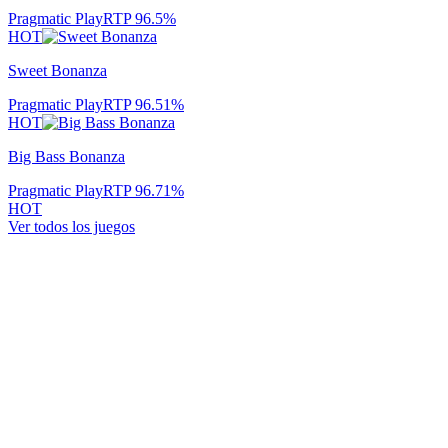
Pragmatic Play
RTP
96.5
%
HOT
Sweet Bonanza
Pragmatic Play
RTP
96.51
%
HOT
Big Bass Bonanza
Pragmatic Play
RTP
96.71
%
HOT
Ver todos los juegos