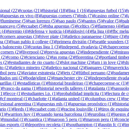
sional
(
22
)
#
cuotas
(
21
)
#
historial
(
18
)
#
liga 1
(
16
)
#
apuestas futbol
(
15
)
#
)
#
apuestas en vivo
(
8
)
#
apuestas corners
(
7
)
#
mls
(
7
)
#
casino online
(
7
)
#
#
fluminense
(
5
)
#
san lorenzo
(
5
)
#
sao paulo
(
5
)
#
santos
(
5
)
#
valor
(
5
)
#
pal
huancayo
(
5
)
#
ecuabet
(
5
)
#
nba apuestas
(
5
)
#
celtics
(
5
)
#
flamengo
(
4
)
#
la
g
(
4
)
#
gremio
(
4
)
#
defensa y justicia
(
4
)
#
aldosivi
(
4
)
#
la liga
(
4
)
#
fbc melg
#
corners apuestas
(
3
)
#
river plate
(
3
)
#
atletico paranaense
(
3
)
#
tigre
(
3
)
#
n
ba
(
3
)
#
juan pablo ii college
(
3
)
#
primera división
(
3
)
#
seattle sounders
(
3
s baloncesto
(
3
)
#
cuotas liga 1
(
3
)
#
independ. rivadavia
(
2
)
#
chapecoens
 corners
(
2
)
#
liverpool
(
2
)
#
previa apuestas
(
2
)
#
independiente
(
2
)
#
mirass
(
2
)
#
como
(
2
)
#
cienciano
(
2
)
#
as roma
(
2
)
#
fiorentina
(
2
)
#
portland timbe
s
(
2
)
#
estudiantes de rio cuarto
(
2
)
#
slot machine
(
2
)
#
am i in love
(
2
)
#
sh
to
(
2
)
#
atletico mineiro
(
2
)
#
atletico nacional
(
2
)
#
jaguares
(
2
)
#
mavericks
tbol peru
(
2
)
#
aviator estrategia
(
2
)
#
jetx
(
2
)
#
fútbol peruano
(
2
)
#
sudamer
ltados uni
(
2
)
#
bodø/glimt
(
2
)
#
manchester city
(
2
)
#
independiente rivada
arillas
(
1
)
#
estadísticas
(
1
)
#
historial brasileirao
(
1
)
#
chapecoense-sc
(
1
)
#
1
)
#
vasco da gama
(
1
)
#
historial newells talleres
(
1
)
#
atalanta
(
1
)
#
sassuolo
(
1
)
#
lecce
(
1
)
#
estudiantes l.p.
(
1
)
#
probabilidad implicita
(
1
)
#
lectura de 
#
cf montreal
(
1
)
#
charlotte
(
1
)
#
atlanta united
(
1
)
#
columbus crew
(
1
)
#
ne
fesional argentina
(
1
)
#
apuestas mls
(
1
)
#
apuestas pronóstico
(
1
)
#
historia
ario
(
1
)
#
leeds
(
1
)
#
ecuabet com
(
1
)
#
racing louisville
(
1
)
#
tiros de esquin
(
1
)
#
warriors hoy
(
1
)
#
cuando juega barcelona
(
1
)
#
euroliga
(
1
)
#
juegos d
)
#
mundial
(
1
)
#
cuantica
(
1
)
#
maroon 5 peru
(
1
)
#
maroon peru
(
1
)
#
concie
tas esports
(
1
)
#
deportivo recoleta
(
1
)
#
southampton
(
1
)
#
austin fc
(
1
)
#
in