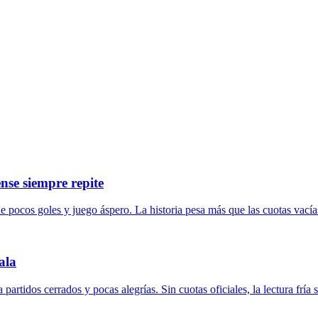
nse siempre repite
e pocos goles y juego áspero. La historia pesa más que las cuotas vacías
ala
artidos cerrados y pocas alegrías. Sin cuotas oficiales, la lectura fría 