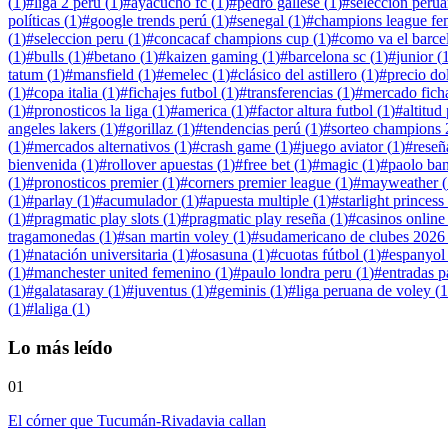
(
1
)
#
liga 2 peru
(
1
)
#
ayacucho fc
(
1
)
#
pedro gallese
(
1
)
#
selección peru
políticas
(
1
)
#
google trends perú
(
1
)
#
senegal
(
1
)
#
champions league fe
(
1
)
#
seleccion peru
(
1
)
#
concacaf champions cup
(
1
)
#
como va el barce
(
1
)
#
bulls
(
1
)
#
betano
(
1
)
#
kaizen gaming
(
1
)
#
barcelona sc
(
1
)
#
junior
(
tatum
(
1
)
#
mansfield
(
1
)
#
emelec
(
1
)
#
clásico del astillero
(
1
)
#
precio do
(
1
)
#
copa italia
(
1
)
#
fichajes futbol
(
1
)
#
transferencias
(
1
)
#
mercado fich
(
1
)
#
pronosticos la liga
(
1
)
#
america
(
1
)
#
factor altura futbol
(
1
)
#
altitud
angeles lakers
(
1
)
#
gorillaz
(
1
)
#
tendencias perú
(
1
)
#
sorteo champions
(
1
)
#
mercados alternativos
(
1
)
#
crash game
(
1
)
#
juego aviator
(
1
)
#
reseñ
bienvenida
(
1
)
#
rollover apuestas
(
1
)
#
free bet
(
1
)
#
magic
(
1
)
#
paolo ba
(
1
)
#
pronosticos premier
(
1
)
#
corners premier league
(
1
)
#
mayweather
(
(
1
)
#
parlay
(
1
)
#
acumulador
(
1
)
#
apuesta multiple
(
1
)
#
starlight princess
(
1
)
#
pragmatic play slots
(
1
)
#
pragmatic play reseña
(
1
)
#
casinos online
tragamonedas
(
1
)
#
san martin voley
(
1
)
#
sudamericano de clubes 2026
(
1
)
#
natación universitaria
(
1
)
#
osasuna
(
1
)
#
cuotas fútbol
(
1
)
#
espanyol
(
1
)
#
manchester united femenino
(
1
)
#
paulo londra peru
(
1
)
#
entradas p
(
1
)
#
galatasaray
(
1
)
#
juventus
(
1
)
#
geminis
(
1
)
#
liga peruana de voley
(
1
(
1
)
#
laliga
(
1
)
Lo más leído
01
El córner que Tucumán-Rivadavia callan