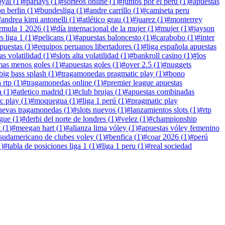
oyal
(
1
)
#
parlays
(
1
)
#
sorteos online
(
1
)
#
juntos por el perú
(
1
)
#
apuestas
n berlin
(
1
)
#
bundesliga
(
1
)
#
andre carrillo
(
1
)
#
camiseta peru
#
andrea kimi antonelli
(
1
)
#
atlético grau
(
1
)
#
juarez
(
1
)
#
monterrey
rmula 1 2026
(
1
)
#
día internacional de la mujer
(
1
)
#
mujer
(
1
)
#
jayson
s liga 1
(
1
)
#
pelicans
(
1
)
#
apuestas baloncesto
(
1
)
#
carabobo
(
1
)
#
inter
apuestas
(
1
)
#
equipos peruanos libertadores
(
1
)
#
liga española apuestas
s volatilidad
(
1
)
#
slots alta volatilidad
(
1
)
#
bankroll casino
(
1
)
#
los
mas menos goles
(
1
)
#
apuestas goles
(
1
)
#
over 2.5
(
1
)
#
nuggets
big bass splash
(
1
)
#
tragamonedas pragmatic play
(
1
)
#
bono
 rtp
(
1
)
#
tragamonedas online
(
1
)
#
premier league apuestas
a
(
1
)
#
atletico madrid
(
1
)
#
club brujas
(
1
)
#
apuestas combinadas
ic play
(
1
)
#
moquegua
(
1
)
#
liga 1 perú
(
1
)
#
pragmatic play
uevas tragamonedas
(
1
)
#
slots nuevos
(
1
)
#
lanzamientos slots
(
1
)
#
rtp
ague
(
1
)
#
derbi del norte de londres
(
1
)
#
velez
(
1
)
#
championship
t
(
1
)
#
meegan hart
(
1
)
#
alianza lima vóley
(
1
)
#
apuestas vóley femenino
sudamericano de clubes voley
(
1
)
#
benfica
(
1
)
#
coar 2026
(
1
)
#
perú
1
)
#
tabla de posiciones liga 1
(
1
)
#
liga 1 peru
(
1
)
#
real sociedad