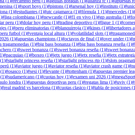
ana
(
1
)
#
recambio peru
(
1
)
#
aguilas doradas
(
1
)
#
alianza fc
(
1
)
#
apuestas r
menina
(
1
)
#
sport boys
(
1
)
#
pistons
(
1
)
#
arsenal hoy
(
1
)
#
instituto
(
1
)
#
unio
lona
(
1
)
#
estudiantes
(
1
)
#
utc cajamarca
(
1
)
#
fórmula 1
(
1
)
#
mercedes
(
1
)
1
)
#
liga colombiana
(
1
)
#
newcastle
(
1
)
#
f1 en vivo
(
1
)
#
gp australia
(
1
)
#
fo
lar peru
(
1
)
#
dolar hoy peru
(
1
)
#
trading deportivo
(
1
)
#
ligue 1
(
1
)
#
corner
ajes
(
1
)
#
peru eliminatorias
(
1
)
#
blanquirroja
(
1
)
#
kings
(
1
)
#
libertadores 
 peru futbol
(
1
)
#
ventaja local altura
(
1
)
#
volatilidad slots
(
1
)
#
tragamoneda
 2026
(
1
)
#
apuestas champions
(
1
)
#
octavos de final
(
1
)
#
over under
(
1
)
#
a tragamonedas
(
1
)
#
big bass bonanza
(
1
)
#
big bass bonanza reseña
(
1
)
#
nchero
(
1
)
#
sweet bonanza
(
1
)
#
sweet bonanza reseña
(
1
)
#
sweet bonanza
1
)
#
pacquiao
(
1
)
#
boxeo
(
1
)
#
jetx juego
(
1
)
#
jetx reseña
(
1
)
#
jetx estrategi
(
1
)
#
starlight princess reseña
(
1
)
#
starlight princess rtp
(
1
)
#
slots pragmat
 perú
(
1
)
#
aviator juego
(
1
)
#
aviator reseña
(
1
)
#
aviator crash game
(
1
)
#
n
(
1
)
#
osasco
(
1
)
#
sesi
(
1
)
#
levante
(
1
)
#
tottenham
(
1
)
#
apuestas premier le
(
1
)
#
sudamericano
(
1
)
#
cuotas hoy
(
1
)
#
examen uni 2026
(
1
)
#
megaSpor
aulo londra
(
1
)
#
apuestas deportivas peru
(
1
)
#
regatas lima
(
1
)
#
uviv
(
1
)
#
)
#
real madrid vs barcelona
(
1
)
#
cuotas clasico
(
1
)
#
tabla de posiciones
(