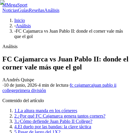
M
MegaSport
Noticias
Guías
Reseñas
Análisis
Inicio
›
Análisis
›
FC Cajamarca vs Juan Pablo II: donde el corner vale más
que el gol
Análisis
FC Cajamarca vs Juan Pablo II: donde el
corner vale más que el gol
A
Andrés Quispe
·
10 de junio, 2026
·
4 min
de lectura
·
fc cajamarca
juan pablo ii
college
primera división
Contenido del artículo
1.
La altura manda en los córneres
2.
¿Por qué FC Cajamarca genera tantos corners?
3.
¿Cómo defiende Juan Pablo II College?
4.
El duelo por las bandas: la clave táctica
5.
Pasar de largo del 1X2