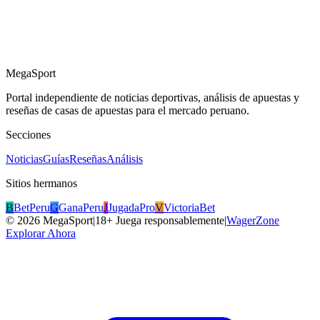
MegaSport
Portal independiente de noticias deportivas, análisis de apuestas y
reseñas de casas de apuestas para el mercado peruano.
Secciones
Noticias
Guías
Reseñas
Análisis
Sitios hermanos
B
BetPeru
G
GanaPeru
J
JugadaPro
V
VictoriaBet
©
2026
MegaSport
|
18+ Juega responsablemente
|
WagerZone
Explorar Ahora