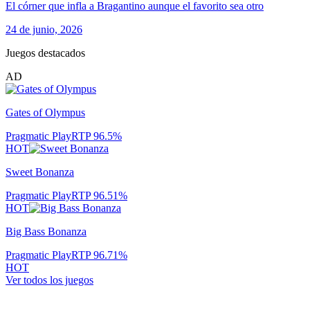
El córner que infla a Bragantino aunque el favorito sea otro
24 de junio, 2026
Juegos destacados
AD
Gates of Olympus
Pragmatic Play
RTP
96.5
%
HOT
Sweet Bonanza
Pragmatic Play
RTP
96.51
%
HOT
Big Bass Bonanza
Pragmatic Play
RTP
96.71
%
HOT
Ver todos los juegos