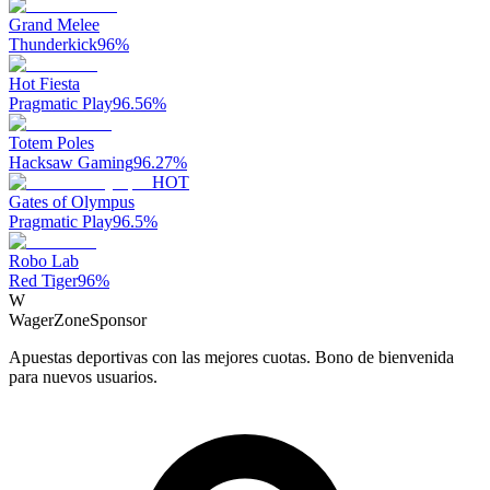
Grand Melee
Thunderkick
96
%
Hot Fiesta
Pragmatic Play
96.56
%
Totem Poles
Hacksaw Gaming
96.27
%
HOT
Gates of Olympus
Pragmatic Play
96.5
%
Robo Lab
Red Tiger
96
%
W
WagerZone
Sponsor
Apuestas deportivas con las mejores cuotas. Bono de bienvenida
para nuevos usuarios.