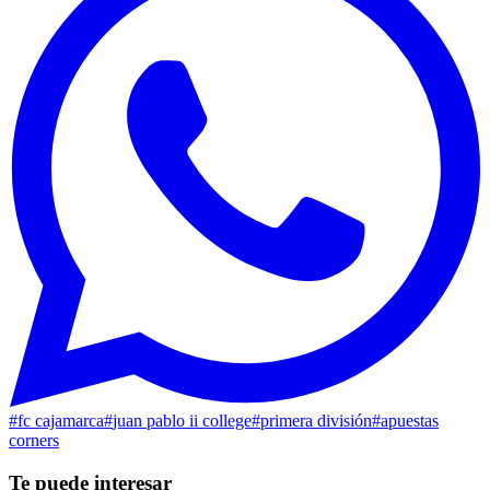
#
fc cajamarca
#
juan pablo ii college
#
primera división
#
apuestas
corners
Te puede interesar