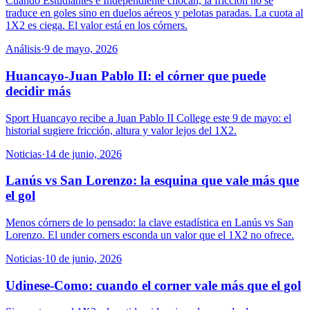
Cuando Estudiantes e Independiente chocan, la fricción no se
traduce en goles sino en duelos aéreos y pelotas paradas. La cuota al
1X2 es ciega. El valor está en los córners.
Análisis
·
9 de mayo, 2026
Huancayo-Juan Pablo II: el córner que puede
decidir más
Sport Huancayo recibe a Juan Pablo II College este 9 de mayo: el
historial sugiere fricción, altura y valor lejos del 1X2.
Noticias
·
14 de junio, 2026
Lanús vs San Lorenzo: la esquina que vale más que
el gol
Menos córners de lo pensado: la clave estadística en Lanús vs San
Lorenzo. El under corners esconda un valor que el 1X2 no ofrece.
Noticias
·
10 de junio, 2026
Udinese-Como: cuando el corner vale más que el gol