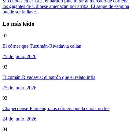
Sin cuotas en el 1X2, el partido pide mirar al mercado de corners:
los gigantes de Udinese amenazan por arriba. El saque de esquina
puede ser la llave.
Lo más leído
01
El córner que Tucumán-Rivadavia callan
25 de junio, 2026
02
Tucumán-Rivadavia: el patrón que el relato infla
25 de junio, 2026
03
Chapecoense-Flamengo: los córners que la cuota no lee
24 de junio, 2026
04