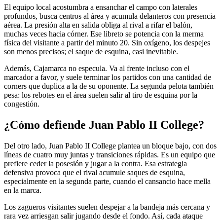
El equipo local acostumbra a ensanchar el campo con laterales
profundos, busca centros al área y acumula delanteros con presencia
aérea. La presión alta en salida obliga al rival a rifar el balón,
muchas veces hacia córner. Ese libreto se potencia con la merma
física del visitante a partir del minuto 20. Sin oxígeno, los despejes
son menos precisos; el saque de esquina, casi inevitable.
Además, Cajamarca no especula. Va al frente incluso con el
marcador a favor, y suele terminar los partidos con una cantidad de
corners que duplica a la de su oponente. La segunda pelota también
pesa: los rebotes en el área suelen salir al tiro de esquina por la
congestión.
¿Cómo defiende Juan Pablo II College?
Del otro lado, Juan Pablo II College plantea un bloque bajo, con dos
líneas de cuatro muy juntas y transiciones rápidas. Es un equipo que
prefiere ceder la posesión y jugar a la contra. Esa estrategia
defensiva provoca que el rival acumule saques de esquina,
especialmente en la segunda parte, cuando el cansancio hace mella
en la marca.
Los zagueros visitantes suelen despejar a la bandeja más cercana y
rara vez arriesgan salir jugando desde el fondo. Así, cada ataque