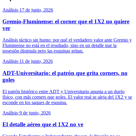
Análisis
·
17 de junio, 2026
Gremio-Fluminense: el corner que el 1X2 no quiere
ver
Análisis táctico sin humo: por qué el verdadero valor ante Gremio y
Fluminense no está en el resultado, sino en un detalle que la
posesión disimula pero las esquinas gritan.
Análisis
·
11 de junio, 2026
ADT-Universitario: el patrón que grita corners, no
goles
El patrón histórico entre ADT y Universitario apunta a un duelo
físico, con más corners que goles. El valor real se aleja del 1X2 y se
esconde en los saques de esquina.
Análisis
·
9 de junio, 2026
El detalle aéreo que el 1X2 no ve