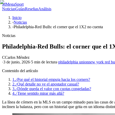
M
MegaSport
Noticias
Guías
Reseñas
Análisis
Inicio
›
Noticias
›
Philadelphia-Red Bulls: el corner que el 1X2 no cuenta
Noticias
Philadelphia-Red Bulls: el corner que el 1
C
Carlos Méndez
·
3 de junio, 2026
·
5 min
de lectura
·
philadelphia union
new york red bu
Contenido del artículo
1.
¿Por qué el historial empuja hacia los corners?
2.
¿Qué detalle no ve el apostador casual?
3.
¿Dónde queda el valor con cuotas congeladas?
4.
¿Tiene sentido mirar más allá?
La línea de córners en la MLS es un campo minado para las casas de ap
inclinen la balanza, pero con un historial que grita en un idioma distin