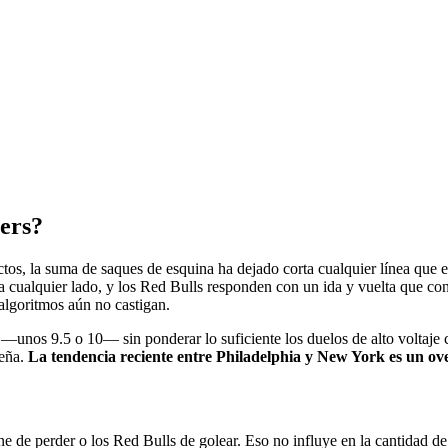
ners?
ctos, la suma de saques de esquina ha dejado corta cualquier línea que 
cia cualquier lado, y los Red Bulls responden con un ida y vuelta que con
algoritmos aún no castigan.
 —unos 9.5 o 10— sin ponderar lo suficiente los duelos de alto voltaje
ueña.
La tendencia reciente entre Philadelphia y New York es un ove
ne de perder o los Red Bulls de golear. Eso no influye en la cantidad de 