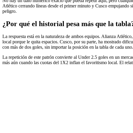
No hay un dato numérico exacto que pueda repetir aquí, pero cualquier
Atlético cerrando líneas desde el primer minuto y Cusco empujando si
peligro.
¿Por qué el historial pesa más que la tabla
La respuesta está en la naturaleza de ambos equipos. Alianza Atlético,
local porque le quita espacios. Cusco, por su parte, ha mostrado dif
con más de dos goles, sin importar la posición en la tabla de cada uno
La repetición de este patrón convierte al Under 2.5 goles en un merc
más aún cuando las cuotas del 1X2 inflan el favoritismo local. El rela