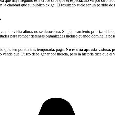
a que haya seguido este cruce sabe que el espectáculo va por otro lado
n la claridad que su público exige. El resultado suele ser un partido d
?
 cuando visita altura, no se desordena. Su planteamiento prioriza el bl
icultades para romper defensas organizadas incluso cuando domina la pos
.
ado que, temporada tras temporada, paga.
No es una apuesta vistosa, p
to vende que Cusco debe ganar por inercia, pero la historia dice que el 