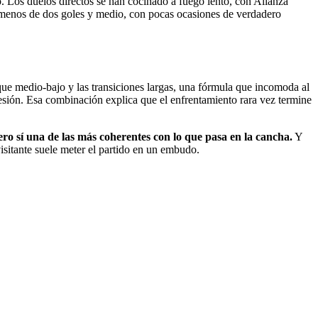
. Los duelos directos se han cocinado a fuego lento, con Alianza
e menos de dos goles y medio, con pocas ocasiones de verdadero
oque medio-bajo y las transiciones largas, una fórmula que incomoda al
esión. Esa combinación explica que el enfrentamiento rara vez termine
ero sí una de las más coherentes con lo que pasa en la cancha.
Y
visitante suele meter el partido en un embudo.