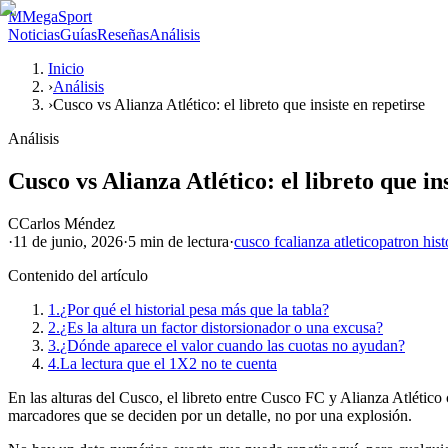
M
MegaSport
Noticias
Guías
Reseñas
Análisis
Inicio
›
Análisis
›
Cusco vs Alianza Atlético: el libreto que insiste en repetirse
Análisis
Cusco vs Alianza Atlético: el libreto que in
C
Carlos Méndez
·
11 de junio, 2026
·
5 min
de lectura
·
cusco fc
alianza atletico
patron hist
Contenido del artículo
1.
¿Por qué el historial pesa más que la tabla?
2.
¿Es la altura un factor distorsionador o una excusa?
3.
¿Dónde aparece el valor cuando las cuotas no ayudan?
4.
La lectura que el 1X2 no te cuenta
En las alturas del Cusco, el libreto entre Cusco FC y Alianza Atlético 
marcadores que se deciden por un detalle, no por una explosión.