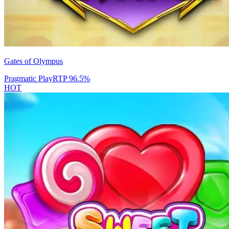
Gates of Olympus
Pragmatic Play
RTP
96.5
%
HOT