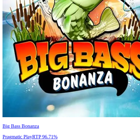
Big Bass Bonanza
Pragmatic Play
RTP
96.71
%