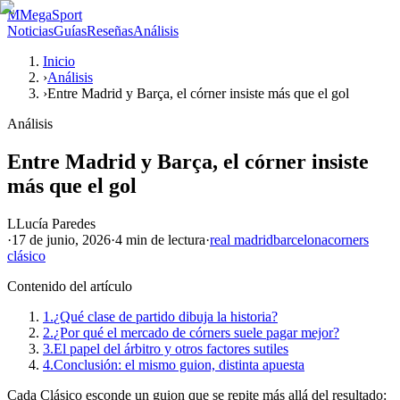
M
MegaSport
Noticias
Guías
Reseñas
Análisis
Inicio
›
Análisis
›
Entre Madrid y Barça, el córner insiste más que el gol
Análisis
Entre Madrid y Barça, el córner insiste
más que el gol
L
Lucía Paredes
·
17 de junio, 2026
·
4 min
de lectura
·
real madrid
barcelona
corners
clásico
Contenido del artículo
1.
¿Qué clase de partido dibuja la historia?
2.
¿Por qué el mercado de córners suele pagar mejor?
3.
El papel del árbitro y otros factores sutiles
4.
Conclusión: el mismo guion, distinta apuesta
Cada Clásico esconde un guion que se repite más allá del resultado: