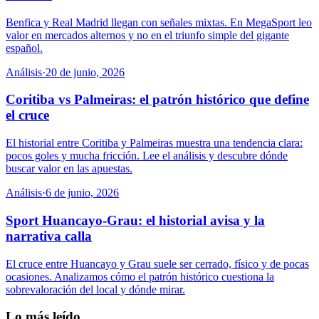
Benfica y Real Madrid llegan con señales mixtas. En MegaSport leo
valor en mercados alternos y no en el triunfo simple del gigante
español.
Análisis
·
20 de junio, 2026
Coritiba vs Palmeiras: el patrón histórico que define
el cruce
El historial entre Coritiba y Palmeiras muestra una tendencia clara:
pocos goles y mucha fricción. Lee el análisis y descubre dónde
buscar valor en las apuestas.
Análisis
·
6 de junio, 2026
Sport Huancayo-Grau: el historial avisa y la
narrativa calla
El cruce entre Huancayo y Grau suele ser cerrado, físico y de pocas
ocasiones. Analizamos cómo el patrón histórico cuestiona la
sobrevaloración del local y dónde mirar.
Lo más leído