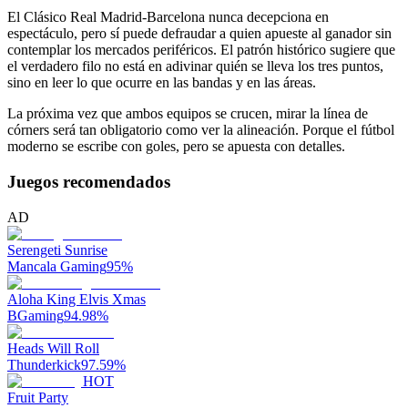
El Clásico Real Madrid-Barcelona nunca decepciona en
espectáculo, pero sí puede defraudar a quien apueste al ganador sin
contemplar los mercados periféricos. El patrón histórico sugiere que
el verdadero filo no está en adivinar quién se lleva los tres puntos,
sino en leer lo que ocurre en las bandas y en las áreas.
La próxima vez que ambos equipos se crucen, mirar la línea de
córners será tan obligatorio como ver la alineación. Porque el fútbol
moderno se escribe con goles, pero se apuesta con detalles.
Juegos recomendados
AD
Serengeti Sunrise
Mancala Gaming
95
%
Aloha King Elvis Xmas
BGaming
94.98
%
Heads Will Roll
Thunderkick
97.59
%
HOT
Fruit Party