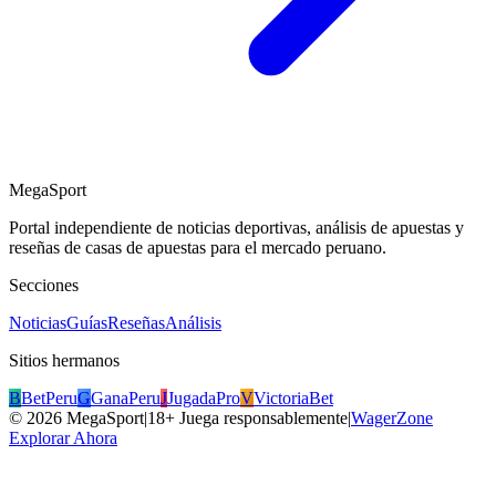
MegaSport
Portal independiente de noticias deportivas, análisis de apuestas y
reseñas de casas de apuestas para el mercado peruano.
Secciones
Noticias
Guías
Reseñas
Análisis
Sitios hermanos
B
BetPeru
G
GanaPeru
J
JugadaPro
V
VictoriaBet
©
2026
MegaSport
|
18+ Juega responsablemente
|
WagerZone
Explorar Ahora