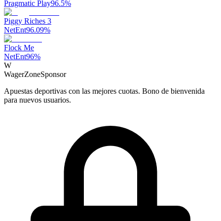
Pragmatic Play
96.5
%
Piggy Riches 3
NetEnt
96.09
%
Flock Me
NetEnt
96
%
W
WagerZone
Sponsor
Apuestas deportivas con las mejores cuotas. Bono de bienvenida
para nuevos usuarios.