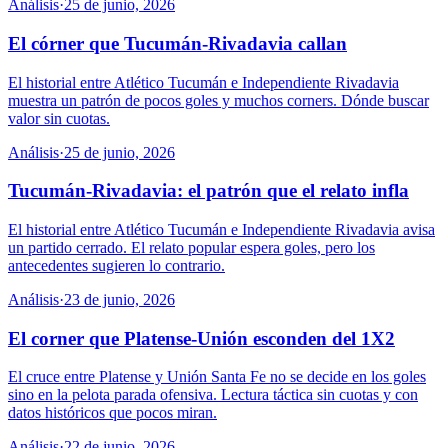
Análisis
·
25 de junio, 2026
El córner que Tucumán-Rivadavia callan
El historial entre Atlético Tucumán e Independiente Rivadavia
muestra un patrón de pocos goles y muchos corners. Dónde buscar
valor sin cuotas.
Análisis
·
25 de junio, 2026
Tucumán-Rivadavia: el patrón que el relato infla
El historial entre Atlético Tucumán e Independiente Rivadavia avisa
un partido cerrado. El relato popular espera goles, pero los
antecedentes sugieren lo contrario.
Análisis
·
23 de junio, 2026
El corner que Platense-Unión esconden del 1X2
El cruce entre Platense y Unión Santa Fe no se decide en los goles
sino en la pelota parada ofensiva. Lectura táctica sin cuotas y con
datos históricos que pocos miran.
Análisis
·
22 de junio, 2026