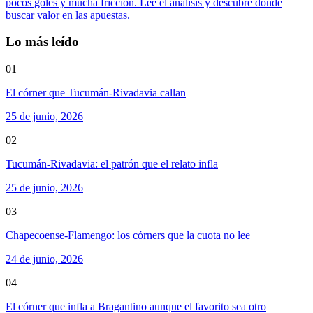
pocos goles y mucha fricción. Lee el análisis y descubre dónde
buscar valor en las apuestas.
Lo más leído
01
El córner que Tucumán-Rivadavia callan
25 de junio, 2026
02
Tucumán-Rivadavia: el patrón que el relato infla
25 de junio, 2026
03
Chapecoense-Flamengo: los córners que la cuota no lee
24 de junio, 2026
04
El córner que infla a Bragantino aunque el favorito sea otro