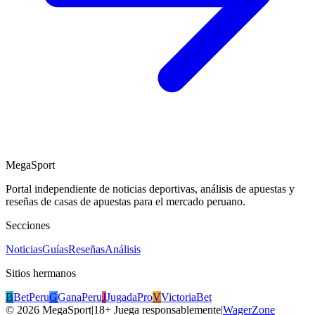
MegaSport
Portal independiente de noticias deportivas, análisis de apuestas y
reseñas de casas de apuestas para el mercado peruano.
Secciones
Noticias
Guías
Reseñas
Análisis
Sitios hermanos
B
BetPeru
G
GanaPeru
J
JugadaPro
V
VictoriaBet
©
2026
MegaSport
|
18+ Juega responsablemente
|
WagerZone