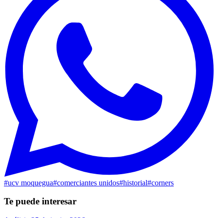
#
ucv moquegua
#
comerciantes unidos
#
historial
#
corners
Te puede interesar