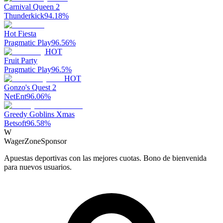
Carnival Queen 2
Thunderkick
94.18
%
Hot Fiesta
Pragmatic Play
96.56
%
HOT
Fruit Party
Pragmatic Play
96.5
%
HOT
Gonzo's Quest 2
NetEnt
96.06
%
Greedy Goblins Xmas
Betsoft
96.58
%
W
WagerZone
Sponsor
Apuestas deportivas con las mejores cuotas. Bono de bienvenida
para nuevos usuarios.