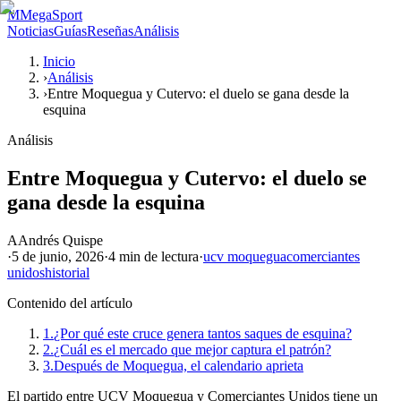
M
MegaSport
Noticias
Guías
Reseñas
Análisis
Inicio
›
Análisis
›
Entre Moquegua y Cutervo: el duelo se gana desde la
esquina
Análisis
Entre Moquegua y Cutervo: el duelo se
gana desde la esquina
A
Andrés Quispe
·
5 de junio, 2026
·
4 min
de lectura
·
ucv moquegua
comerciantes
unidos
historial
Contenido del artículo
1.
¿Por qué este cruce genera tantos saques de esquina?
2.
¿Cuál es el mercado que mejor captura el patrón?
3.
Después de Moquegua, el calendario aprieta
El partido entre UCV Moquegua y Comerciantes Unidos tiene un