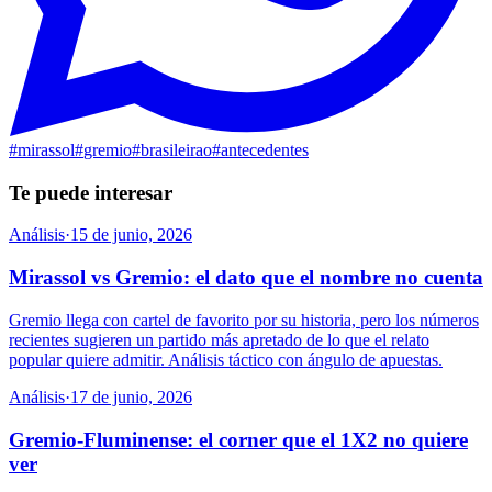
#
mirassol
#
gremio
#
brasileirao
#
antecedentes
Te puede interesar
Análisis
·
15 de junio, 2026
Mirassol vs Gremio: el dato que el nombre no cuenta
Gremio llega con cartel de favorito por su historia, pero los números
recientes sugieren un partido más apretado de lo que el relato
popular quiere admitir. Análisis táctico con ángulo de apuestas.
Análisis
·
17 de junio, 2026
Gremio-Fluminense: el corner que el 1X2 no quiere
ver