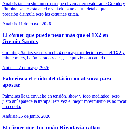
Análisis táctico sin humo: por qué el verdadero valor ante Gremio y
Fluminense no está en el resultado, sino en un detalle que la
posesión disimula pero las esquinas gritan.
Análisis
·
11 de mayo, 2026
El córner que puede pesar más que el 1X2 en
Gremio-Santos
Gremio y Santos se cruzan el 24 de mayo: mi lectura evita el 1X2 y
mira corners, balón parado y desgaste previo con cautela.
Noticias
·
2 de mayo, 2026
Palmeiras: el ruido del clásico no alcanza para
apostar
Palmeiras llega envuelto en tensión, show y foco mediático, pero
justo ahí aparece la trampa: esta vez el mejor movimiento es no tocar
una cuota.
Análisis
·
25 de junio, 2026
El córner que Tucumán-Rivadavia callan