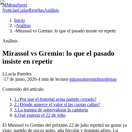
M
MegaSport
Noticias
Guías
Reseñas
Análisis
Inicio
›
Análisis
›
Mirassol vs Gremio: lo que el pasado insiste en repetir
Análisis
Mirassol vs Gremio: lo que el pasado
insiste en repetir
L
Lucía Paredes
·
17 de junio, 2026
·
4 min
de lectura
·
mirassol
gremio
brasileirao
Contenido del artículo
1.
¿Por qué el historial avisa partido cerrado?
2.
¿Dónde aparece el valor si las cuotas callan?
3.
La trampa de sobrevalorar la camiseta
4.
Qué esperar el 22 de julio
El Mirassol vs Gremio del próximo 22 de julio repetirá un guion ya
visto: partido de pocos goles, alta fricción y dominio aéreo. La