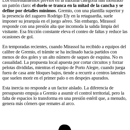
Los enfrentamientos previos en la máxima categoría han mostrado
un patrón claro:
el duelo se tranca en la mitad de la cancha y se
define por detalles mínimos
. Gremio, con una plantilla superior y
la presencia del zaguero Rodrigo Ely en la retaguardia, suele
imponer su jerarquía en el juego aéreo. Sin embargo, Mirassol
responde con una presión alta que incomoda la salida limpia del
visitante. Esa fricción constante eleva el conteo de faltas y reduce las
ocasiones de gol.
En temporadas recientes, cuando Mirassol ha recibido a equipos del
calibre de Gremio, el trámite se ha inclinado hacia partidos con
menos de dos goles y un alto número de saques de esquina. No es
casualidad. La propuesta local apuesta por cortar circuitos y forzar
pelotas divididas, mientras el equipo de Porto Alegre, cuando juega
fuera de casa ante bloques bajos, tiende a recurrir a centros laterales
que suelen morir en el primer palo o en despejes apurados.
Esta inercia no responde a un factor aislado. La diferencia de
presupuesto empuja a Gremio a asumir el control territorial, pero la
falta de espacios lo transforma en una presión estéril que, a menudo,
genera más córners que remates al arco.