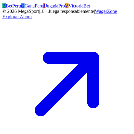
B
BetPeru
G
GanaPeru
J
JugadaPro
V
VictoriaBet
©
2026
MegaSport
|
18+ Juega responsablemente
|
WagerZone
Explorar Ahora