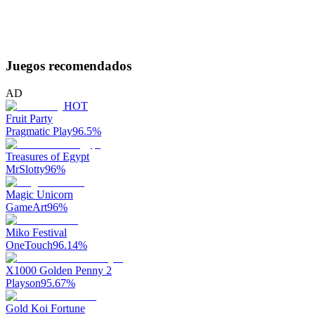
Juegos recomendados
AD
HOT
Fruit Party
Pragmatic Play
96.5
%
Treasures of Egypt
MrSlotty
96
%
Magic Unicorn
GameArt
96
%
Miko Festival
OneTouch
96.14
%
X1000 Golden Penny 2
Playson
95.67
%
Gold Koi Fortune