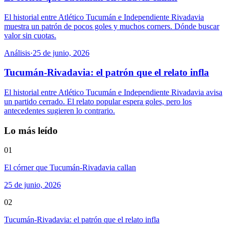
El historial entre Atlético Tucumán e Independiente Rivadavia
muestra un patrón de pocos goles y muchos corners. Dónde buscar
valor sin cuotas.
Análisis
·
25 de junio, 2026
Tucumán-Rivadavia: el patrón que el relato infla
El historial entre Atlético Tucumán e Independiente Rivadavia avisa
un partido cerrado. El relato popular espera goles, pero los
antecedentes sugieren lo contrario.
Lo más leído
01
El córner que Tucumán-Rivadavia callan
25 de junio, 2026
02
Tucumán-Rivadavia: el patrón que el relato infla