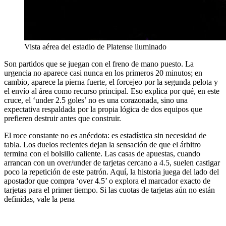
Vista aérea del estadio de Platense iluminado
Son partidos que se juegan con el freno de mano puesto. La
urgencia no aparece casi nunca en los primeros 20 minutos; en
cambio, aparece la pierna fuerte, el forcejeo por la segunda pelota y
el envío al área como recurso principal. Eso explica por qué, en este
cruce, el ‘under 2.5 goles’ no es una corazonada, sino una
expectativa respaldada por la propia lógica de dos equipos que
prefieren destruir antes que construir.
El roce constante no es anécdota: es estadística sin necesidad de
tabla. Los duelos recientes dejan la sensación de que el árbitro
termina con el bolsillo caliente. Las casas de apuestas, cuando
arrancan con un over/under de tarjetas cercano a 4.5, suelen castigar
poco la repetición de este patrón. Aquí, la historia juega del lado del
apostador que compra ‘over 4.5’ o explora el marcador exacto de
tarjetas para el primer tiempo. Si las cuotas de tarjetas aún no están
definidas, vale la pena