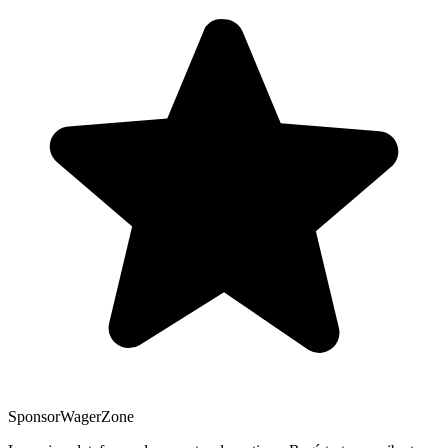
Sponsor
WagerZone