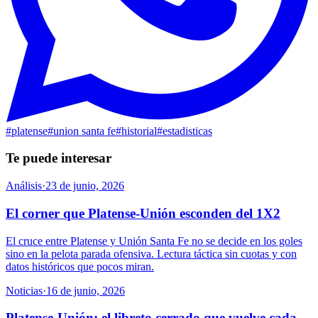
#
platense
#
union santa fe
#
historial
#
estadisticas
Te puede interesar
Análisis
·
23 de junio, 2026
El corner que Platense-Unión esconden del 1X2
El cruce entre Platense y Unión Santa Fe no se decide en los goles
sino en la pelota parada ofensiva. Lectura táctica sin cuotas y con
datos históricos que pocos miran.
Noticias
·
16 de junio, 2026
Platense-Unión: el libreto cerrado que vuelve cada