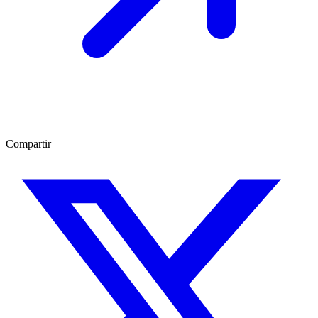
Compartir