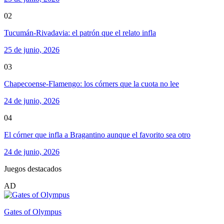
02
Tucumán-Rivadavia: el patrón que el relato infla
25 de junio, 2026
03
Chapecoense-Flamengo: los córners que la cuota no lee
24 de junio, 2026
04
El córner que infla a Bragantino aunque el favorito sea otro
24 de junio, 2026
Juegos destacados
AD
Gates of Olympus