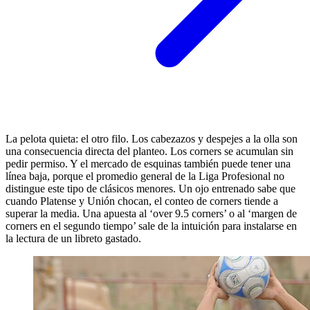
La pelota quieta: el otro filo. Los cabezazos y despejes a la olla son
una consecuencia directa del planteo. Los corners se acumulan sin
pedir permiso. Y el mercado de esquinas también puede tener una
línea baja, porque el promedio general de la Liga Profesional no
distingue este tipo de clásicos menores. Un ojo entrenado sabe que
cuando Platense y Unión chocan, el conteo de corners tiende a
superar la media. Una apuesta al ‘over 9.5 corners’ o al ‘margen de
corners en el segundo tiempo’ sale de la intuición para instalarse en
la lectura de un libreto gastado.