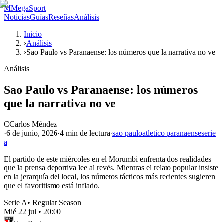
M
MegaSport
Noticias
Guías
Reseñas
Análisis
Inicio
›
Análisis
›
Sao Paulo vs Paranaense: los números que la narrativa no ve
Análisis
Sao Paulo vs Paranaense: los números
que la narrativa no ve
C
Carlos Méndez
·
6 de junio, 2026
·
4 min
de lectura
·
sao paulo
atletico paranaense
serie
a
El partido de este miércoles en el Morumbi enfrenta dos realidades
que la prensa deportiva lee al revés. Mientras el relato popular insiste
en la jerarquía del local, los números tácticos más recientes sugieren
que el favoritismo está inflado.
Serie A
•
Regular Season
Mié 22 jul
•
20:00