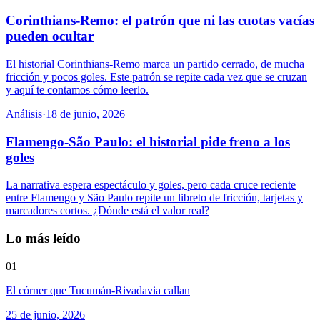
Corinthians-Remo: el patrón que ni las cuotas vacías
pueden ocultar
El historial Corinthians-Remo marca un partido cerrado, de mucha
fricción y pocos goles. Este patrón se repite cada vez que se cruzan
y aquí te contamos cómo leerlo.
Análisis
·
18 de junio, 2026
Flamengo-São Paulo: el historial pide freno a los
goles
La narrativa espera espectáculo y goles, pero cada cruce reciente
entre Flamengo y São Paulo repite un libreto de fricción, tarjetas y
marcadores cortos. ¿Dónde está el valor real?
Lo más leído
01
El córner que Tucumán-Rivadavia callan
25 de junio, 2026