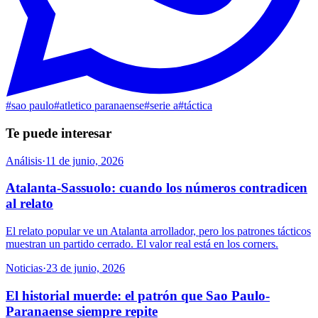
#
sao paulo
#
atletico paranaense
#
serie a
#
táctica
Te puede interesar
Análisis
·
11 de junio, 2026
Atalanta-Sassuolo: cuando los números contradicen
al relato
El relato popular ve un Atalanta arrollador, pero los patrones tácticos
muestran un partido cerrado. El valor real está en los corners.
Noticias
·
23 de junio, 2026
El historial muerde: el patrón que Sao Paulo-
Paranaense siempre repite