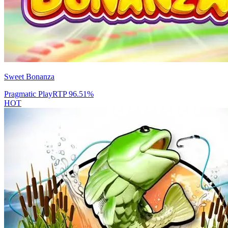
Sweet Bonanza
Pragmatic Play
RTP
96.51
%
HOT