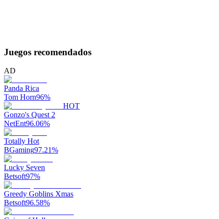
Juegos recomendados
AD
Panda Rica
Tom Horn
96
%
HOT
Gonzo's Quest 2
NetEnt
96.06
%
Totally Hot
BGaming
97.21
%
Lucky Seven
Betsoft
97
%
Greedy Goblins Xmas
Betsoft
96.58
%