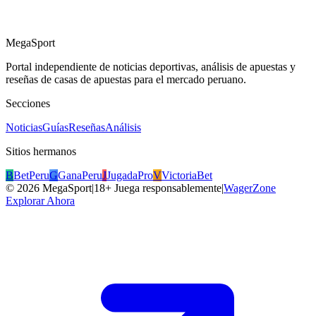
MegaSport
Portal independiente de noticias deportivas, análisis de apuestas y
reseñas de casas de apuestas para el mercado peruano.
Secciones
Noticias
Guías
Reseñas
Análisis
Sitios hermanos
B
BetPeru
G
GanaPeru
J
JugadaPro
V
VictoriaBet
©
2026
MegaSport
|
18+ Juega responsablemente
|
WagerZone
Explorar Ahora