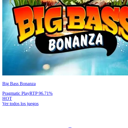
Big Bass Bonanza
Pragmatic Play
RTP
96.71
%
HOT
Ver todos los juegos