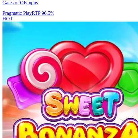
Gates of Olympus
Pragmatic Play
RTP
96.5
%
HOT