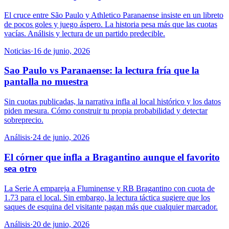
El cruce entre São Paulo y Athletico Paranaense insiste en un libreto
de pocos goles y juego áspero. La historia pesa más que las cuotas
vacías. Análisis y lectura de un partido predecible.
Noticias
·
16 de junio, 2026
Sao Paulo vs Paranaense: la lectura fría que la
pantalla no muestra
Sin cuotas publicadas, la narrativa infla al local histórico y los datos
piden mesura. Cómo construir tu propia probabilidad y detectar
sobreprecio.
Análisis
·
24 de junio, 2026
El córner que infla a Bragantino aunque el favorito
sea otro
La Serie A empareja a Fluminense y RB Bragantino con cuota de
1.73 para el local. Sin embargo, la lectura táctica sugiere que los
saques de esquina del visitante pagan más que cualquier marcador.
Análisis
·
20 de junio, 2026