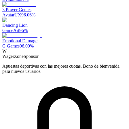
3 Power Genies
AvatarUX
96.06
%
Dancing Lion
GameArt
96
%
Emotional Damage
G Games
96.09
%
W
WagerZone
Sponsor
Apuestas deportivas con las mejores cuotas. Bono de bienvenida
para nuevos usuarios.