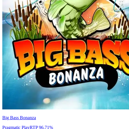
Big Bass Bonanza
Pragmatic Play
RTP
96.71
%