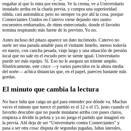
engañar al que lo mira por encima. Ve la crema, ve a Universitario
instalado arriba en la charla previa, y compra una superioridad
nítida, casi automática; pero no siempre va por ahí la cosa, porque
Comerciantes Unidos en Cutervo viene dejando otro rastro:
encuentros embarrados, de ritmo entrecortado, donde el favorito
termina respirando más fuerte de lo previsto. Yo no.
Antes incluso del pitazo aparece un dato incómodo. Cutervo no
suele ser una parada amable para el visitante limeño, menos todavía
en marzo, con cancha pesada, viaje largo y una situación de presión
local que no sale en el escudo pero se siente igual. Universitario
puede ser más equipo. Sí. Eso no le asegura un trámite amplio.
Históricamente, este cruce —y varios parecidos en la altura media
del norte— achica distancias que, en el papel, parecen bastante más
gordas.
El minuto que cambia la lectura
No hace falta que caiga un gol para entender por dónde va. Muchas
veces el minuto que tuerce el partido es el 12 o el 15, justo cuando el
favorito descubre que no puede instalarse arriba con pases claros,
empieza a dividir la pelota y ya no juega el partido que imaginó en
la previa. Ahí deja de ser “Universitario contra Comerciantes” y
pasa a ser otra cosa: disputa de segundas jugadas, faltas laterales,