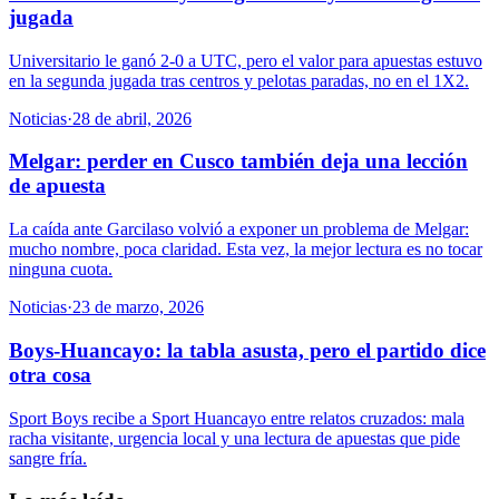
jugada
Universitario le ganó 2-0 a UTC, pero el valor para apuestas estuvo
en la segunda jugada tras centros y pelotas paradas, no en el 1X2.
Noticias
·
28 de abril, 2026
Melgar: perder en Cusco también deja una lección
de apuesta
La caída ante Garcilaso volvió a exponer un problema de Melgar:
mucho nombre, poca claridad. Esta vez, la mejor lectura es no tocar
ninguna cuota.
Noticias
·
23 de marzo, 2026
Boys-Huancayo: la tabla asusta, pero el partido dice
otra cosa
Sport Boys recibe a Sport Huancayo entre relatos cruzados: mala
racha visitante, urgencia local y una lectura de apuestas que pide
sangre fría.