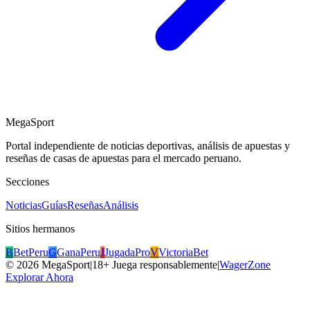
MegaSport
Portal independiente de noticias deportivas, análisis de apuestas y
reseñas de casas de apuestas para el mercado peruano.
Secciones
Noticias
Guías
Reseñas
Análisis
Sitios hermanos
B
BetPeru
G
GanaPeru
J
JugadaPro
V
VictoriaBet
©
2026
MegaSport
|
18+ Juega responsablemente
|
WagerZone
Explorar Ahora