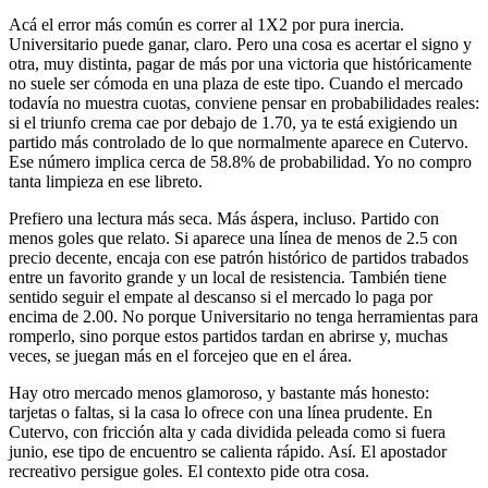
Acá el error más común es correr al 1X2 por pura inercia.
Universitario puede ganar, claro. Pero una cosa es acertar el signo y
otra, muy distinta, pagar de más por una victoria que históricamente
no suele ser cómoda en una plaza de este tipo. Cuando el mercado
todavía no muestra cuotas, conviene pensar en probabilidades reales:
si el triunfo crema cae por debajo de 1.70, ya te está exigiendo un
partido más controlado de lo que normalmente aparece en Cutervo.
Ese número implica cerca de 58.8% de probabilidad. Yo no compro
tanta limpieza en ese libreto.
Prefiero una lectura más seca. Más áspera, incluso. Partido con
menos goles que relato. Si aparece una línea de menos de 2.5 con
precio decente, encaja con ese patrón histórico de partidos trabados
entre un favorito grande y un local de resistencia. También tiene
sentido seguir el empate al descanso si el mercado lo paga por
encima de 2.00. No porque Universitario no tenga herramientas para
romperlo, sino porque estos partidos tardan en abrirse y, muchas
veces, se juegan más en el forcejeo que en el área.
Hay otro mercado menos glamoroso, y bastante más honesto:
tarjetas o faltas, si la casa lo ofrece con una línea prudente. En
Cutervo, con fricción alta y cada dividida peleada como si fuera
junio, ese tipo de encuentro se calienta rápido. Así. El apostador
recreativo persigue goles. El contexto pide otra cosa.