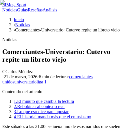
M
MegaSport
Noticias
Guías
Reseñas
Análisis
Inicio
›
Noticias
›
Comerciantes-Universtario: Cutervo repite un libreto viejo
Noticias
Comerciantes-Universtario: Cutervo
repite un libreto viejo
C
Carlos Méndez
·
21 de marzo, 2026
·
6 min
de lectura
·
comerciantes
unidos
universitario
liga 1
Contenido del artículo
1.
El minuto que cambia la lectura
2.
Rebobinar al contexto real
3.
Lo que eso dice para apostar
4.
El historial manda más que el entusiasmo
Este sábado, a las 21:00, se juega uno de esos partidos que suelen