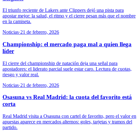
El triunfo reciente de Lakers ante Clippers dejó una pista para
apostar mejor: la salud, el ritmo y el cierre pesan más que el nombre
en la camiseta.
Noticias
·
21 de febrero, 2026
Championship: el mercado paga mal a quien llega
líder
El cierre del championship de natación deja una señal para
apostadores: el liderato parcial suele estar caro. Lectura de cuotas,
riesgo y valor real.
Noticias
·
21 de febrero, 2026
Osasuna vs Real Madrid: la cuota del favorito está
corta
Real Madrid visita a Osasuna con cartel de favorito, pero el valor en
apuestas aparece en mercados alternos: goles, tarjetas y tramos del
partido.