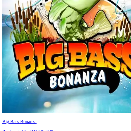
Big Bass Bonanza