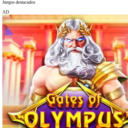
Juegos destacados
AD