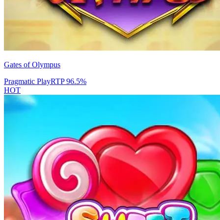
Gates of Olympus
Pragmatic Play
RTP
96.5
%
HOT