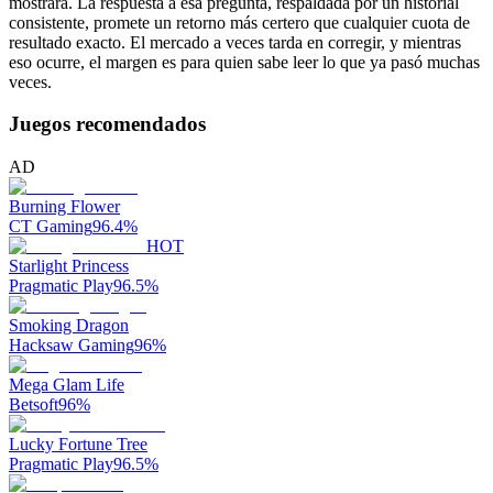
mostrará. La respuesta a esa pregunta, respaldada por un historial
consistente, promete un retorno más certero que cualquier cuota de
resultado exacto. El mercado a veces tarda en corregir, y mientras
eso ocurre, el margen es para quien sabe leer lo que ya pasó muchas
veces.
Juegos recomendados
AD
Burning Flower
CT Gaming
96.4
%
HOT
Starlight Princess
Pragmatic Play
96.5
%
Smoking Dragon
Hacksaw Gaming
96
%
Mega Glam Life
Betsoft
96
%
Lucky Fortune Tree
Pragmatic Play
96.5
%