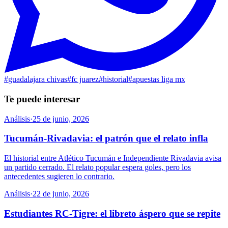
#
guadalajara chivas
#
fc juarez
#
historial
#
apuestas liga mx
Te puede interesar
Análisis
·
25 de junio, 2026
Tucumán-Rivadavia: el patrón que el relato infla
El historial entre Atlético Tucumán e Independiente Rivadavia avisa
un partido cerrado. El relato popular espera goles, pero los
antecedentes sugieren lo contrario.
Análisis
·
22 de junio, 2026
Estudiantes RC-Tigre: el libreto áspero que se repite