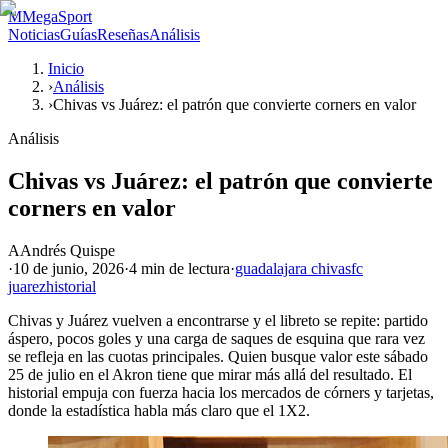
M
MegaSport
Noticias
Guías
Reseñas
Análisis
Inicio
›
Análisis
›
Chivas vs Juárez: el patrón que convierte corners en valor
Análisis
Chivas vs Juárez: el patrón que convierte
corners en valor
A
Andrés Quispe
·
10 de junio, 2026
·
4 min
de lectura
·
guadalajara chivas
fc
juarez
historial
Chivas y Juárez vuelven a encontrarse y el libreto se repite: partido
áspero, pocos goles y una carga de saques de esquina que rara vez
se refleja en las cuotas principales. Quien busque valor este sábado
25 de julio en el Akron tiene que mirar más allá del resultado. El
historial empuja con fuerza hacia los mercados de córners y tarjetas,
donde la estadística habla más claro que el 1X2.