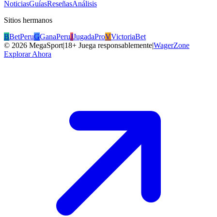
Noticias
Guías
Reseñas
Análisis
Sitios hermanos
B
BetPeru
G
GanaPeru
J
JugadaPro
V
VictoriaBet
©
2026
MegaSport
|
18+ Juega responsablemente
|
WagerZone
Explorar Ahora