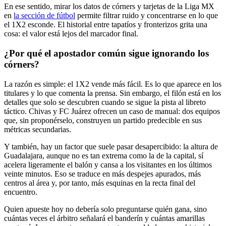
En ese sentido, mirar los datos de córners y tarjetas de la Liga MX
en
la sección de fútbol
permite filtrar ruido y concentrarse en lo que
el 1X2 esconde. El historial entre tapatíos y fronterizos grita una
cosa: el valor está lejos del marcador final.
¿Por qué el apostador común sigue ignorando los
córners?
La razón es simple: el 1X2 vende más fácil. Es lo que aparece en los
titulares y lo que comenta la prensa. Sin embargo, el filón está en los
detalles que solo se descubren cuando se sigue la pista al libreto
táctico. Chivas y FC Juárez ofrecen un caso de manual: dos equipos
que, sin proponérselo, construyen un partido predecible en sus
métricas secundarias.
Y también, hay un factor que suele pasar desapercibido: la altura de
Guadalajara, aunque no es tan extrema como la de la capital, sí
acelera ligeramente el balón y cansa a los visitantes en los últimos
veinte minutos. Eso se traduce en más despejes apurados, más
centros al área y, por tanto, más esquinas en la recta final del
encuentro.
Quien apueste hoy no debería solo preguntarse quién gana, sino
cuántas veces el árbitro señalará el banderín y cuántas amarillas