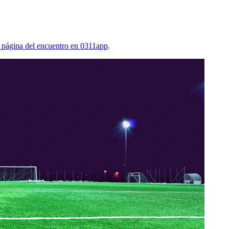
a página del encuentro en 0311app
.