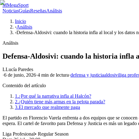
M
MegaSport
Noticias
Guías
Reseñas
Análisis
Inicio
›
Análisis
›
Defensa-Aldosivi: cuando la historia infla al local y los datos 
Análisis
Defensa-Aldosivi: cuando la historia infla a
L
Lucía Paredes
·
6 de junio, 2026
·
4 min
de lectura
·
defensa y justicia
aldosivi
liga profe
Contenido del artículo
1.
¿Por qué la narrativa infla al Halcón?
2.
¿Quién tiene más armas en la pelota parada?
3.
El mercado que realmente paga
El partido en Florencio Varela enfrenta a dos equipos que se conocen 
espera. El cartel de favorito para Defensa y Justicia es más un legado d
Liga Profesional
•
Regular Season