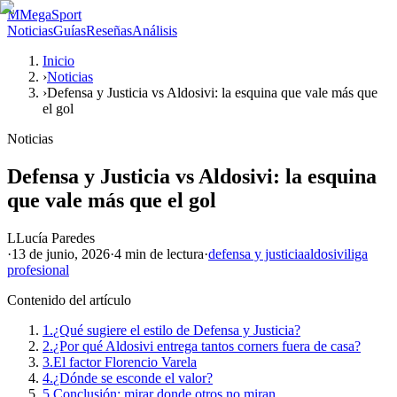
M
MegaSport
Noticias
Guías
Reseñas
Análisis
Inicio
›
Noticias
›
Defensa y Justicia vs Aldosivi: la esquina que vale más que
el gol
Noticias
Defensa y Justicia vs Aldosivi: la esquina
que vale más que el gol
L
Lucía Paredes
·
13 de junio, 2026
·
4 min
de lectura
·
defensa y justicia
aldosivi
liga
profesional
Contenido del artículo
1.
¿Qué sugiere el estilo de Defensa y Justicia?
2.
¿Por qué Aldosivi entrega tantos corners fuera de casa?
3.
El factor Florencio Varela
4.
¿Dónde se esconde el valor?
5.
Conclusión: mirar donde otros no miran