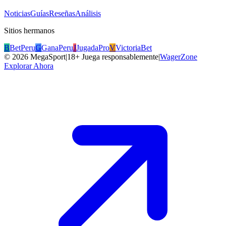
Noticias
Guías
Reseñas
Análisis
Sitios hermanos
B
BetPeru
G
GanaPeru
J
JugadaPro
V
VictoriaBet
©
2026
MegaSport
|
18+ Juega responsablemente
|
WagerZone
Explorar Ahora