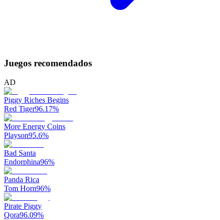
Juegos recomendados
AD
Piggy Riches Begins
Red Tiger
96.17
%
More Energy Coins
Playson
95.6
%
Bad Santa
Endorphina
96
%
Panda Rica
Tom Horn
96
%
Pirate Piggy
Qora
96.09
%