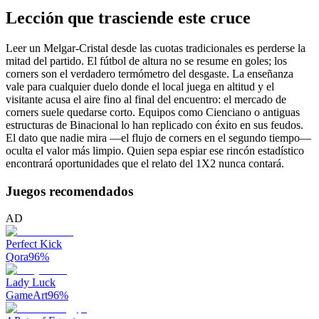
Lección que trasciende este cruce
Leer un Melgar-Cristal desde las cuotas tradicionales es perderse la
mitad del partido. El fútbol de altura no se resume en goles; los
corners son el verdadero termómetro del desgaste. La enseñanza
vale para cualquier duelo donde el local juega en altitud y el
visitante acusa el aire fino al final del encuentro: el mercado de
corners suele quedarse corto. Equipos como Cienciano o antiguas
estructuras de Binacional lo han replicado con éxito en sus feudos.
El dato que nadie mira —el flujo de corners en el segundo tiempo—
oculta el valor más limpio. Quien sepa espiar ese rincón estadístico
encontrará oportunidades que el relato del 1X2 nunca contará.
Juegos recomendados
AD
Perfect Kick
Qora
96
%
Lady Luck
GameArt
96
%