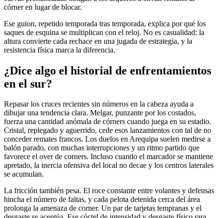
córner en lugar de blocar.
Ese guion, repetido temporada tras temporada, explica por qué los
saques de esquina se multiplican con el reloj. No es casualidad: la
altura convierte cada rechace en una jugada de estrategia, y la
resistencia física marca la diferencia.
¿Dice algo el historial de enfrentamientos
en el sur?
Repasar los cruces recientes sin números en la cabeza ayuda a
dibujar una tendencia clara. Melgar, punzante por los costados,
fuerza una cantidad anómala de córners cuando juega en su estadio.
Cristal, replegado y aguerrido, cede esos lanzamientos con tal de no
conceder remates francos. Los duelos en Arequipa suelen medirse a
balón parado, con muchas interrupciones y un ritmo partido que
favorece el over de corners. Incluso cuando el marcador se mantiene
apretado, la inercia ofensiva del local no decae y los centros laterales
se acumulan.
La fricción también pesa. El roce constante entre volantes y defensas
hincha el número de faltas, y cada pelota detenida cerca del área
prolonga la amenaza de corner. Un par de tarjetas tempranas y el
desgaste se acentúa. Ese cóctel de intensidad y desgaste físico rara