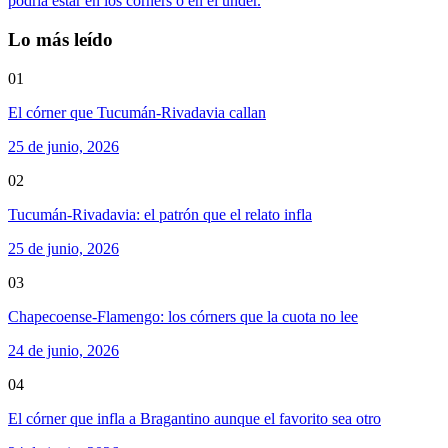
podría estar en los corners o en el under.
Lo más leído
01
El córner que Tucumán-Rivadavia callan
25 de junio, 2026
02
Tucumán-Rivadavia: el patrón que el relato infla
25 de junio, 2026
03
Chapecoense-Flamengo: los córners que la cuota no lee
24 de junio, 2026
04
El córner que infla a Bragantino aunque el favorito sea otro