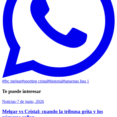
#
fbc melgar
#
sporting cristal
#
historial
#
apuestas liga 1
Te puede interesar
Noticias
·
7 de junio, 2026
Melgar vs Cristal: cuando la tribuna grita y los