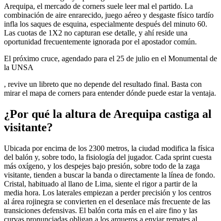
Arequipa, el mercado de corners suele leer mal el partido. La
combinación de aire enrarecido, juego aéreo y desgaste físico tardío
infla los saques de esquina, especialmente después del minuto 60.
Las cuotas de 1X2 no capturan ese detalle, y ahí reside una
oportunidad frecuentemente ignorada por el apostador común.
El próximo cruce, agendado para el 25 de julio en el Monumental de
la UNSA
, revive un libreto que no depende del resultado final. Basta con
mirar el mapa de corners para entender dónde puede estar la ventaja.
¿Por qué la altura de Arequipa castiga al
visitante?
Ubicada por encima de los 2300 metros, la ciudad modifica la física
del balón y, sobre todo, la fisiología del jugador. Cada sprint cuesta
más oxígeno, y los despejes bajo presión, sobre todo de la zaga
visitante, tienden a buscar la banda o directamente la línea de fondo.
Cristal, habituado al llano de Lima, siente el rigor a partir de la
media hora. Los laterales empiezan a perder precisión y los centros
al área rojinegra se convierten en el desenlace más frecuente de las
transiciones defensivas. El balón corta más en el aire fino y las
curvas pronunciadas obligan a los arqueros a enviar remates al