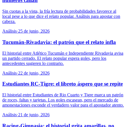
números callan
Sin cuotas a la vista, la fría lectura de probabilidades favorece al
local pese a lo que dice el relato popular. Análisis para apostar con
cabeza.
Análisis
·
25 de junio, 2026
Tucumán-Rivadavia: el patrón que el relato infla
El historial entre Atlético Tucumán e Independiente Rivadavia avisa
un partido cerrado. El relato popular espera goles, pero los
antecedentes sugieren lo contrario.
Análisis
·
22 de junio, 2026
Estudiantes RC-Tigre: el libreto áspero que se repite
El historial entre Estudiantes de Rio Cuarto y Tigre marca un patrón
de roces, faltas y tarjetas. Los goles escasean, pero el mercado de
amonestaciones esconde el verdadero valor para el apostador atento.
Análisis
·
21 de junio, 2026
Racing-Gimnasia: el historial grita amarillas, no