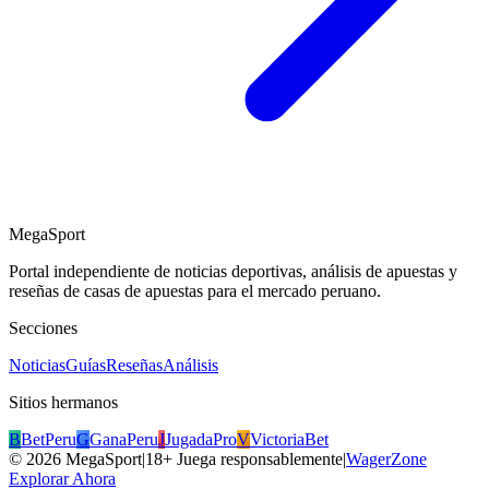
MegaSport
Portal independiente de noticias deportivas, análisis de apuestas y
reseñas de casas de apuestas para el mercado peruano.
Secciones
Noticias
Guías
Reseñas
Análisis
Sitios hermanos
B
BetPeru
G
GanaPeru
J
JugadaPro
V
VictoriaBet
©
2026
MegaSport
|
18+ Juega responsablemente
|
WagerZone
Explorar Ahora