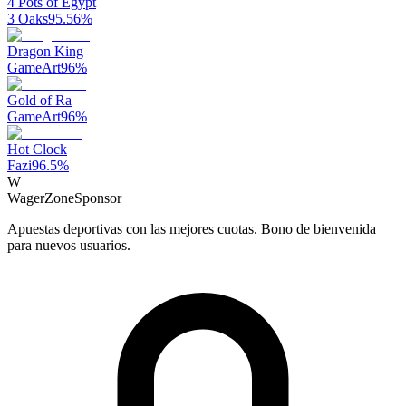
4 Pots of Egypt
3 Oaks
95.56
%
Dragon King
GameArt
96
%
Gold of Ra
GameArt
96
%
Hot Clock
Fazi
96.5
%
W
WagerZone
Sponsor
Apuestas deportivas con las mejores cuotas. Bono de bienvenida
para nuevos usuarios.