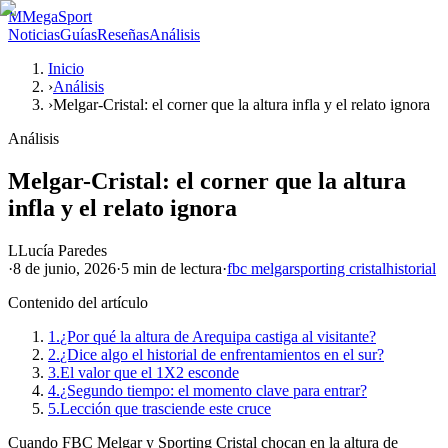
M
MegaSport
Noticias
Guías
Reseñas
Análisis
Inicio
›
Análisis
›
Melgar-Cristal: el corner que la altura infla y el relato ignora
Análisis
Melgar-Cristal: el corner que la altura
infla y el relato ignora
L
Lucía Paredes
·
8 de junio, 2026
·
5 min
de lectura
·
fbc melgar
sporting cristal
historial
Contenido del artículo
1.
¿Por qué la altura de Arequipa castiga al visitante?
2.
¿Dice algo el historial de enfrentamientos en el sur?
3.
El valor que el 1X2 esconde
4.
¿Segundo tiempo: el momento clave para entrar?
5.
Lección que trasciende este cruce
Cuando FBC Melgar y Sporting Cristal chocan en la altura de