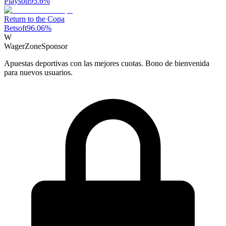
Playson
95.6
%
Return to the Copa
Betsoft
96.06
%
W
WagerZone
Sponsor
Apuestas deportivas con las mejores cuotas. Bono de bienvenida
para nuevos usuarios.