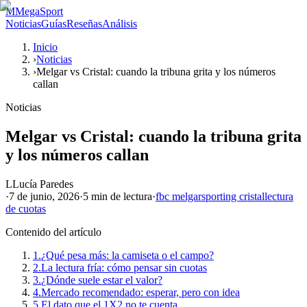
M
MegaSport
Noticias
Guías
Reseñas
Análisis
Inicio
›
Noticias
›
Melgar vs Cristal: cuando la tribuna grita y los números
callan
Noticias
Melgar vs Cristal: cuando la tribuna grita
y los números callan
L
Lucía Paredes
·
7 de junio, 2026
·
5 min
de lectura
·
fbc melgar
sporting cristal
lectura
de cuotas
Contenido del artículo
1.
¿Qué pesa más: la camiseta o el campo?
2.
La lectura fría: cómo pensar sin cuotas
3.
¿Dónde suele estar el valor?
4.
Mercado recomendado: esperar, pero con idea
5.
El dato que el 1X2 no te cuenta