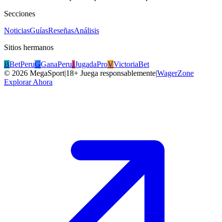
Secciones
Noticias
Guías
Reseñas
Análisis
Sitios hermanos
B
BetPeru
G
GanaPeru
J
JugadaPro
V
VictoriaBet
©
2026
MegaSport
|
18+ Juega responsablemente
|
WagerZone
Explorar Ahora