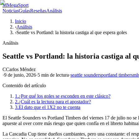
M
MegaSport
Noticias
Guías
Reseñas
Análisis
Inicio
›
Análisis
›
Seattle vs Portland: la historia castiga al que espera goles
Análisis
Seattle vs Portland: la historia castiga al 
C
Carlos Méndez
·
9 de junio, 2026
·
5 min
de lectura
·
seattle sounders
portland timbers
ml
Contenido del artículo
1.
¿Por qué los goles se esconden en este clásico?
2.
¿Cuál es la lectura para el apostador?
3.
El dato que el 1X2 no te cuenta
El Seattle Sounders vs Portland Timbers del viernes 17 de julio no se
apueste al over corre más riesgo que quien confía en el libreto habitual
La Cascadia Cup tiene dueños cambiantes, pero una constante: el resp