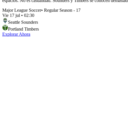
espacios. No es casualidad. Sounders y Timbers se conocen demasiado. 
Major League Soccer
•
Regular Season - 17
Vie 17 jul
•
02:30
Seattle Sounders
Portland Timbers
Explorar Ahora