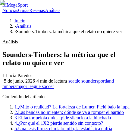
M
MegaSport
Noticias
Guías
Reseñas
Análisis
Inicio
›
Análisis
›
Sounders-Timbers: la métrica que el relato no quiere ver
Análisis
Sounders-Timbers: la métrica que el
relato no quiere ver
L
Lucía Paredes
·
5 de junio, 2026
·
4 min
de lectura
·
seattle sounders
portland
timbers
major league soccer
Contenido del artículo
1.
¿Mito o realidad? La fortaleza de Lumen Field bajo la lupa
2.
Las bandas no mienten: dónde se va a romper el partido
3.
El factor pelota quieta pide silencio a la hinchada
4.
¿Por qué el 1X2 pierde sentido sin contexto?
5.
Una tesis firme: el relato infla, la estadística enfría