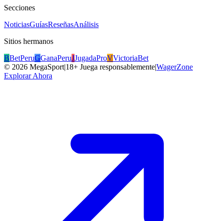
Secciones
Noticias
Guías
Reseñas
Análisis
Sitios hermanos
B
BetPeru
G
GanaPeru
J
JugadaPro
V
VictoriaBet
©
2026
MegaSport
|
18+ Juega responsablemente
|
WagerZone
Explorar Ahora