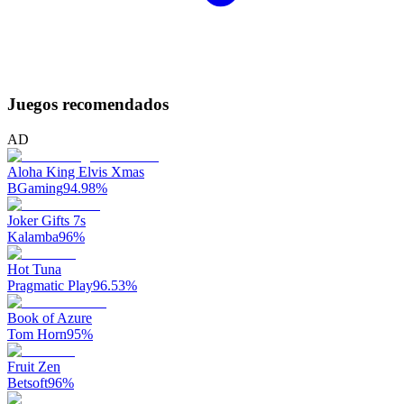
Juegos recomendados
AD
Aloha King Elvis Xmas
BGaming
94.98
%
Joker Gifts 7s
Kalamba
96
%
Hot Tuna
Pragmatic Play
96.53
%
Book of Azure
Tom Horn
95
%
Fruit Zen
Betsoft
96
%