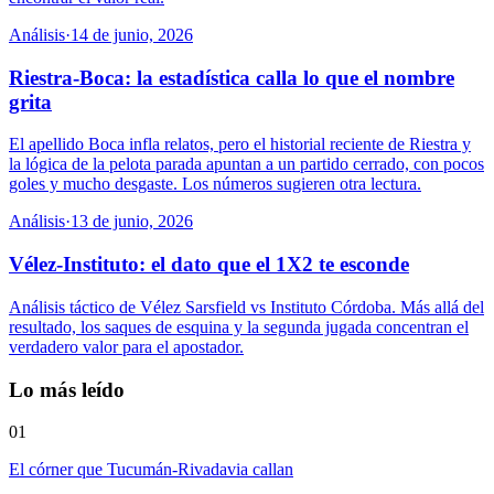
Análisis
·
14 de junio, 2026
Riestra-Boca: la estadística calla lo que el nombre
grita
El apellido Boca infla relatos, pero el historial reciente de Riestra y
la lógica de la pelota parada apuntan a un partido cerrado, con pocos
goles y mucho desgaste. Los números sugieren otra lectura.
Análisis
·
13 de junio, 2026
Vélez-Instituto: el dato que el 1X2 te esconde
Análisis táctico de Vélez Sarsfield vs Instituto Córdoba. Más allá del
resultado, los saques de esquina y la segunda jugada concentran el
verdadero valor para el apostador.
Lo más leído
01
El córner que Tucumán-Rivadavia callan