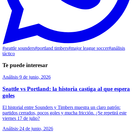
#
seattle sounders
#
portland timbers
#
major league soccer
#
análisis
táctico
Te puede interesar
Análisis
·
9 de junio, 2026
Seattle vs Portland: la historia castiga al que espera
goles
El historial entre Sounders y Timbers muestra un claro patrón:
partidos cerrados, pocos goles y mucha fricción. ¿Se repetirá este
viernes 17 de julio?
Análisis
·
24 de junio, 2026