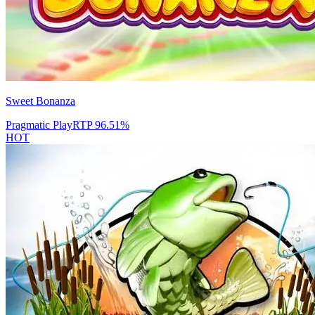
Sweet Bonanza
Pragmatic Play
RTP
96.51
%
HOT