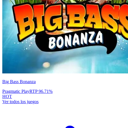
Big Bass Bonanza
Pragmatic Play
RTP
96.71
%
HOT
Ver todos los juegos