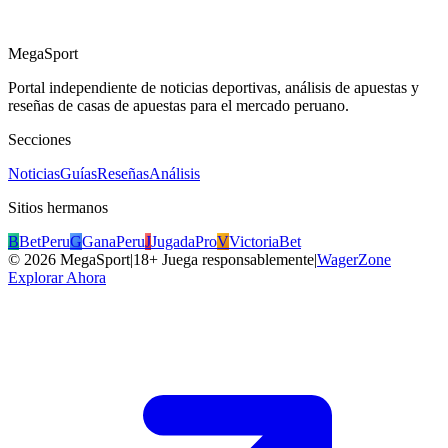
MegaSport
Portal independiente de noticias deportivas, análisis de apuestas y
reseñas de casas de apuestas para el mercado peruano.
Secciones
Noticias
Guías
Reseñas
Análisis
Sitios hermanos
B
BetPeru
G
GanaPeru
J
JugadaPro
V
VictoriaBet
©
2026
MegaSport
|
18+ Juega responsablemente
|
WagerZone
Explorar Ahora