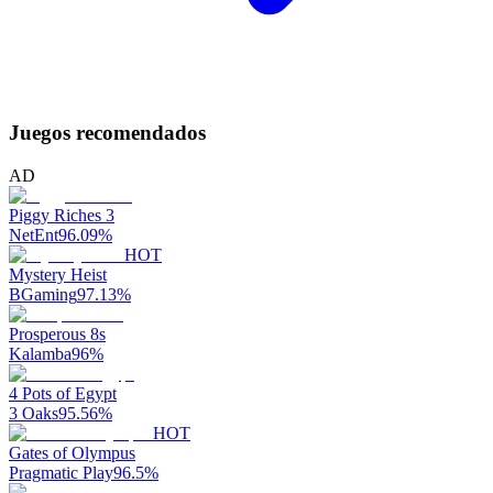
Juegos recomendados
AD
Piggy Riches 3
NetEnt
96.09
%
HOT
Mystery Heist
BGaming
97.13
%
Prosperous 8s
Kalamba
96
%
4 Pots of Egypt
3 Oaks
95.56
%
HOT
Gates of Olympus
Pragmatic Play
96.5
%