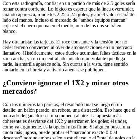
Con esta radiografía, confiar en un partido de más de 2.5 goles sería
remar contra corriente. Lo lógico es esperar que la línea over/under,
cuando aparezca, ronde los 2.25 o 2.5 goles, y ahí el valor estará del
lado del menos. Incluso el mercado de "ambos equipos marcan"
cojea: si el cuero quema en el medio, uno de los dos se irá en
blanco.
Hay otra arista: las tarjetas. El roce constante y la tensión por no
ceder terreno convierten al over de amonestaciones en un mercado
llamativo. Históricamente, estos duelos acumulan faltas tácticas en la
zona ancha, y con un central adelantado o un volante que llega
tarde, la amarilla aparece sola. Sin cuotas a la vista, tiene sentido
anotarlo en la libreta y activarlo apenas se publiquen.
¿Conviene ignorar el 1X2 y mirar otros
mercados?
Con los números tan parejos, el resultado final se juega en un
detalle: un balón parado, un rebote, una distracción. Eso hace que el
mercado de ganador sea una moneda al aire. La apuesta más
coherente es desviarse del 1X2 y aterrizar en los goles: el under,
como ya argumenté, es la opción más firme. Si alguien busca una
cuota más jugosa, puede probar el "marcador exacto 0-0 al
descanso" porque ambos salen a estudiarse, o el "total de goles en la