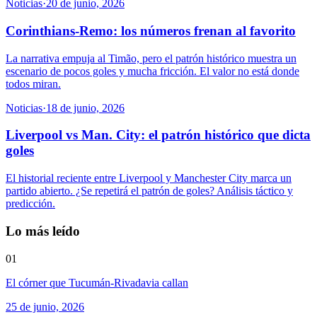
Noticias
·
20 de junio, 2026
Corinthians-Remo: los números frenan al favorito
La narrativa empuja al Timão, pero el patrón histórico muestra un
escenario de pocos goles y mucha fricción. El valor no está donde
todos miran.
Noticias
·
18 de junio, 2026
Liverpool vs Man. City: el patrón histórico que dicta
goles
El historial reciente entre Liverpool y Manchester City marca un
partido abierto. ¿Se repetirá el patrón de goles? Análisis táctico y
predicción.
Lo más leído
01
El córner que Tucumán-Rivadavia callan
25 de junio, 2026