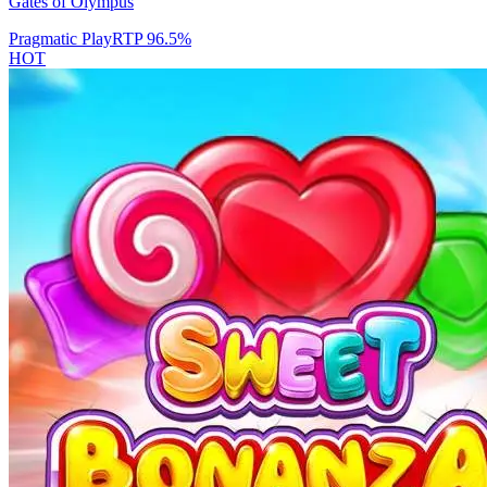
Gates of Olympus
Pragmatic Play
RTP
96.5
%
HOT