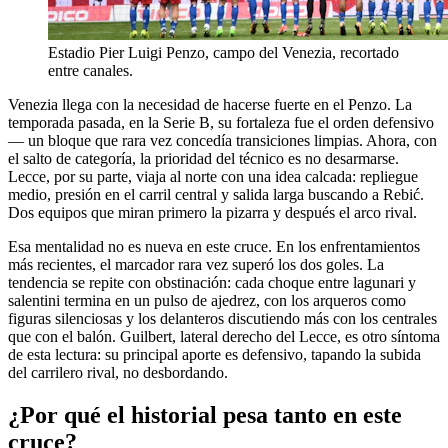
Estadio Pier Luigi Penzo, campo del Venezia, recortado
entre canales.
Venezia llega con la necesidad de hacerse fuerte en el Penzo. La
temporada pasada, en la Serie B, su fortaleza fue el orden defensivo
— un bloque que rara vez concedía transiciones limpias. Ahora, con
el salto de categoría, la prioridad del técnico es no desarmarse.
Lecce, por su parte, viaja al norte con una idea calcada: repliegue
medio, presión en el carril central y salida larga buscando a Rebić.
Dos equipos que miran primero la pizarra y después el arco rival.
Esa mentalidad no es nueva en este cruce. En los enfrentamientos
más recientes, el marcador rara vez superó los dos goles. La
tendencia se repite con obstinación: cada choque entre lagunari y
salentini termina en un pulso de ajedrez, con los arqueros como
figuras silenciosas y los delanteros discutiendo más con los centrales
que con el balón. Guilbert, lateral derecho del Lecce, es otro síntoma
de esta lectura: su principal aporte es defensivo, tapando la subida
del carrilero rival, no desbordando.
¿Por qué el historial pesa tanto en este
cruce?