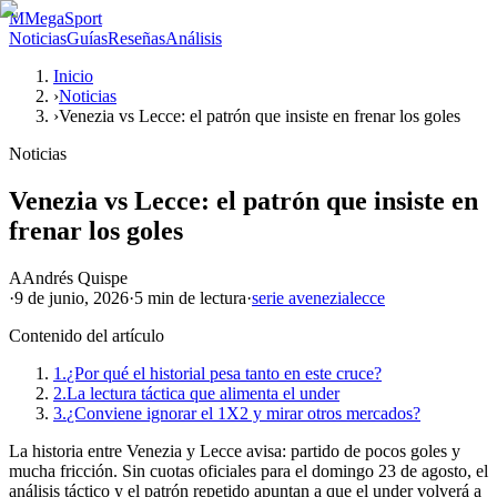
M
MegaSport
Noticias
Guías
Reseñas
Análisis
Inicio
›
Noticias
›
Venezia vs Lecce: el patrón que insiste en frenar los goles
Noticias
Venezia vs Lecce: el patrón que insiste en
frenar los goles
A
Andrés Quispe
·
9 de junio, 2026
·
5 min
de lectura
·
serie a
venezia
lecce
Contenido del artículo
1.
¿Por qué el historial pesa tanto en este cruce?
2.
La lectura táctica que alimenta el under
3.
¿Conviene ignorar el 1X2 y mirar otros mercados?
La historia entre Venezia y Lecce avisa: partido de pocos goles y
mucha fricción. Sin cuotas oficiales para el domingo 23 de agosto, el
análisis táctico y el patrón repetido apuntan a que el under volverá a