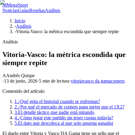
M
MegaSport
Noticias
Guías
Reseñas
Análisis
Inicio
›
Análisis
›
Vitoria-Vasco: la métrica escondida que siempre repite
Análisis
Vitoria-Vasco: la métrica escondida que
siempre repite
A
Andrés Quispe
·
13 de junio, 2026
·
5 min
de lectura
·
vitoria
vasco da gama
corners
Contenido del artículo
1.
¿Qué grita el historial cuando se enfrentan?
2.
¿Por qué el mercado de corners paga mejor que el 1X2?
3.
El detalle táctico que nadie está mirando
4.
¿Cómo jugar este partido sin tener cuotas todavía?
5.
El dato que descoloca al que solo apuesta ganador
El duelo entre Vitoria y Vasco DA Gama tiene un sello que el