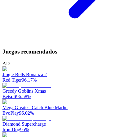
Juegos recomendados
AD
Jingle Bells Bonanza 2
Red Tiger
96.17
%
Greedy Goblins Xmas
Betsoft
96.58
%
Mega Greatest Catch Blue Marlin
EvoPlay
96.02
%
Diamond Supercharge
Iron Dog
95
%