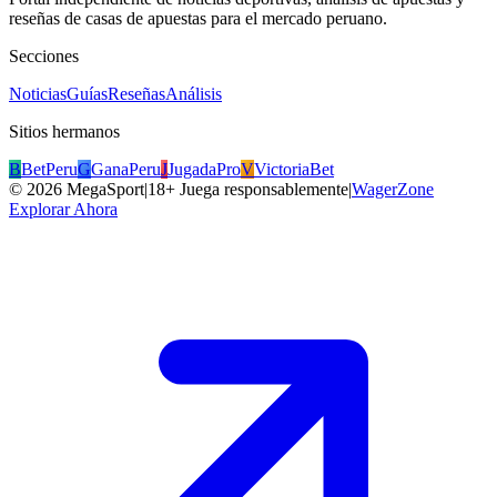
reseñas de casas de apuestas para el mercado peruano.
Secciones
Noticias
Guías
Reseñas
Análisis
Sitios hermanos
B
BetPeru
G
GanaPeru
J
JugadaPro
V
VictoriaBet
©
2026
MegaSport
|
18+ Juega responsablemente
|
WagerZone
Explorar Ahora