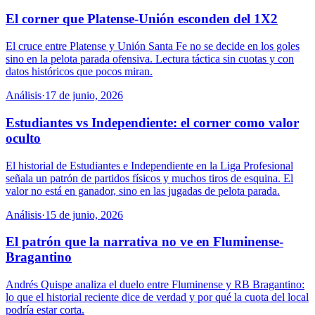
El corner que Platense-Unión esconden del 1X2
El cruce entre Platense y Unión Santa Fe no se decide en los goles
sino en la pelota parada ofensiva. Lectura táctica sin cuotas y con
datos históricos que pocos miran.
Análisis
·
17 de junio, 2026
Estudiantes vs Independiente: el corner como valor
oculto
El historial de Estudiantes e Independiente en la Liga Profesional
señala un patrón de partidos físicos y muchos tiros de esquina. El
valor no está en ganador, sino en las jugadas de pelota parada.
Análisis
·
15 de junio, 2026
El patrón que la narrativa no ve en Fluminense-
Bragantino
Andrés Quispe analiza el duelo entre Fluminense y RB Bragantino:
lo que el historial reciente dice de verdad y por qué la cuota del local
podría estar corta.