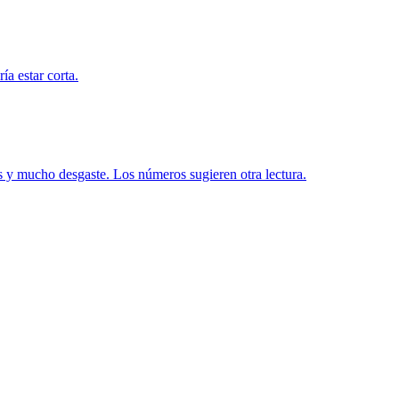
ía estar corta.
les y mucho desgaste. Los números sugieren otra lectura.