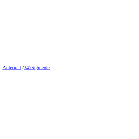
Anterior
1
2
3
4
5
Siguiente