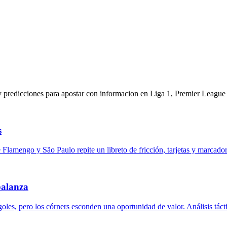
s y predicciones para apostar con informacion en Liga 1, Premier League
s
 Flamengo y São Paulo repite un libreto de fricción, tarjetas y marcador
balanza
oles, pero los córners esconden una oportunidad de valor. Análisis táct