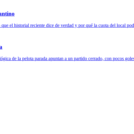
antino
e el historial reciente dice de verdad y por qué la cuota del local podr
ta
 la lógica de la pelota parada apuntan a un partido cerrado, con pocos go