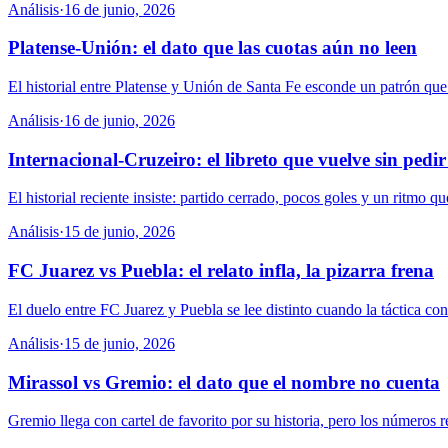
Análisis
·
16 de junio, 2026
Platense-Unión: el dato que las cuotas aún no leen
El historial entre Platense y Unión de Santa Fe esconde un patrón que 
Análisis
·
16 de junio, 2026
Internacional-Cruzeiro: el libreto que vuelve sin pedi
El historial reciente insiste: partido cerrado, pocos goles y un ritmo qu
Análisis
·
15 de junio, 2026
FC Juarez vs Puebla: el relato infla, la pizarra frena
El duelo entre FC Juarez y Puebla se lee distinto cuando la táctica con
Análisis
·
15 de junio, 2026
Mirassol vs Gremio: el dato que el nombre no cuenta
Gremio llega con cartel de favorito por su historia, pero los números r