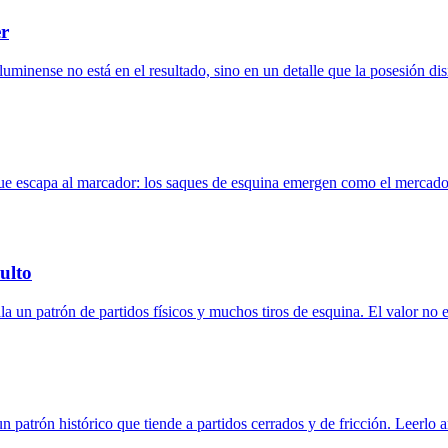
er
uminense no está en el resultado, sino en un detalle que la posesión dis
que escapa al marcador: los saques de esquina emergen como el mercado c
ulto
la un patrón de partidos físicos y muchos tiros de esquina. El valor no 
 patrón histórico que tiende a partidos cerrados y de fricción. Leerlo a