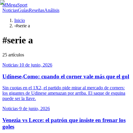
M
MegaSport
Noticias
Guías
Reseñas
Análisis
Inicio
›
#serie a
#
serie a
25
artículos
Noticias
·
10 de junio, 2026
Udinese-Como: cuando el corner vale más que el gol
Sin cuotas en el 1X2, el partido pide mirar al mercado de corners:
los gigantes de Udinese amenazan por arriba. El saque de esquina
puede ser la llave.
Noticias
·
9 de junio, 2026
Venezia vs Lecce: el patrón que insiste en frenar los
goles