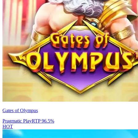
Gates of Olympus
Pragmatic Play
RTP
96.5
%
HOT