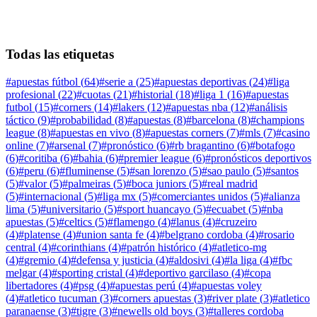
Todas las etiquetas
#
apuestas fútbol
(
64
)
#
serie a
(
25
)
#
apuestas deportivas
(
24
)
#
liga
profesional
(
22
)
#
cuotas
(
21
)
#
historial
(
18
)
#
liga 1
(
16
)
#
apuestas
futbol
(
15
)
#
corners
(
14
)
#
lakers
(
12
)
#
apuestas nba
(
12
)
#
análisis
táctico
(
9
)
#
probabilidad
(
8
)
#
apuestas
(
8
)
#
barcelona
(
8
)
#
champions
league
(
8
)
#
apuestas en vivo
(
8
)
#
apuestas corners
(
7
)
#
mls
(
7
)
#
casino
online
(
7
)
#
arsenal
(
7
)
#
pronóstico
(
6
)
#
rb bragantino
(
6
)
#
botafogo
(
6
)
#
coritiba
(
6
)
#
bahia
(
6
)
#
premier league
(
6
)
#
pronósticos deportivos
(
6
)
#
peru
(
6
)
#
fluminense
(
5
)
#
san lorenzo
(
5
)
#
sao paulo
(
5
)
#
santos
(
5
)
#
valor
(
5
)
#
palmeiras
(
5
)
#
boca juniors
(
5
)
#
real madrid
(
5
)
#
internacional
(
5
)
#
liga mx
(
5
)
#
comerciantes unidos
(
5
)
#
alianza
lima
(
5
)
#
universitario
(
5
)
#
sport huancayo
(
5
)
#
ecuabet
(
5
)
#
nba
apuestas
(
5
)
#
celtics
(
5
)
#
flamengo
(
4
)
#
lanus
(
4
)
#
cruzeiro
(
4
)
#
platense
(
4
)
#
union santa fe
(
4
)
#
belgrano cordoba
(
4
)
#
rosario
central
(
4
)
#
corinthians
(
4
)
#
patrón histórico
(
4
)
#
atletico-mg
(
4
)
#
gremio
(
4
)
#
defensa y justicia
(
4
)
#
aldosivi
(
4
)
#
la liga
(
4
)
#
fbc
melgar
(
4
)
#
sporting cristal
(
4
)
#
deportivo garcilaso
(
4
)
#
copa
libertadores
(
4
)
#
psg
(
4
)
#
apuestas perú
(
4
)
#
apuestas voley
(
4
)
#
atletico tucuman
(
3
)
#
corners apuestas
(
3
)
#
river plate
(
3
)
#
atletico
paranaense
(
3
)
#
tigre
(
3
)
#
newells old boys
(
3
)
#
talleres cordoba