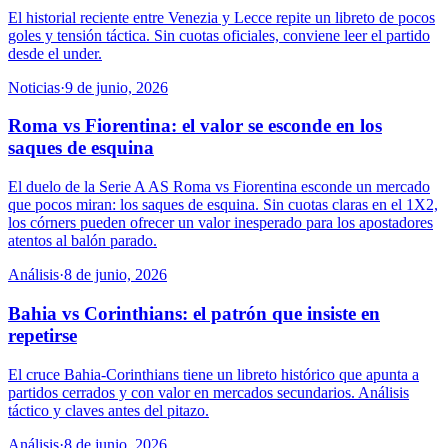
El historial reciente entre Venezia y Lecce repite un libreto de pocos
goles y tensión táctica. Sin cuotas oficiales, conviene leer el partido
desde el under.
Noticias
·
9 de junio, 2026
Roma vs Fiorentina: el valor se esconde en los
saques de esquina
El duelo de la Serie A AS Roma vs Fiorentina esconde un mercado
que pocos miran: los saques de esquina. Sin cuotas claras en el 1X2,
los córners pueden ofrecer un valor inesperado para los apostadores
atentos al balón parado.
Análisis
·
8 de junio, 2026
Bahia vs Corinthians: el patrón que insiste en
repetirse
El cruce Bahia-Corinthians tiene un libreto histórico que apunta a
partidos cerrados y con valor en mercados secundarios. Análisis
táctico y claves antes del pitazo.
Análisis
·
8 de junio, 2026