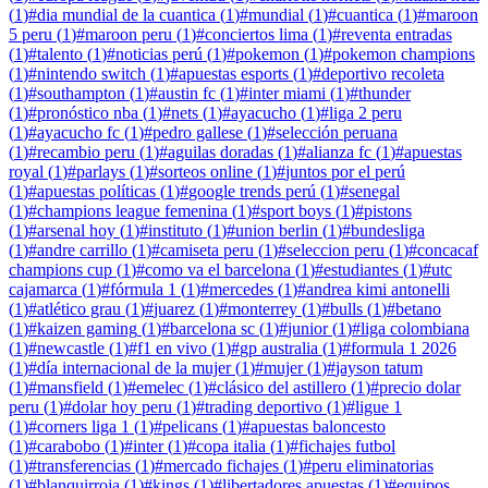
(
1
)
#
dia mundial de la cuantica
(
1
)
#
mundial
(
1
)
#
cuantica
(
1
)
#
maroon
5 peru
(
1
)
#
maroon peru
(
1
)
#
conciertos lima
(
1
)
#
reventa entradas
(
1
)
#
talento
(
1
)
#
noticias perú
(
1
)
#
pokemon
(
1
)
#
pokemon champions
(
1
)
#
nintendo switch
(
1
)
#
apuestas esports
(
1
)
#
deportivo recoleta
(
1
)
#
southampton
(
1
)
#
austin fc
(
1
)
#
inter miami
(
1
)
#
thunder
(
1
)
#
pronóstico nba
(
1
)
#
nets
(
1
)
#
ayacucho
(
1
)
#
liga 2 peru
(
1
)
#
ayacucho fc
(
1
)
#
pedro gallese
(
1
)
#
selección peruana
(
1
)
#
recambio peru
(
1
)
#
aguilas doradas
(
1
)
#
alianza fc
(
1
)
#
apuestas
royal
(
1
)
#
parlays
(
1
)
#
sorteos online
(
1
)
#
juntos por el perú
(
1
)
#
apuestas políticas
(
1
)
#
google trends perú
(
1
)
#
senegal
(
1
)
#
champions league femenina
(
1
)
#
sport boys
(
1
)
#
pistons
(
1
)
#
arsenal hoy
(
1
)
#
instituto
(
1
)
#
union berlin
(
1
)
#
bundesliga
(
1
)
#
andre carrillo
(
1
)
#
camiseta peru
(
1
)
#
seleccion peru
(
1
)
#
concacaf
champions cup
(
1
)
#
como va el barcelona
(
1
)
#
estudiantes
(
1
)
#
utc
cajamarca
(
1
)
#
fórmula 1
(
1
)
#
mercedes
(
1
)
#
andrea kimi antonelli
(
1
)
#
atlético grau
(
1
)
#
juarez
(
1
)
#
monterrey
(
1
)
#
bulls
(
1
)
#
betano
(
1
)
#
kaizen gaming
(
1
)
#
barcelona sc
(
1
)
#
junior
(
1
)
#
liga colombiana
(
1
)
#
newcastle
(
1
)
#
f1 en vivo
(
1
)
#
gp australia
(
1
)
#
formula 1 2026
(
1
)
#
día internacional de la mujer
(
1
)
#
mujer
(
1
)
#
jayson tatum
(
1
)
#
mansfield
(
1
)
#
emelec
(
1
)
#
clásico del astillero
(
1
)
#
precio dolar
peru
(
1
)
#
dolar hoy peru
(
1
)
#
trading deportivo
(
1
)
#
ligue 1
(
1
)
#
corners liga 1
(
1
)
#
pelicans
(
1
)
#
apuestas baloncesto
(
1
)
#
carabobo
(
1
)
#
inter
(
1
)
#
copa italia
(
1
)
#
fichajes futbol
(
1
)
#
transferencias
(
1
)
#
mercado fichajes
(
1
)
#
peru eliminatorias
(
1
)
#
blanquirroja
(
1
)
#
kings
(
1
)
#
libertadores apuestas
(
1
)
#
equipos