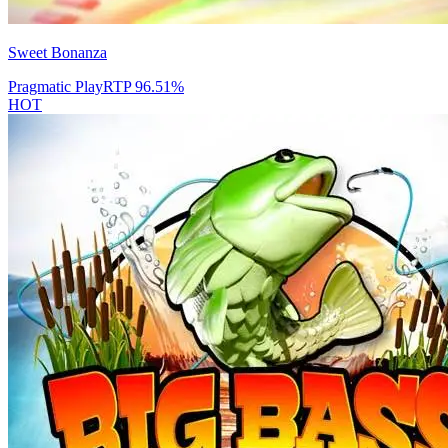
Sweet Bonanza
Pragmatic Play
RTP
96.51
%
HOT