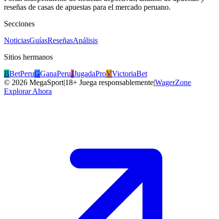
reseñas de casas de apuestas para el mercado peruano.
Secciones
Noticias
Guías
Reseñas
Análisis
Sitios hermanos
B
BetPeru
G
GanaPeru
J
JugadaPro
V
VictoriaBet
©
2026
MegaSport
|
18+ Juega responsablemente
|
WagerZone
Explorar Ahora