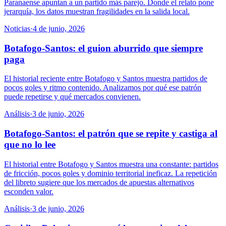
Paranaense apuntan a un partido más parejo. Donde el relato pone
jerarquía, los datos muestran fragilidades en la salida local.
Noticias
·
4 de junio, 2026
Botafogo-Santos: el guion aburrido que siempre
paga
El historial reciente entre Botafogo y Santos muestra partidos de
pocos goles y ritmo contenido. Analizamos por qué ese patrón
puede repetirse y qué mercados convienen.
Análisis
·
3 de junio, 2026
Botafogo-Santos: el patrón que se repite y castiga al
que no lo lee
El historial entre Botafogo y Santos muestra una constante: partidos
de fricción, pocos goles y dominio territorial ineficaz. La repetición
del libreto sugiere que los mercados de apuestas alternativos
esconden valor.
Análisis
·
3 de junio, 2026