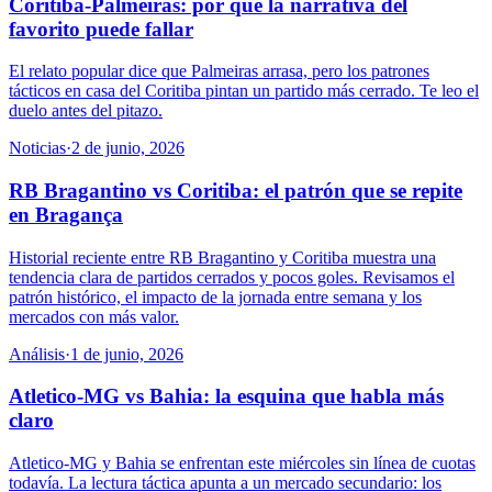
Coritiba-Palmeiras: por qué la narrativa del
favorito puede fallar
El relato popular dice que Palmeiras arrasa, pero los patrones
tácticos en casa del Coritiba pintan un partido más cerrado. Te leo el
duelo antes del pitazo.
Noticias
·
2 de junio, 2026
RB Bragantino vs Coritiba: el patrón que se repite
en Bragança
Historial reciente entre RB Bragantino y Coritiba muestra una
tendencia clara de partidos cerrados y pocos goles. Revisamos el
patrón histórico, el impacto de la jornada entre semana y los
mercados con más valor.
Análisis
·
1 de junio, 2026
Atletico-MG vs Bahia: la esquina que habla más
claro
Atletico-MG y Bahia se enfrentan este miércoles sin línea de cuotas
todavía. La lectura táctica apunta a un mercado secundario: los