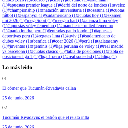
(
1
)
#
apuestas premier league
(
1
)
#
derbi del norte de londres
(
1
)
#
velez
(
1
)
#
championship
(
1
)
#
natación universitaria
(
1
)
#
osasuna
(
1
)
#
cuotas
fútbol
(
1
)
#
espanyol
(
1
)
#
sudamericano
(
1
)
#
cuotas hoy
(
1
)
#
examen
uni 2026
(
1
)
#
megaSport
(
1
)
#
meegan hart
(
1
)
#
alianza lima vóley
(
1
)
#
apuestas vóley femenino
(
1
)
#
manchester united femenino
(
1
)
#
paulo londra peru
(
1
)
#
entradas paulo londra
(
1
)
#
apuestas
deportivas peru
(
1
)
#
regatas lima
(
1
)
#
uviv
(
1
)
#
sudamericano de
clubes voley
(
1
)
#
benfica
(
1
)
#
coar 2026
(
1
)
#
perú
(
1
)
#
galatasaray
(
1
)
#
juventus
(
1
)
#
geminis
(
1
)
#
liga peruana de voley
(
1
)
#
real madrid
vs barcelona
(
1
)
#
cuotas clasico
(
1
)
#
tabla de posiciones
(
1
)
#
tabla de
posiciones liga 1
(
1
)
#
liga 1 peru
(
1
)
#
real sociedad
(
1
)
#
laliga
(
1
)
Lo más leído
01
El córner que Tucumán-Rivadavia callan
25 de junio, 2026
02
Tucumán-Rivadavia: el patrón que el relato infla
25 de junio, 2026