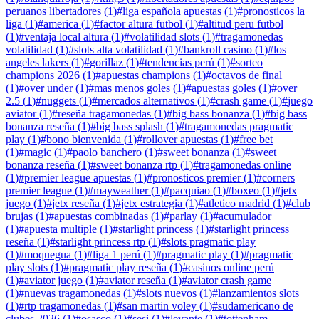
peruanos libertadores
(
1
)
#
liga española apuestas
(
1
)
#
pronosticos la
liga
(
1
)
#
america
(
1
)
#
factor altura futbol
(
1
)
#
altitud peru futbol
(
1
)
#
ventaja local altura
(
1
)
#
volatilidad slots
(
1
)
#
tragamonedas
volatilidad
(
1
)
#
slots alta volatilidad
(
1
)
#
bankroll casino
(
1
)
#
los
angeles lakers
(
1
)
#
gorillaz
(
1
)
#
tendencias perú
(
1
)
#
sorteo
champions 2026
(
1
)
#
apuestas champions
(
1
)
#
octavos de final
(
1
)
#
over under
(
1
)
#
mas menos goles
(
1
)
#
apuestas goles
(
1
)
#
over
2.5
(
1
)
#
nuggets
(
1
)
#
mercados alternativos
(
1
)
#
crash game
(
1
)
#
juego
aviator
(
1
)
#
reseña tragamonedas
(
1
)
#
big bass bonanza
(
1
)
#
big bass
bonanza reseña
(
1
)
#
big bass splash
(
1
)
#
tragamonedas pragmatic
play
(
1
)
#
bono bienvenida
(
1
)
#
rollover apuestas
(
1
)
#
free bet
(
1
)
#
magic
(
1
)
#
paolo banchero
(
1
)
#
sweet bonanza
(
1
)
#
sweet
bonanza reseña
(
1
)
#
sweet bonanza rtp
(
1
)
#
tragamonedas online
(
1
)
#
premier league apuestas
(
1
)
#
pronosticos premier
(
1
)
#
corners
premier league
(
1
)
#
mayweather
(
1
)
#
pacquiao
(
1
)
#
boxeo
(
1
)
#
jetx
juego
(
1
)
#
jetx reseña
(
1
)
#
jetx estrategia
(
1
)
#
atletico madrid
(
1
)
#
club
brujas
(
1
)
#
apuestas combinadas
(
1
)
#
parlay
(
1
)
#
acumulador
(
1
)
#
apuesta multiple
(
1
)
#
starlight princess
(
1
)
#
starlight princess
reseña
(
1
)
#
starlight princess rtp
(
1
)
#
slots pragmatic play
(
1
)
#
moquegua
(
1
)
#
liga 1 perú
(
1
)
#
pragmatic play
(
1
)
#
pragmatic
play slots
(
1
)
#
pragmatic play reseña
(
1
)
#
casinos online perú
(
1
)
#
aviator juego
(
1
)
#
aviator reseña
(
1
)
#
aviator crash game
(
1
)
#
nuevas tragamonedas
(
1
)
#
slots nuevos
(
1
)
#
lanzamientos slots
(
1
)
#
rtp tragamonedas
(
1
)
#
san martin voley
(
1
)
#
sudamericano de
clubes 2026
(
1
)
#
osasco
(
1
)
#
sesi
(
1
)
#
levante
(
1
)
#
tottenham