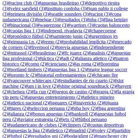
(
3
)
#
racing club
(
3
)
#
apuestas brasileirao
(
3
)
#
deportivo riestra
(
3
)
#
velez sarsfield
(
3
)
#
instituto cordoba
(
3
)
#
juan pablo ii college
(
3
)
#
primera división
(
3
)
#
seattle sounders
(
3
)
#
racing
(
3
)
#
copa
sudamericana
(
3
)
#
melgar
(
3
)
#
resultados
(
3
)
#
nba
(
3
)
#
liga betplay
(
3
)
#
binacional
(
3
)
#
wagerzone
(
3
)
#
warriors
(
3
)
#
cuotas baloncesto
(
3
)
#
cuotas liga 1
(
3
)
#
independ. rivadavia
(
2
)
#
chapecoense
(
2
)
#
pronóstico fútbol
(
2
)
#
sarmiento junin
(
2
)
#
argentinos jrs
(
2
)
#
gimnasia l.p.
(
2
)
#
remo
(
2
)
#
probabilidad implícita
(
2
)
#
mercado
de corners
(
2
)
#
liverpool
(
2
)
#
previa apuestas
(
2
)
#
independiente
(
2
)
#
mirassol
(
2
)
#
brasileirao
(
2
)
#
fc juarez
(
2
)
#
analisis
(
2
)
#
apuestas
liga profesional
(
2
)
#
táctica
(
2
)
#
adt
(
2
)
#
alianza atletico
(
2
)
#
patron
historico
(
2
)
#
como
(
2
)
#
cienciano
(
2
)
#
as roma
(
2
)
#
fiorentina
(
2
)
#
portland timbers
(
2
)
#
apuestas liga 1
(
2
)
#
major league soccer
(
2
)
#
toronto fc
(
2
)
#
historial enfrentamientos
(
2
)
#
chicago fire
(
2
)
#
vancouver whitecaps
(
2
)
#
estudiantes de rio cuarto
(
2
)
#
slot
machine
(
2
)
#
am i in love
(
2
)
#
shine original soundtrack
(
2
)
#
bayern
(
2
)
#
chelsea
(
2
)
#
fa cup
(
2
)
#
juegos de casino
(
2
)
#
granja
(
2
)
#
la granja
vip peru
(
2
)
#
apuestas entretenimiento
(
2
)
#
atletico mineiro
(
2
)
#
atletico nacional
(
2
)
#
jaguares
(
2
)
#
mavericks
(
2
)
#
tijuana
(
2
)
#
tigres
(
2
)
#
seleccion peruana
(
2
)
#
nba hoy
(
2
)
#
liga argentina
(
2
)
#
alianza
(
2
)
#
bonos apuestas
(
2
)
#
bankroll
(
2
)
#
apuestas futbol
peru
(
2
)
#
aviator estrategia
(
2
)
#
jetx
(
2
)
#
fútbol peruano
(
2
)
#
sudamericano de clubes
(
2
)
#
clippers
(
2
)
#
cuotas deportivas
(
2
)
#
apuestas la liga
(
2
)
#
atletico
(
2
)
#
madrid
(
2
)
#
voley
(
2
)
#
partidos
(
2
)
#
futbol
(
2
)
#
resultados uni
(
2
)
#
bodø/glimt
(
2
)
#
manchester city