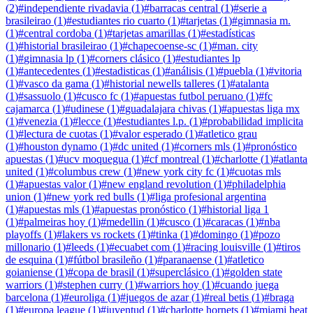
(
2
)
#
independiente rivadavia
(
1
)
#
barracas central
(
1
)
#
serie a
brasileirao
(
1
)
#
estudiantes rio cuarto
(
1
)
#
tarjetas
(
1
)
#
gimnasia m.
(
1
)
#
central cordoba
(
1
)
#
tarjetas amarillas
(
1
)
#
estadísticas
(
1
)
#
historial brasileirao
(
1
)
#
chapecoense-sc
(
1
)
#
man. city
(
1
)
#
gimnasia lp
(
1
)
#
corners clásico
(
1
)
#
estudiantes lp
(
1
)
#
antecedentes
(
1
)
#
estadisticas
(
1
)
#
análisis
(
1
)
#
puebla
(
1
)
#
vitoria
(
1
)
#
vasco da gama
(
1
)
#
historial newells talleres
(
1
)
#
atalanta
(
1
)
#
sassuolo
(
1
)
#
cusco fc
(
1
)
#
apuestas futbol peruano
(
1
)
#
fc
cajamarca
(
1
)
#
udinese
(
1
)
#
guadalajara chivas
(
1
)
#
apuestas liga mx
(
1
)
#
venezia
(
1
)
#
lecce
(
1
)
#
estudiantes l.p.
(
1
)
#
probabilidad implicita
(
1
)
#
lectura de cuotas
(
1
)
#
valor esperado
(
1
)
#
atletico grau
(
1
)
#
houston dynamo
(
1
)
#
dc united
(
1
)
#
corners mls
(
1
)
#
pronóstico
apuestas
(
1
)
#
ucv moquegua
(
1
)
#
cf montreal
(
1
)
#
charlotte
(
1
)
#
atlanta
united
(
1
)
#
columbus crew
(
1
)
#
new york city fc
(
1
)
#
cuotas mls
(
1
)
#
apuestas valor
(
1
)
#
new england revolution
(
1
)
#
philadelphia
union
(
1
)
#
new york red bulls
(
1
)
#
liga profesional argentina
(
1
)
#
apuestas mls
(
1
)
#
apuestas pronóstico
(
1
)
#
historial liga 1
(
1
)
#
palmeiras hoy
(
1
)
#
medellin
(
1
)
#
cusco
(
1
)
#
caracas
(
1
)
#
nba
playoffs
(
1
)
#
lakers vs rockets
(
1
)
#
tinka
(
1
)
#
domingo
(
1
)
#
pozo
millonario
(
1
)
#
leeds
(
1
)
#
ecuabet com
(
1
)
#
racing louisville
(
1
)
#
tiros
de esquina
(
1
)
#
fútbol brasileño
(
1
)
#
paranaense
(
1
)
#
atletico
goianiense
(
1
)
#
copa de brasil
(
1
)
#
superclásico
(
1
)
#
golden state
warriors
(
1
)
#
stephen curry
(
1
)
#
warriors hoy
(
1
)
#
cuando juega
barcelona
(
1
)
#
euroliga
(
1
)
#
juegos de azar
(
1
)
#
real betis
(
1
)
#
braga
(
1
)
#
europa league
(
1
)
#
juventud
(
1
)
#
charlotte hornets
(
1
)
#
miami heat